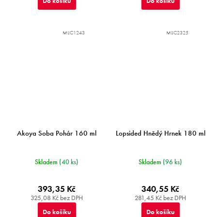
Do košíku
Do košíku
MIJC1243
MIJC2325
Akoya Soba Pohár 160 ml
Lopsided Hnědý Hrnek 180 ml
Skladem
(40 ks)
Skladem
(96 ks)
393,35 Kč
340,55 Kč
325,08 Kč bez DPH
281,45 Kč bez DPH
Do košíku
Do košíku