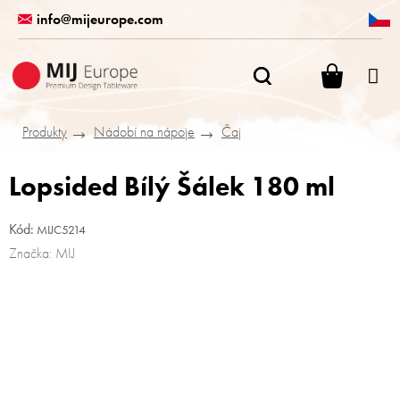
Přejít
info@mijeurope.com
na
obsah
NÁKUPN
KOŠÍK
Produkty
Nádobí na nápoje
Čaj
Lopsided Bílý Šálek 180 ml
Kód:
MIJC5214
Značka:
MIJ