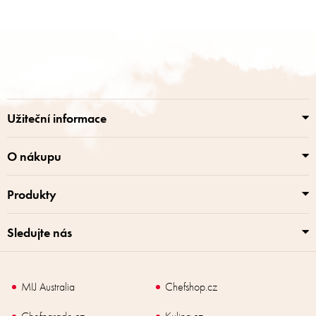
Z
á
p
a
t
í
Užiteční informace
O nákupu
Produkty
Sledujte nás
MIJ Australia
Chefshop.cz