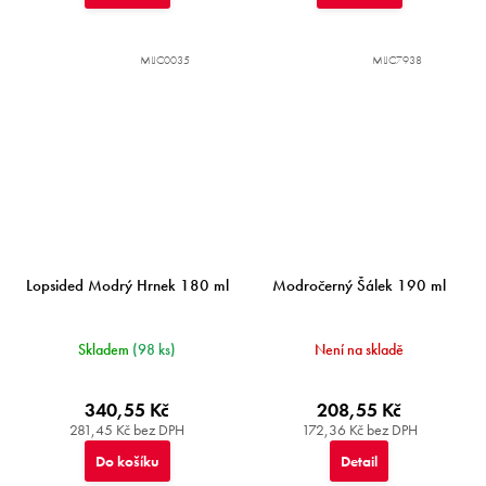
MIJC0035
MIJC7938
Lopsided Modrý Hrnek 180 ml
Modročerný Šálek 190 ml
Skladem
(98 ks)
Není na skladě
340,55 Kč
208,55 Kč
281,45 Kč bez DPH
172,36 Kč bez DPH
Do košíku
Detail