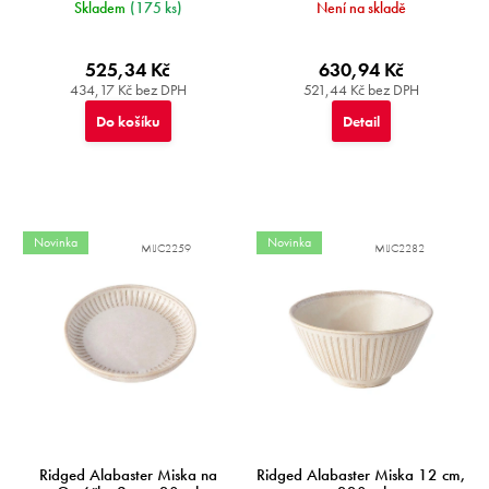
Skladem
(175 ks)
Není na skladě
525,34 Kč
630,94 Kč
434,17 Kč bez DPH
521,44 Kč bez DPH
Do košíku
Detail
Novinka
Novinka
MIJC2259
MIJC2282
Ridged Alabaster Miska na
Ridged Alabaster Miska 12 cm,