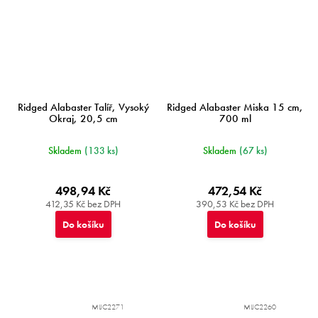
Ridged Alabaster Talíř, Vysoký
Ridged Alabaster Miska 15 cm,
Okraj, 20,5 cm
700 ml
Skladem
(133 ks)
Skladem
(67 ks)
498,94 Kč
472,54 Kč
412,35 Kč bez DPH
390,53 Kč bez DPH
Do košíku
Do košíku
MIJC2271
MIJC2260