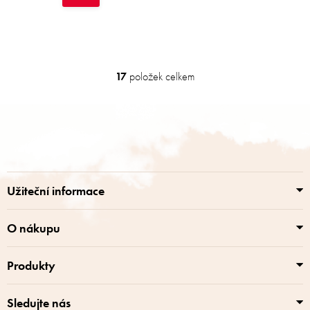
17
položek celkem
O
v
l
Z
á
á
d
p
a
a
c
t
í
í
p
Užiteční informace
r
v
k
O nákupu
y
v
Produkty
ý
p
i
Sledujte nás
s