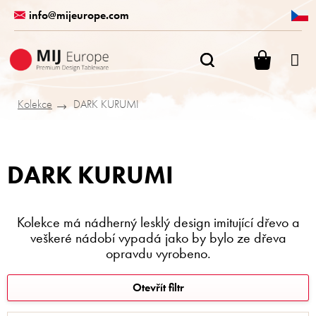
Přejít
info@mijeurope.com
na
obsah
NÁKUPN
KOŠÍK
Kolekce
DARK KURUMI
DARK KURUMI
Kolekce má nádherný lesklý design imitující dřevo a
veškeré nádobí vypadá jako by bylo ze dřeva
opravdu vyrobeno.
V
Otevřít filtr
ý
p