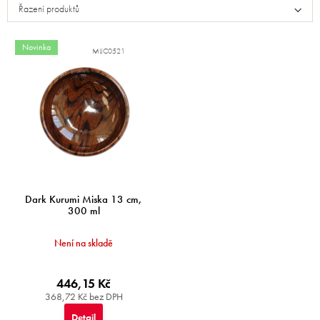
Řazení produktů
i
s
p
Novinka
MIJC0521
r
o
d
u
k
t
ů
Dark Kurumi Miska 13 cm,
300 ml
Není na skladě
446,15 Kč
368,72 Kč bez DPH
Detail