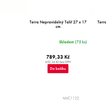
ů
Terra Nepravidelný Talíř 27 x 17
Terr
cm
Skladem
(75 ks)
789,33 Kč
652,34 Kč bez DPH
Do košíku
MIJC1122