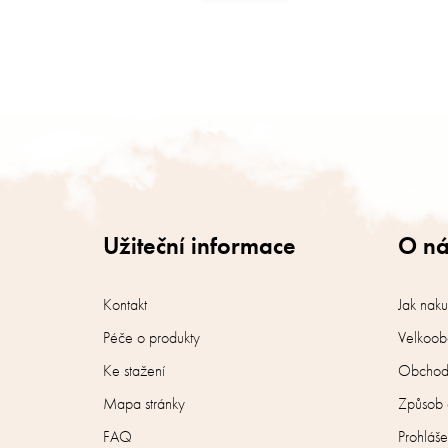
Z
á
p
a
t
í
Užiteční informace
O n
Kontakt
Jak nak
Péče o produkty
Velkoob
Ke stažení
Obchodn
Mapa stránky
Způsob 
FAQ
Prohláše