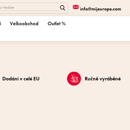
info@mijeurope.com
í
Velkoobchod
Outlet %
Dodání v celé EU
Ručně vyráběné