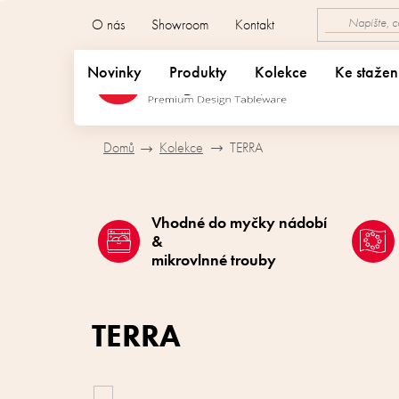
Přejít
O nás
Showroom
Kontakt
na
obsah
Novinky
Produkty
Kolekce
Ke stažen
Domů
Kolekce
TERRA
Vhodné do myčky nádobí
&
mikrovlnné trouby
TERRA
V