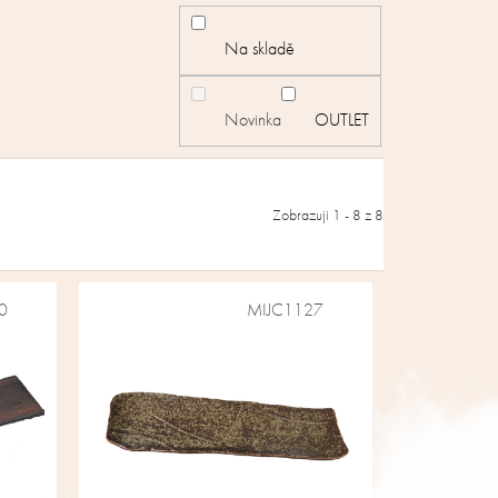
Na skladě
Novinka
OUTLET
Zobrazuji 1 -
8
z 8
0
MIJC1127