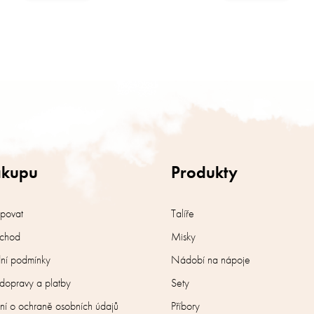
O
v
l
á
d
a
c
í
ákupu
Produkty
p
r
v
k
upovat
Talíře
y
chod
Misky
v
ý
í podmínky
Nádobí na nápoje
p
i
dopravy a platby
Sety
s
u
ní o ochraně osobních údajů
Příbory