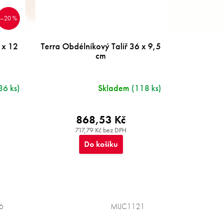
–20 %
 x 12
Terra Obdélníkový Talíř 36 x 9,5
cm
36 ks)
Skladem
(118 ks)
868,53 Kč
717,79 Kč bez DPH
Do košíku
6
MIJC1121