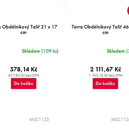
a Obdélníkový Talíř 21 x 17
Terra Obdélníkový Talíř 46
cm
cm
Skladem
(109 ks)
Skladem
(
578,14 Kč
2 111,67 Kč
477,80 Kč bez DPH
1 745,18 Kč bez DPH
Do košíku
Do košíku
MIJC1125
MIJC112