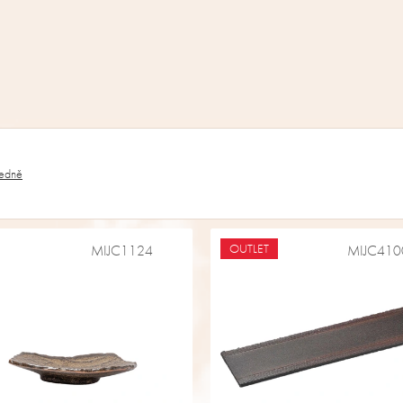
edně
OUTLET
MIJC1124
MIJC410