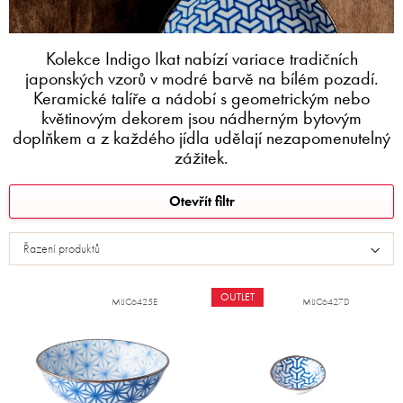
Kolekce Indigo Ikat nabízí variace tradičních
japonských vzorů v modré barvě na bílém pozadí.
Keramické talíře a nádobí s geometrickým nebo
květinovým dekorem jsou nádherným bytovým
doplňkem a z každého jídla udělají nezapomenutelný
zážitek.
V
Otevřít filtr
ý
p
Řazení produktů
i
s
p
OUTLET
MIJC6425E
MIJC6427D
r
o
d
u
k