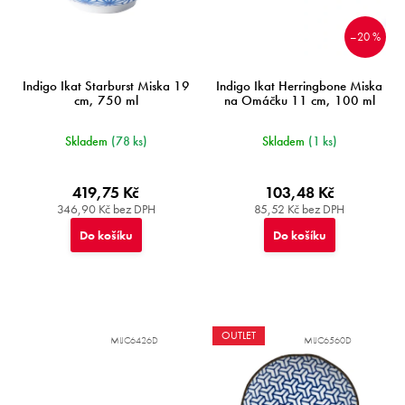
t
ů
–20 %
Indigo Ikat Starburst Miska 19
Indigo Ikat Herringbone Miska
cm, 750 ml
na Omáčku 11 cm, 100 ml
Skladem
(78 ks)
Skladem
(1 ks)
419,75 Kč
103,48 Kč
346,90 Kč bez DPH
85,52 Kč bez DPH
Do košíku
Do košíku
OUTLET
MIJC6426D
MIJC6560D