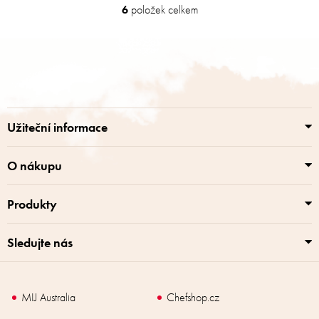
6
položek celkem
O
v
l
Z
á
á
d
p
a
a
c
t
í
í
p
Užiteční informace
r
v
k
O nákupu
y
v
Produkty
ý
p
i
Sledujte nás
s
u
MIJ Australia
Chefshop.cz