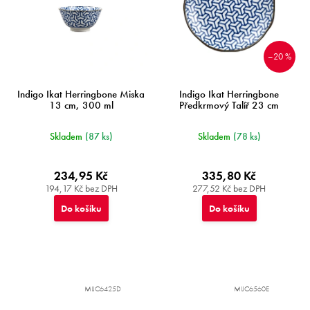
–20 %
Indigo Ikat Herringbone Miska
Indigo Ikat Herringbone
13 cm, 300 ml
Předkrmový Talíř 23 cm
Skladem
(87 ks)
Skladem
(78 ks)
234,95 Kč
335,80 Kč
194,17 Kč bez DPH
277,52 Kč bez DPH
Do košíku
Do košíku
MIJC6425D
MIJC6560E