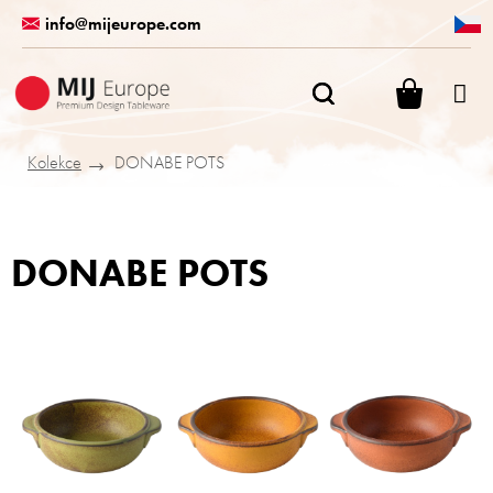
Přejít
info@mijeurope.com
na
obsah
NÁKUPN
KOŠÍK
Kolekce
DONABE POTS
DONABE POTS