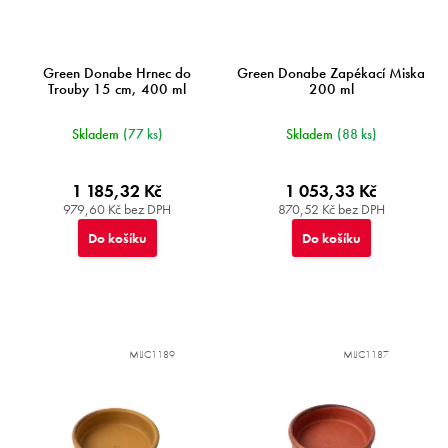
ů
Green Donabe Hrnec do
Green Donabe Zapékací Miska
Trouby 15 cm, 400 ml
200 ml
Skladem
(77 ks)
Skladem
(88 ks)
1 185,32 Kč
1 053,33 Kč
979,60 Kč bez DPH
870,52 Kč bez DPH
Do košíku
Do košíku
MIJC1189
MIJC1187