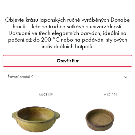
Objevte krásu japonských ručně vyráběných Donabe
hrnců – kde se tradice setkává s univerzálností.
Dostupné ve třech elegantních barvách, ideální na
pečení až do 200 °C nebo na podávání stylových
individuálních hotpotů.
V
Otevřít filtr
ý
p
Řazení produktů
i
s
p
MIJC8139
MIJC1191
r
o
d
u
k
t