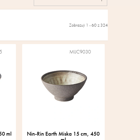
Zobrazuji 1 -
60
z 324
5
MIJC9030
50 ml
Nin-Rin Earth Miska 15 cm, 450
ml