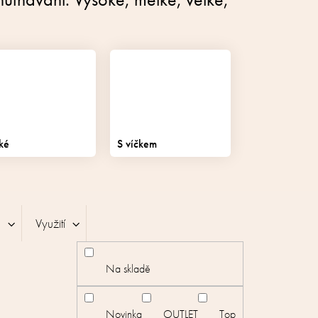
ké
S víčkem
)
Využití
Na skladě
Novinka
OUTLET
Top