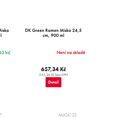
Miska
DK Green Ramen Miska 24,5
l
cm, 900 ml
63 ks)
Není na skladě
657,34 Kč
543,26 Kč bez DPH
Detail
7
MIJC6122