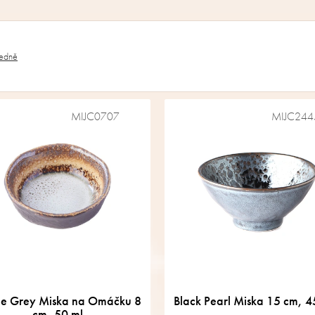
edně
MIJC0707
MIJC244
e Grey Miska na Omáčku 8
Black Pearl Miska 15 cm, 4
cm, 50 ml