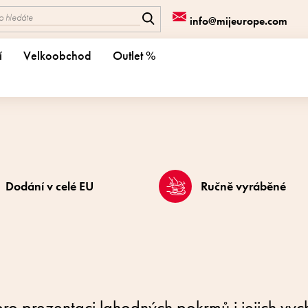
info@mijeurope.com
í
Velkoobchod
Outlet %
Dodání v celé EU
Ručně vyráběné
 pro prezentaci lahodných pokrmů i jejich vyc