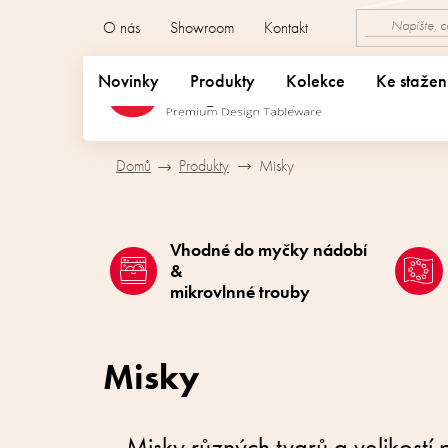
Přejít
O nás
Showroom
Kontakt
na
obsah
Novinky
Produkty
Kolekce
Ke stažen
Domů
Produkty
Misky
Vhodné do myčky nádobí
&
mikrovlnné trouby
Misky
Misky různých tvarů a velikostí