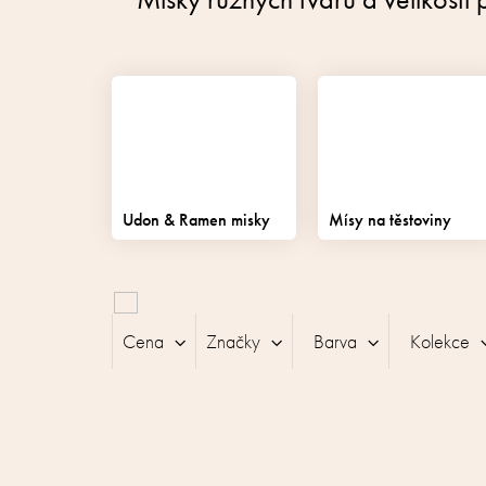
Udon & Ramen misky
Mísy na těstoviny
V
ý
Cena
Značky
Barva
Kolekce
p
i
s
p
r
o