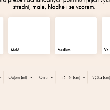
střední, malé, hladké i se vzorem.
Malé
Medium
Vel
Objem (ml)
Okraj
Průměr (cm)
Výška (cm