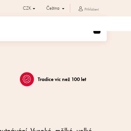
CZK
Čeština
Přihlášení
NÁKUPNÍ
KOŠÍK
Tradice víc než 100 let
hutnávání. Vysoké, mělké, velké,