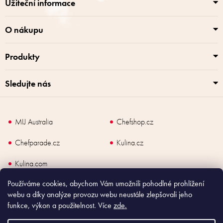
í
p
Užiteční informace
r
v
k
O nákupu
y
v
Produkty
ý
p
i
Sledujte nás
s
u
MIJ Australia
Chefshop.cz
Chefparade.cz
Kulina.cz
Kulina.com
Používáme cookies, abychom Vám umožnili pohodlné prohlížení
webu a díky analýze provozu webu neustále zlepšovali jeho
funkce, výkon a použitelnost. Více
zde.
Copyright
2026
Made In Japan Europe. Všechna práva vyhrazena.