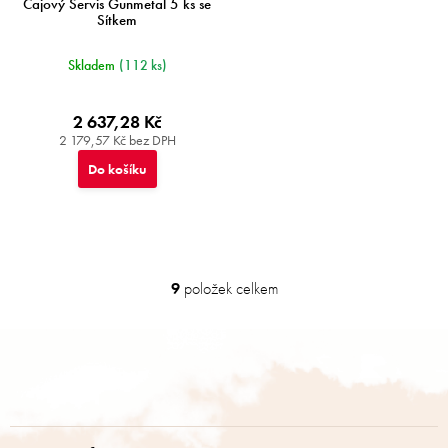
Čajový Servis Gunmetal 5 ks se
Sítkem
Skladem
(112 ks)
2 637,28 Kč
2 179,57 Kč bez DPH
Do košíku
9
položek celkem
O
v
l
Z
á
á
d
p
a
a
c
t
í