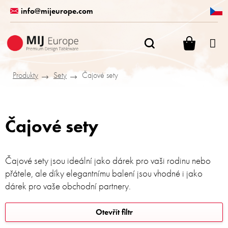
Přejít
info@mijeurope.com
na
obsah
NÁKUPN
KOŠÍK
Produkty
Sety
Čajové sety
Čajové sety
Čajové sety jsou ideální jako dárek pro vaši rodinu nebo
přátele, ale díky elegantnímu balení jsou vhodné i jako
dárek pro vaše obchodní partnery.
V
Otevřít filtr
ý