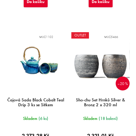
Do košíku
Do košíku
OUTLET
MIJC1102
MIJC5466
–20 %
Čajová Sada Black Cobalt Teal
Sho-chu Set Hrnků Silver &
Drip 3 ks se Sítkem
Bronz 2 x 320 ml
Skladem
(6 ks)
Skladem
(18 balení)
2 373,28 Kč
2 321,01 Kč