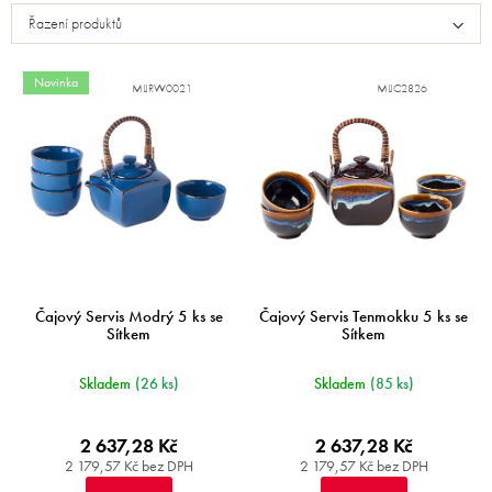
p
Řazení produktů
i
s
p
Novinka
MIJRW0021
MIJC2826
r
o
d
u
k
t
ů
Čajový Servis Modrý 5 ks se
Čajový Servis Tenmokku 5 ks se
Sítkem
Sítkem
Skladem
(26 ks)
Skladem
(85 ks)
2 637,28 Kč
2 637,28 Kč
2 179,57 Kč bez DPH
2 179,57 Kč bez DPH