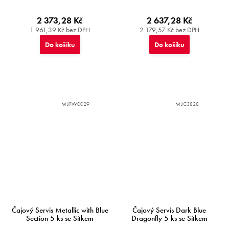
2 373,28 Kč
2 637,28 Kč
1 961,39 Kč bez DPH
2 179,57 Kč bez DPH
Do košíku
Do košíku
MIJRW0029
MIJC3828
Čajový Servis Metallic with Blue
Čajový Servis Dark Blue
Section 5 ks se Sítkem
Dragonfly 5 ks se Sítkem