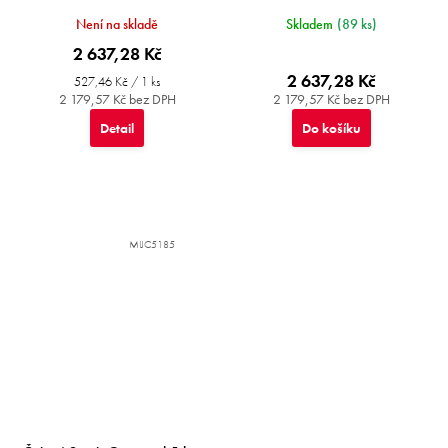
Není na skladě
Skladem
(89 ks)
2 637,28 Kč
2 637,28 Kč
Měrná
527,46 Kč / 1 ks
cena:
2 179,57 Kč bez DPH
2 179,57 Kč bez DPH
Detail
Do košíku
MIJC5185