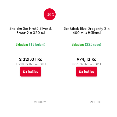
–20 %
Sho-chu Set Hrnků Silver &
Set Misek Blue Dragonfly 2 x
Bronz 2 x 320 ml
400 ml s Hůlkami
Skladem
(18 balení)
Skladem
(225 sada)
2 321,01 Kč
974,13 Kč
1 918,19 Kč bez DPH
805,07 Kč bez DPH
Do košíku
Do košíku
MIJC3829
MIJC1101