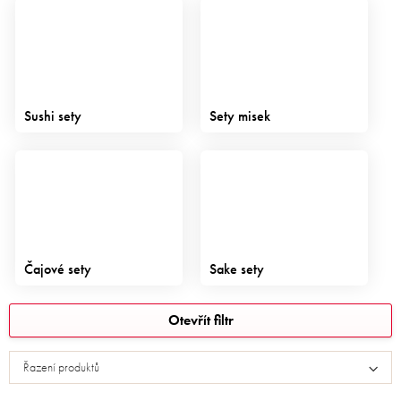
Sushi sety
Sety misek
Čajové sety
Sake sety
V
Otevřít filtr
ý
p
Řazení produktů
i
s