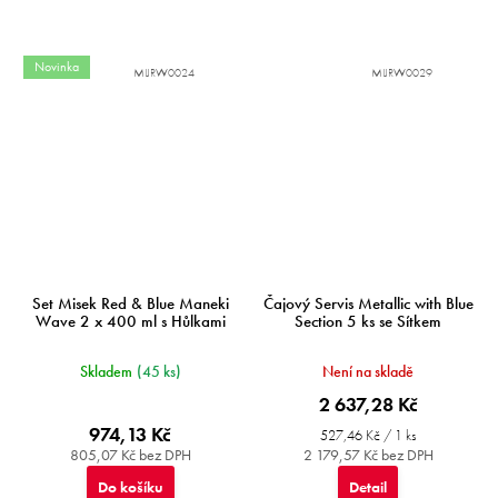
Novinka
MIJRW0024
MIJRW0029
Set Misek Red & Blue Maneki
Čajový Servis Metallic with Blue
Wave 2 x 400 ml s Hůlkami
Section 5 ks se Sítkem
Skladem
(45 ks)
Není na skladě
2 637,28 Kč
974,13 Kč
Měrná
527,46 Kč / 1 ks
cena:
805,07 Kč bez DPH
2 179,57 Kč bez DPH
Do košíku
Detail