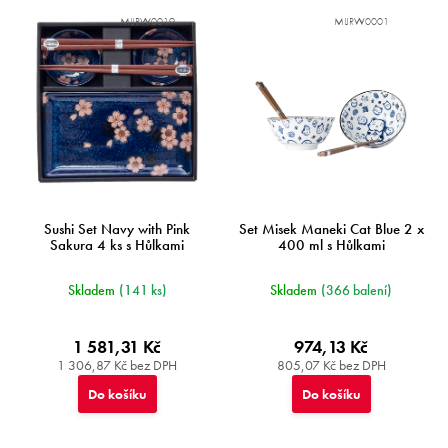
p
MIJRW0019
MIJRW0001
r
o
d
u
k
t
ů
Sushi Set Navy with Pink
Set Misek Maneki Cat Blue 2 x
Sakura 4 ks s Hůlkami
400 ml s Hůlkami
Skladem
(141 ks)
Skladem
(366 balení)
1 581,31 Kč
974,13 Kč
1 306,87 Kč bez DPH
805,07 Kč bez DPH
Do košíku
Do košíku