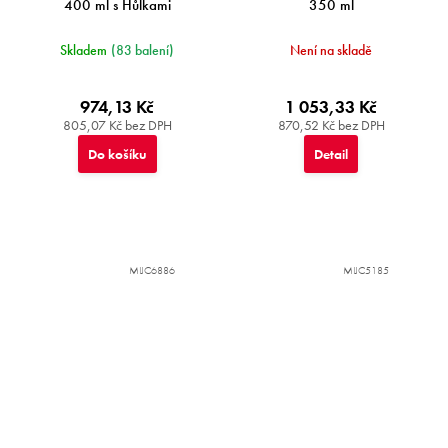
400 ml s Hůlkami
350 ml
Skladem
(83 balení)
Není na skladě
974,13 Kč
1 053,33 Kč
805,07 Kč bez DPH
870,52 Kč bez DPH
Do košíku
Detail
MIJC6886
MIJC5185