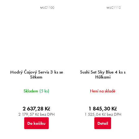
MIJC1100
MIJC1112
Modrý Čajový Servis 3 ks se
Sushi Set Sky Blue 4 ks s
Sítkem
Hůlkami
Skladem
(5 ks)
Není na skladě
2 637,28 Kč
1 845,30 Kč
2 179,57 Kč bez DPH
1 525,04 Kč bez DPH
Do košíku
Detail