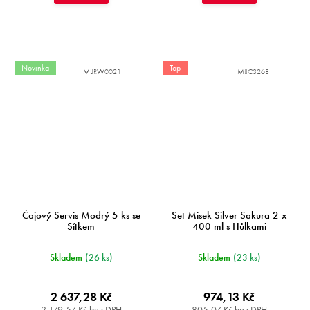
Novinka
Top
MIJRW0021
MIJC3268
Čajový Servis Modrý 5 ks se
Set Misek Silver Sakura 2 x
Sítkem
400 ml s Hůlkami
Skladem
(26 ks)
Skladem
(23 ks)
2 637,28 Kč
974,13 Kč
2 179,57 Kč bez DPH
805,07 Kč bez DPH