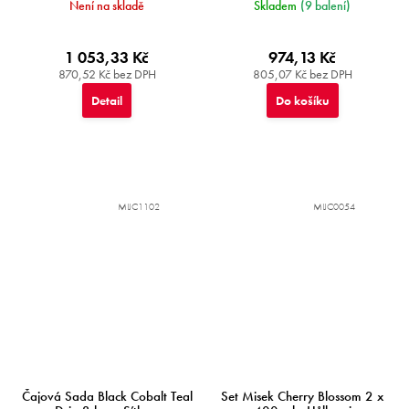
Není na skladě
Skladem
(9 balení)
1 053,33 Kč
974,13 Kč
870,52 Kč bez DPH
805,07 Kč bez DPH
Detail
Do košíku
MIJC1102
MIJC0054
Čajová Sada Black Cobalt Teal
Set Misek Cherry Blossom 2 x