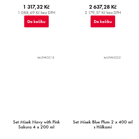
1 317,32 Kč
2 637,28 Kč
1 088,69 Kč bez DPH
2 179,57 Kč bez DPH
Do košíku
Do košíku
MIJRW0018
MIJRW0005
Set Misek Navy with Pink
Set Misek Blue Plum 2 x 400 ml
Sakura 4 x 200 ml
s Hůlkami