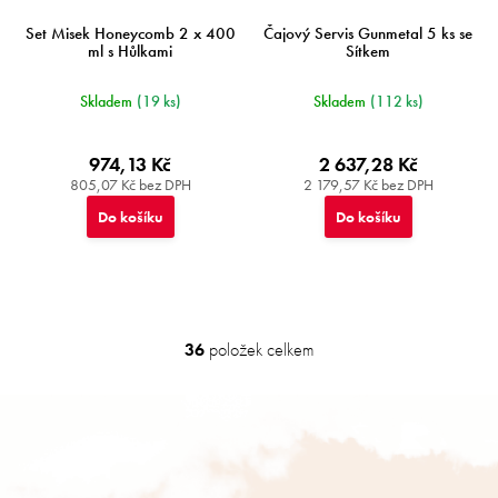
Set Misek Honeycomb 2 x 400
Čajový Servis Gunmetal 5 ks se
ml s Hůlkami
Sítkem
Skladem
(19 ks)
Skladem
(112 ks)
974,13 Kč
2 637,28 Kč
805,07 Kč bez DPH
2 179,57 Kč bez DPH
Do košíku
Do košíku
36
položek celkem
O
v
l
Z
á
á
d
p
a
a
c