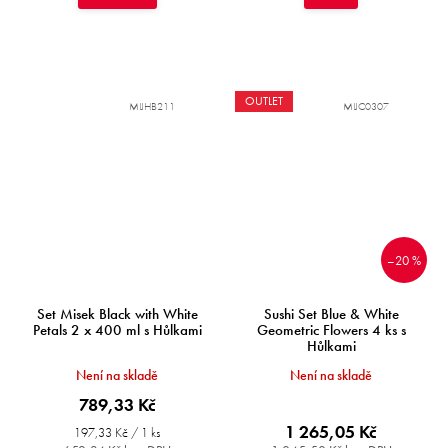
OUTLET
MIJHB211
MIJC0307
–20 %
Set Misek Black with White
Sushi Set Blue & White
Petals 2 x 400 ml s Hůlkami
Geometric Flowers 4 ks s
Hůlkami
Není na skladě
Není na skladě
789,33 Kč
1 265,05 Kč
Měrná
197,33 Kč / 1 ks