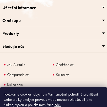
t
í
í
p
Užiteční informace
r
v
k
O nákupu
y
v
Produkty
ý
p
i
Sledujte nás
s
u
MIJ Australia
Chefshop.cz
Chefparade.cz
Kulina.cz
Kulina.com
Používáme cookies, abychom Vám umožnili pohodlné prohlížení
webu a díky analýze provozu webu neustále zlepšovali jeho
funkce, výkon a použitelnost. Více
zde.