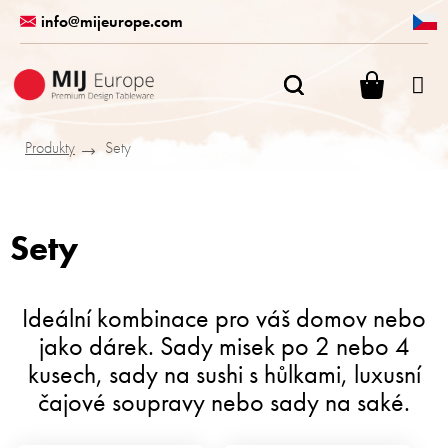
Přejít
info@mijeurope.com
na
obsah
NÁKUPN
KOŠÍK
Produkty
Sety
Sety
Ideální kombinace pro váš domov nebo
jako dárek. Sady misek po 2 nebo 4
kusech, sady na sushi s hůlkami, luxusní
čajové soupravy nebo sady na saké.