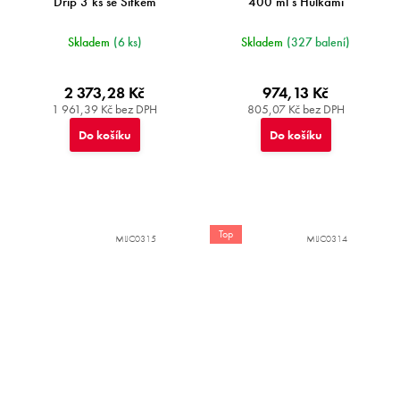
Drip 3 ks se Sítkem
400 ml s Hůlkami
Skladem
(6 ks)
Skladem
(327 balení)
2 373,28 Kč
974,13 Kč
1 961,39 Kč bez DPH
805,07 Kč bez DPH
Do košíku
Do košíku
Top
MIJC0315
MIJC0314