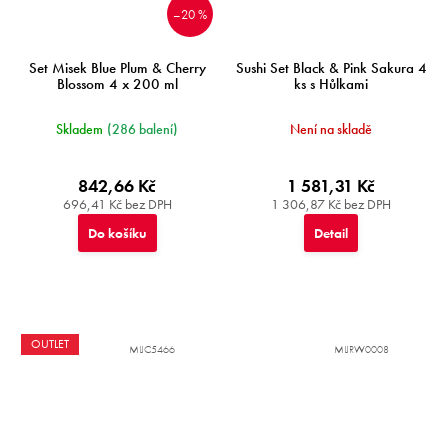
–20 %
Set Misek Blue Plum & Cherry
Sushi Set Black & Pink Sakura 4
Blossom 4 x 200 ml
ks s Hůlkami
Skladem
(286 balení)
Není na skladě
842,66 Kč
1 581,31 Kč
696,41 Kč bez DPH
1 306,87 Kč bez DPH
Do košíku
Detail
OUTLET
MIJC5466
MIJRW0008