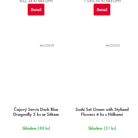
cena:
652,34 Kč bez DPH
1 045,50 Kč bez DPH
Detail
Detail
MIJC3828
MIJC0305
Čajový Servis Dark Blue
Sushi Set Green with Stylized
Dragonfly 5 ks se Sítkem
Flowers 4 ks s Hůlkami
Skladem
(88 ks)
Skladem
(31 ks)