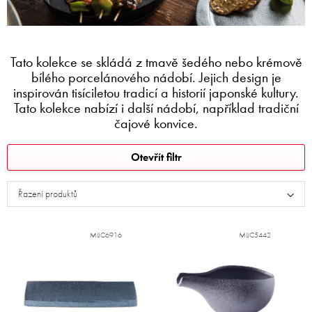
Tato kolekce se skládá z tmavě šedého nebo krémově
bílého porcelánového nádobí. Jejich design je
inspirován tisíciletou tradicí a historií japonské kultury.
Tato kolekce nabízí i další nádobí, například tradiční
čajové konvice.
V
Otevřít filtr
ý
p
Řazení produktů
i
s
p
MIJC6916
MIJC5442
r
o
d
u
k