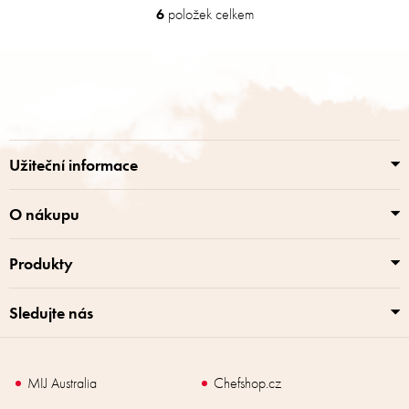
6
položek celkem
O
v
l
Z
á
á
d
p
a
a
c
t
í
í
p
Užiteční informace
r
v
k
O nákupu
y
v
Produkty
ý
p
i
Sledujte nás
s
u
MIJ Australia
Chefshop.cz