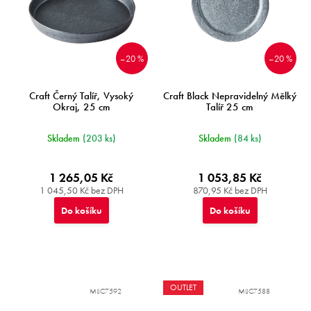
–20 %
–20 %
Craft Černý Talíř, Vysoký
Craft Black Nepravidelný Mělký
Okraj, 25 cm
Talíř 25 cm
Skladem
(203 ks)
Skladem
(84 ks)
1 265,05 Kč
1 053,85 Kč
1 045,50 Kč bez DPH
870,95 Kč bez DPH
Do košíku
Do košíku
OUTLET
MIJC7592
MIJC7588