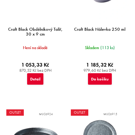
t
ů
Craft Black Obdélníkový Talíř,
Craft Black Nálevka 250 ml
30 x 9 cm
Není na skladě
Skladem
(113 ks)
1 053,33 Kč
1 185,32 Kč
870,52 Kč bez DPH
979,60 Kč bez DPH
Detail
Do košíku
OUTLET
OUTLET
MIJC6924
MIJC6915