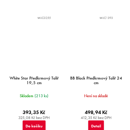
MIJC3255
MIJC1393
White Star Předkrmový Talíř
BB Black Předkrmový Talíř 24
19,5 cm
cm
Skladem
(213 ks)
Není na skladě
393,35 Kč
498,94 Kč
325,08 Kč bez DPH
412,35 Kč bez DPH
Do košíku
Detail