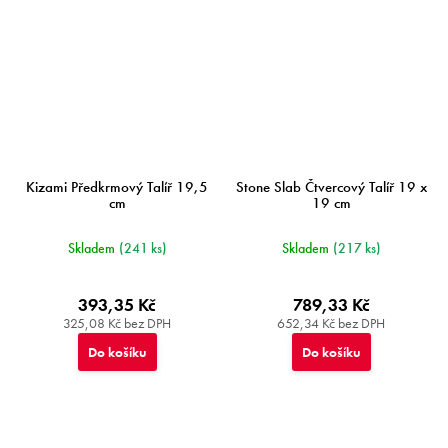
Kizami Předkrmový Talíř 19,5
Stone Slab Čtvercový Talíř 19 x
cm
19 cm
Skladem
(241 ks)
Skladem
(217 ks)
393,35 Kč
789,33 Kč
325,08 Kč bez DPH
652,34 Kč bez DPH
Do košíku
Do košíku