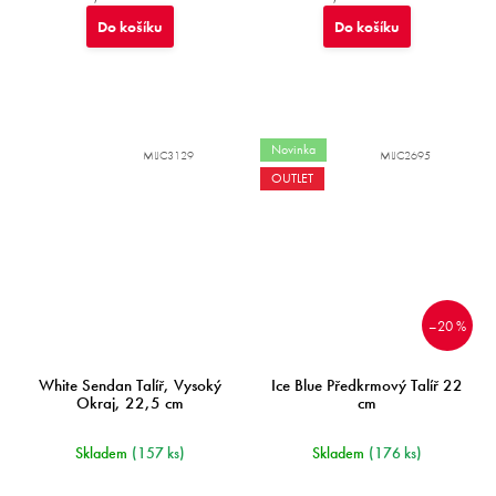
Do košíku
Do košíku
Novinka
MIJC3129
MIJC2695
OUTLET
–20 %
White Sendan Talíř, Vysoký
Ice Blue Předkrmový Talíř 22
Okraj, 22,5 cm
cm
Skladem
(157 ks)
Skladem
(176 ks)