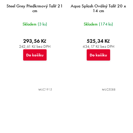
Steel Grey Předkrmový Talíř 21
Aqua Splash Oválný Talíř 20 x
cm
14 cm
Skladem
(3 ks)
Skladem
(174 ks)
293,56 Kč
525,34 Kč
242,61 Kč bez DPH
434,17 Kč bez DPH
Do košíku
Do košíku
MIJC1915
MIJC5088