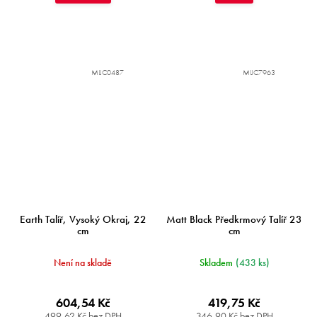
MIJC0487
MIJC7963
Earth Talíř, Vysoký Okraj, 22
Matt Black Předkrmový Talíř 23
cm
cm
Není na skladě
Skladem
(433 ks)
604,54 Kč
419,75 Kč
499,62 Kč bez DPH
346,90 Kč bez DPH