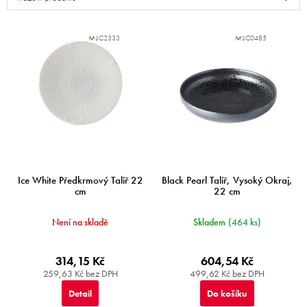
i
s
p
MIJC2333
MIJC0485
r
o
d
u
k
t
ů
Ice White Předkrmový Talíř 22
Black Pearl Talíř, Vysoký Okraj,
cm
22 cm
Není na skladě
Skladem
(464 ks)
314,15 Kč
604,54 Kč
259,63 Kč bez DPH
499,62 Kč bez DPH
Detail
Do košíku