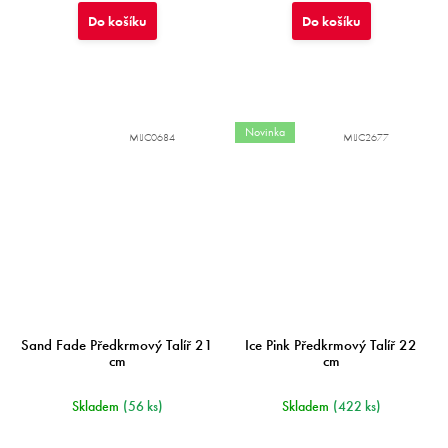
Do košíku
Do košíku
Novinka
MIJC0684
MIJC2677
Sand Fade Předkrmový Talíř 21
Ice Pink Předkrmový Talíř 22
cm
cm
Skladem
(56 ks)
Skladem
(422 ks)