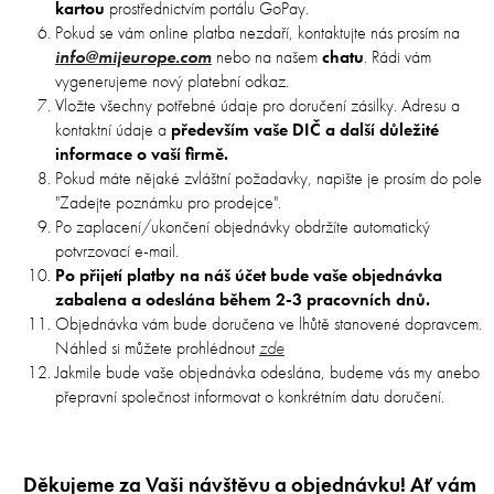
kartou
prostřednictvím portálu GoPay.
Pokud se vám online platba nezdaří, kontaktujte nás prosím na
info@mijeurope.com
nebo na našem
chatu
. Rádi vám
vygenerujeme nový platební odkaz.
Vložte všechny potřebné údaje pro doručení zásilky. Adresu a
kontaktní údaje a
především vaše DIČ a další důležité
informace o vaší firmě.
Pokud máte nějaké zvláštní požadavky, napište je prosím do pole
"Zadejte poznámku pro prodejce".
Po zaplacení/ukončení objednávky obdržíte automatický
potvrzovací e-mail.
Po přijetí platby na náš účet bude vaše objednávka
zabalena a odeslána během 2-3 pracovních dnů.
Objednávka vám bude doručena ve lhůtě stanovené dopravcem.
Náhled si můžete prohlédnout
zde
Jakmile bude vaše objednávka odeslána, budeme vás my anebo
přepravní společnost informovat o konkrétním datu doručení.
Děkujeme za Vaši návštěvu a objednávku! Ať vám