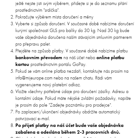
ještě nejste jisti svým výběrem, přidejte si je do seznamu přání
prostřednictvím "srdíčka".
Pokračujte výběrem místa doručení a měny
Vyberte si způsob doručení. V současné době nabízíme doručení
kurýrní společností GLS pro balíky do 30 kg. Nad 30 kg bude
vaše objednávka doručena naším stávajícím smluvním partnerem
pro přepravu palet.
Přejděte na způsob platby. V současné době nabízíme platbu
bankovním převodem
na náš účet nebo
online platbu
kartou
prostřednictvím portálu GoPay.
Pokud se vám online platba nezdaří, kontaktujte nás prosím na
info@mijeurope.com nebo na našem chatu. Rádi vám
vygenerujeme nový platební odkaz.
Vložte všechny potřebné údaje pro doručení zásilky. Adresu a
kontaktní údaje. Pokud máte nějaké zvláštní požadavky, napište
je prosím do pole "Zadejte poznámku pro prodejce".
Po zaplacení/ukončení objednávky obdržíte automatický
potvrzovací e-mail.
Po přijetí platby na náš účet bude vaše objednávka
zabalena a odeslána během 2-3 pracovních dnů.