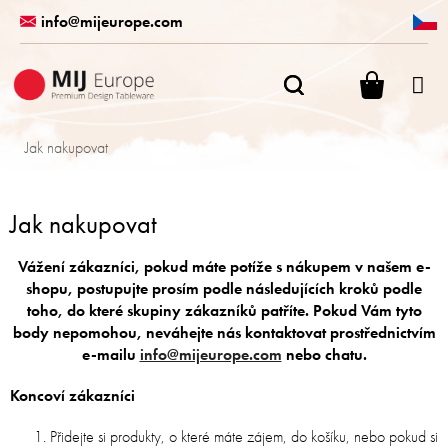
Přejít
info@mijeurope.com
na
obsah
NÁKUPN
KOŠÍK
Jak nakupovat
Jak nakupovat
Vážení zákazníci, pokud máte potíže s nákupem v našem e-
shopu, postupujte prosím podle následujících kroků podle
toho, do které skupiny zákazníků patříte. Pokud Vám tyto
body nepomohou, neváhejte nás kontaktovat prostřednictvím
e-mailu
info@mijeurope.com
nebo chatu.
Koncoví zákazníci
Přidejte si produkty, o které máte zájem, do košíku, nebo pokud si