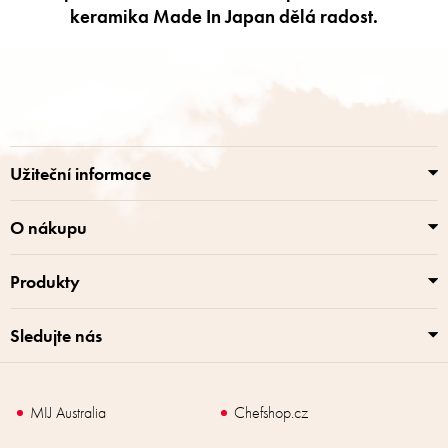
keramika Made In Japan dělá radost.
Z
á
p
a
t
í
Užiteční informace
O nákupu
Produkty
Sledujte nás
MIJ Australia
Chefshop.cz