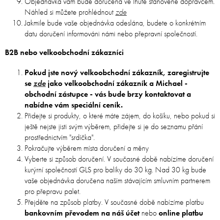
Objednávka vám bude doručena ve lhůtě stanovené dopravcem.
Náhled si můžete prohlédnout
zde
Jakmile bude vaše objednávka odeslána, budete o konkrétním
datu doručení informováni námi nebo přepravní společností.
B2B nebo velkoobchodní zákazníci
Pokud jste nový velkoobchodní zákazník, zaregistrujte
se
zde
jako velkoobchodní zákazník a Michael -
obchodní zástupce - vás bude brzy kontaktovat a
nabídne vám speciální ceník.
Přidejte si produkty, o které máte zájem, do košíku, nebo pokud si
ještě nejste jisti svým výběrem, přidejte si je do seznamu přání
prostřednictvím "srdíčka".
Pokračujte výběrem místa doručení a měny
Vyberte si způsob doručení. V současné době nabízíme doručení
kurýrní společností GLS pro balíky do 30 kg. Nad 30 kg bude
vaše objednávka doručena naším stávajícím smluvním partnerem
pro přepravu palet.
Přejděte na způsob platby. V současné době nabízíme platbu
bankovním převodem na náš účet
nebo
online platbu