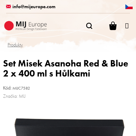
Přejít
info@mijeurope.com
na
obsah
NÁKUPN
KOŠÍK
Produkty
Set Misek Asanoha Red & Blue
2 x 400 ml s Hůlkami
Kód:
MIJC7582
Značka:
MIJ