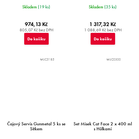
Skladem
(19 ks)
Skladem
(35 ks)
974,13 Kč
1 317,32 Kč
805,07 Kč bez DPH
1 088,69 Kč bez DPH
Do košíku
Do košíku
MIJC5185
MIJC0300
Čajový Servis Gunmetal 5 ks se
Set Misek Cat Face 2 x 400 ml
Sítkem
s Hůlkami