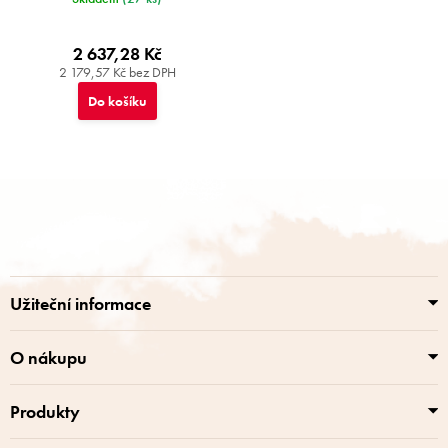
2 637,28 Kč
2 179,57 Kč bez DPH
Do košíku
Z
á
p
a
t
í
Užiteční informace
O nákupu
Produkty