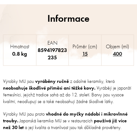
EAN
Hmotnost
Průměr (cm)
Objem (ml)
8594197823
0.8 kg
15
400
235
Výrobky MIJ jsou
vyráběny ručně
z odolné keramiky, která
neobsahuje škodlivé příměsi ani těžké kovy.
Vyrábějí je japonští
řemeslníci, jejichž tradice sahá až do 12. století. Barvy jsou vysoce
kvalitní, neodlupují se a také neobsahují žádné škodlivé látky.
Výrobky MIJ jsou proto
vhodné do myčky nádobí i mikrovlnné
trouby.
Japonská keramika MIJ se v restauracích
používá již více
než 30 let
a její kvalita a trvanlivost jsou tak důkladně prověřeny.