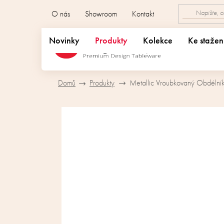
Přejít
O nás
Showroom
Kontakt
na
obsah
Novinky
Produkty
Kolekce
Ke stažen
Domů
Produkty
Metallic Vroubkovaný Obdélník