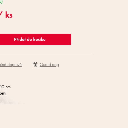
s)
/ ks
Přidat do košíku
ečné dopravě
:00 pm
com