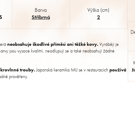
Barva
Výška (cm)
5
Stříbrná
2
Dé
terá
neobsahuje škodlivé příměsi ani těžké kovy.
Vyrábějí je
. Barvy jsou vysoce kvalitní, neodlupují se a také neobsahují žádné
M
krovlnné trouby.
Japonská keramika MIJ se v restauracích
používá
kladně prověřeny.