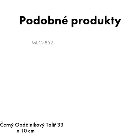
MIJC7852
 Černý Obdélníkový Talíř 33
x 10 cm