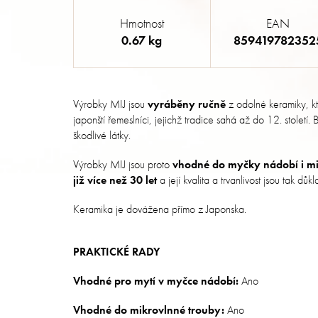
Hmotnost
EAN
0.67 kg
859419782352
Výrobky MIJ jsou
vyráběny ručně
z odolné keramiky, k
japonští řemeslníci, jejichž tradice sahá až do 12. století
škodlivé látky.
Výrobky MIJ jsou proto
vhodné do myčky nádobí i mi
již více než 30 let
a její kvalita a trvanlivost jsou tak dů
Keramika je dovážena přímo z Japonska.
PRAKTICKÉ RADY
Vhodné pro mytí v myčce nádobí:
Ano
Vhodné do mikrovlnné trouby:
Ano