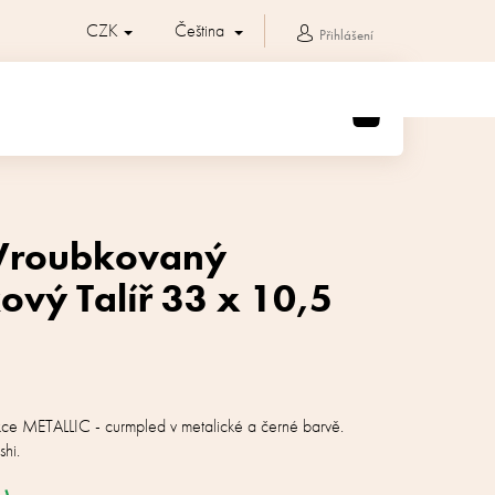
CZK
Čeština
Přihlášení
NÁKUPNÍ
KOŠÍK
 Vroubkovaný
ový Talíř 33 x 10,5
ekce METALLIC - curmpled v metalické a černé barvě.
shi.