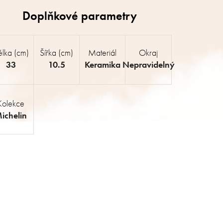
lka (cm)
Šířka (cm)
Materiál
Okraj
33
10.5
Keramika
Nepravidelný
Kolekce
ichelin