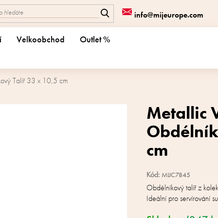
info@mijeurope.com
í
Velkoobchod
Outlet %
ový Talíř 33 x 10,5 cm
Metallic
Obdélník
cm
Kód:
MIJC7845
Obdélníkový talíř z kol
Ideální pro servírování su