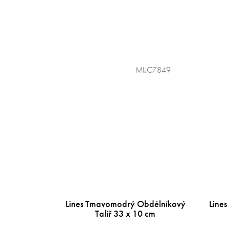
MIJC7849
Lines Tmavomodrý Obdélníkový
Lines
Talíř 33 x 10 cm