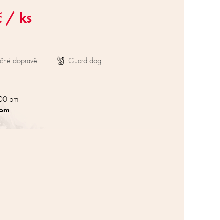
a…
č
/ ks
ečné dopravě
:00 pm
com