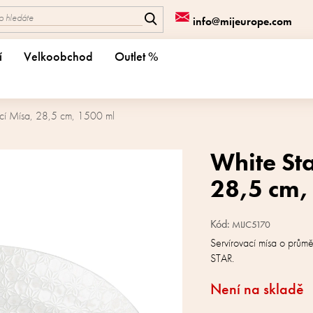
info@mijeurope.com
í
Velkoobchod
Outlet %
ací Mísa, 28,5 cm, 1500 ml
White Sta
28,5 cm,
Kód:
MIJC5170
Servírovací mísa o prů
STAR.
Není na skladě