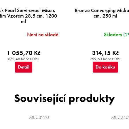
ck Pearl Servírovací Mísa s
Bronze Converging Misk
ším Vzorem 28,5 cm, 1200
cm, 250 ml
ml
Není na skladě
Skladem
(2
1 055,70 Kč
314,15 Kč
872,48 Kč bez DPH
259,63 Kč bez DPH
Detail
Do košíku
Související produkty
MIJC3270
MIJC246