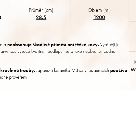
Průměr (cm)
Objem (ml)
3
28.5
1200
terá
neobsahuje škodlivé příměsi ani těžké kovy.
Vyrábějí je
. Barvy jsou vysoce kvalitní, neodlupují se a také neobsahují žádné
Wh
krovlnné trouby.
Japonská keramika MIJ se v restauracích
používá
kladně prověřeny.