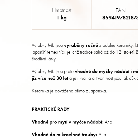
Hmotnost
EAN
1 kg
859419782187
Výrobky MIJ jsou
vyráběny ručně
z odolné keramiky, k
japonští řemeslníci, jejichž tradice sahá až do 12. století
škodlivé látky.
Výrobky MIJ jsou proto
vhodné do myčky nádobí i mi
již více než 30 let
a její kvalita a trvanlivost jsou tak dů
Keramika je dovážena přímo z Japonska.
PRAKTICKÉ RADY
Vhodné pro mytí v myčce nádobí:
Ano
Vhodné do mikrovlnné trouby:
Ano