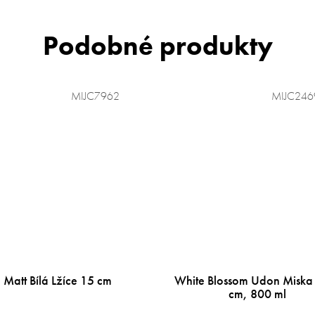
MIJC7962
MIJC246
Matt Bílá Lžíce 15 cm
White Blossom Udon Miska
cm, 800 ml