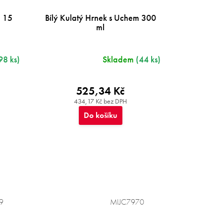
a 15
Bílý Kulatý Hrnek s Uchem 300
ml
98 ks)
Skladem
(44 ks)
525,34 Kč
434,17 Kč bez DPH
Do košíku
9
MIJC7970