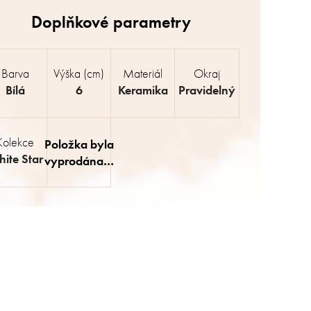
Barva
Výška (cm)
Materiál
Okraj
Bílá
6
Keramika
Pravidelný
Kolekce
Položka byla
ite Star
vyprodána…