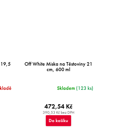
 19,5
Off White Miska na Těstoviny 21
cm, 600 ml
skladě
Skladem
(123 ks)
472,54 Kč
390,53 Kč bez DPH
Do košíku