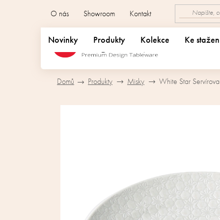
Přejít
O nás
Showroom
Kontakt
na
obsah
Novinky
Produkty
Kolekce
Ke stažen
Domů
Produkty
Misky
White Star Servírov