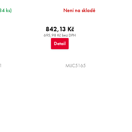
34 ks)
Není na skladě
842,13 Kč
695,98 Kč bez DPH
Detail
1
MIJC5165