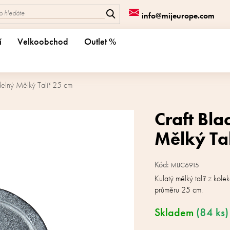
info@mijeurope.com
í
Velkoobchod
Outlet %
delný Mělký Talíř 25 cm
Craft Bl
Mělký Ta
Kód:
MIJC6915
Kulatý mělký talíř z kol
průměru 25 cm.
Skladem
(84 ks)