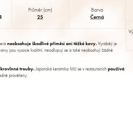
Průměr (cm)
Barva
3
25
Černá
Vý
terá
neobsahuje škodlivé příměsi ani těžké kovy.
Vyrábějí je
. Barvy jsou vysoce kvalitní, neodlupují se a také neobsahují žádné
krovlnné trouby.
Japonská keramika MIJ se v restauracích
používá
kladně prověřeny.