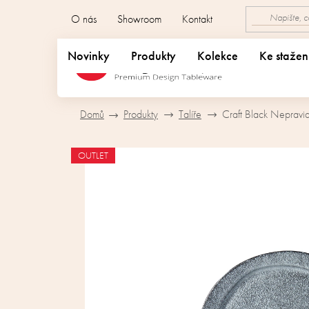
Přejít
O nás
Showroom
Kontakt
na
obsah
Novinky
Produkty
Kolekce
Ke stažen
Domů
Produkty
Talíře
Craft Black Nepravi
OUTLET