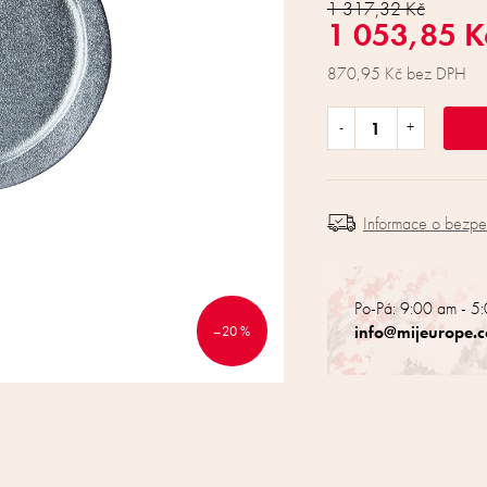
1 317,32 Kč
1 053,85 
870,95 Kč bez DPH
Informace o bezp
Po-Pá: 9:00 am - 5
info@mijeurope.
–20 %