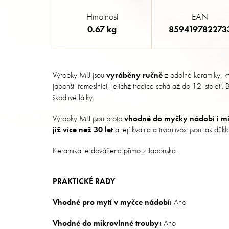
Hmotnost
EAN
0.67 kg
859419782273
Výrobky MIJ jsou
vyráběny ručně
z odolné keramiky, k
japonští řemeslníci, jejichž tradice sahá až do 12. století
škodlivé látky.
Výrobky MIJ jsou proto
vhodné do myčky nádobí i mi
již více než 30 let
a její kvalita a trvanlivost jsou tak dů
Keramika je dovážena přímo z Japonska.
PRAKTICKÉ RADY
Vhodné pro mytí v myčce nádobí:
Ano
Vhodné do mikrovlnné trouby:
Ano