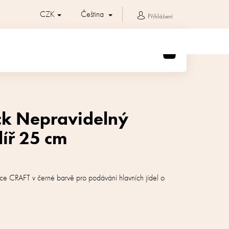
CZK
Čeština
Přihlášení
NÁKUPNÍ
KOŠÍK
ack Nepravidelný
líř 25 cm
ekce CRAFT v černé barvě pro podávání hlavních jídel o