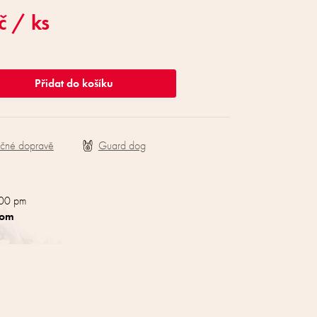
Kč
/ ks
Přidat do košíku
ečné dopravě
:00 pm
com