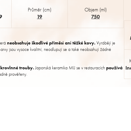
Průměr (cm)
Objem (ml)
9
19
750
terá
neobsahuje škodlivé příměsi ani těžké kovy.
Vyrábějí je
. Barvy jsou vysoce kvalitní, neodlupují se a také neobsahují žádné
In
krovlnné trouby.
Japonská keramika MIJ se v restauracích
používá
kladně prověřeny.