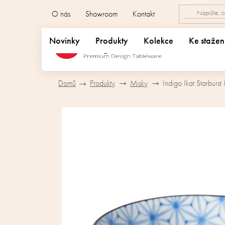
Přejít
O nás
Showroom
Kontakt
na
obsah
Novinky
Produkty
Kolekce
Ke stažen
Domů
Produkty
Misky
Indigo Ikat Starburs