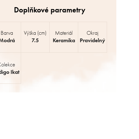
Barva
Výška (cm)
Materiál
Okraj
Modrá
7.5
Keramika
Pravidelný
Kolekce
digo Ikat