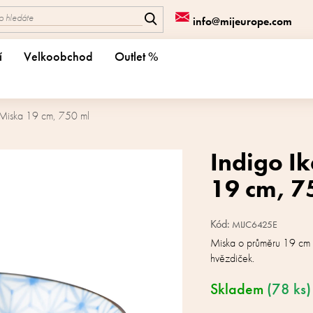
info@mijeurope.com
í
Velkoobchod
Outlet %
t Miska 19 cm, 750 ml
Indigo Ik
19 cm, 7
Kód:
MIJC6425E
Miska o průměru 19 cm
hvězdiček.
Skladem
(78 ks)