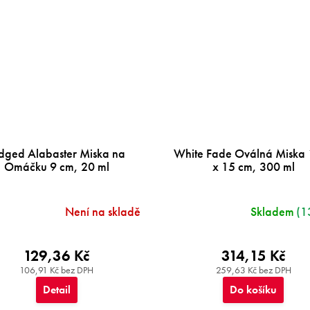
dged Alabaster Miska na
White Fade Oválná Miska
Omáčku 9 cm, 20 ml
x 15 cm, 300 ml
Není na skladě
Skladem
(1
129,36 Kč
314,15 Kč
106,91 Kč bez DPH
259,63 Kč bez DPH
Detail
Do košíku