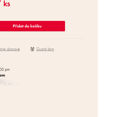
 ks
Přidat do košíku
ečné dopravě
:00 pm
com