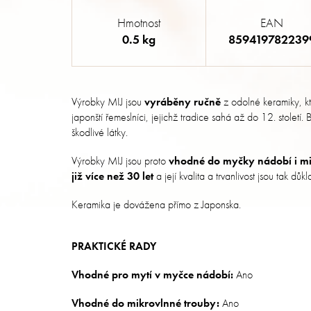
Hmotnost
EAN
0.5 kg
859419782239
Výrobky MIJ jsou
vyráběny ručně
z odolné keramiky, k
japonští řemeslníci, jejichž tradice sahá až do 12. století
škodlivé látky.
Výrobky MIJ jsou proto
vhodné do myčky nádobí i mi
již více než 30 let
a její kvalita a trvanlivost jsou tak dů
Keramika je dovážena přímo z Japonska.
PRAKTICKÉ RADY
Vhodné pro mytí v myčce nádobí:
Ano
Vhodné do mikrovlnné trouby:
Ano