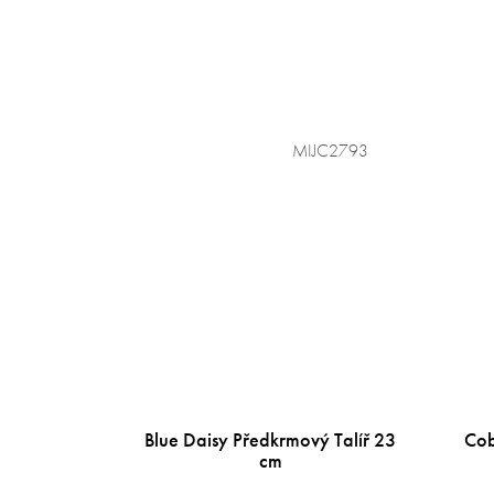
MIJC2793
Blue Daisy Předkrmový Talíř 23
Cob
cm