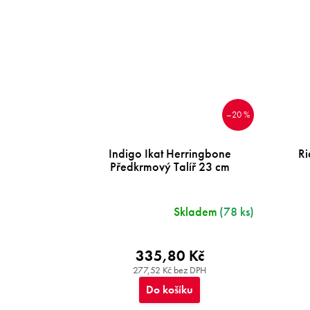
–20 %
Indigo Ikat Herringbone
Ri
Předkrmový Talíř 23 cm
Skladem
(78 ks)
335,80 Kč
277,52 Kč bez DPH
Do košíku