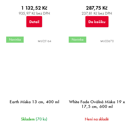
1 132,52 Kč
287,75 Kč
935,97 Kč bez DPH
237,81 Kč bez DPH
Detail
Do košíku
Novinka
Novinka
MIJC5164
MIJC0670
Earth Miska 13 cm, 400 ml
White Fade Oválná Miska 19 x
17,5 cm, 600 ml
Skladem
(70 ks)
Není na skladě