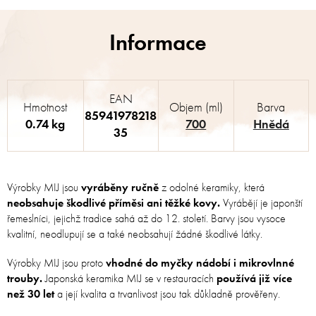
EAN
Hmotnost
Objem (ml)
Barva
85941978218
0.74 kg
700
Hnědá
35
Výrobky MIJ jsou
vyráběny ručně
z odolné keramiky, která
neobsahuje škodlivé příměsi ani těžké kovy.
Vyrábějí je japonští
řemeslníci, jejichž tradice sahá až do 12. století. Barvy jsou vysoce
kvalitní, neodlupují se a také neobsahují žádné škodlivé látky.
Výrobky MIJ jsou proto
vhodné do myčky nádobí i mikrovlnné
trouby.
Japonská keramika MIJ se v restauracích
používá již více
než 30 let
a její kvalita a trvanlivost jsou tak důkladně prověřeny.