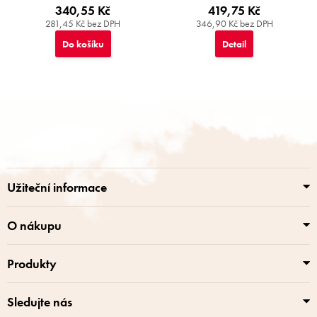
340,55 Kč
419,75 Kč
281,45 Kč bez DPH
346,90 Kč bez DPH
Do košíku
Detail
Z
á
p
a
t
í
Užiteční informace
O nákupu
Produkty
Sledujte nás