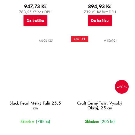
947,73 Kč
894,93 Kč
783,25 Kč bez DPH
739,61 Kč bez DPH
Do košíku
Do košíku
OUTLET
MIJC6125
MIJC6924
–20 %
Black Pearl Mělký Talíř 25,5
Craft Černý Talíř, Vysoký
cm
Okraj, 25 cm
Skladem
(788 ks)
Skladem
(205 ks)