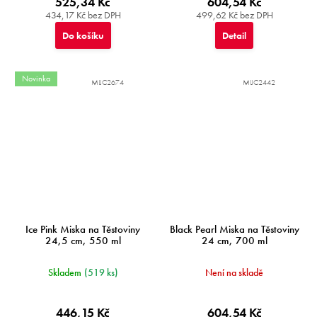
525,34 Kč
604,54 Kč
434,17 Kč bez DPH
499,62 Kč bez DPH
Do košíku
Detail
Novinka
MIJC2674
MIJC2442
Ice Pink Miska na Těstoviny
Black Pearl Miska na Těstoviny
24,5 cm, 550 ml
24 cm, 700 ml
Skladem
(519 ks)
Není na skladě
446,15 Kč
604,54 Kč