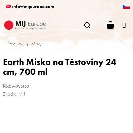
Přejít
info@mijeurope.com
na
obsah
NÁKUPN
KOŠÍK
Produkty
Misky
Earth Miska na Těstoviny 24
cm, 700 ml
Kód:
MIJC5163
Značka:
MIJ