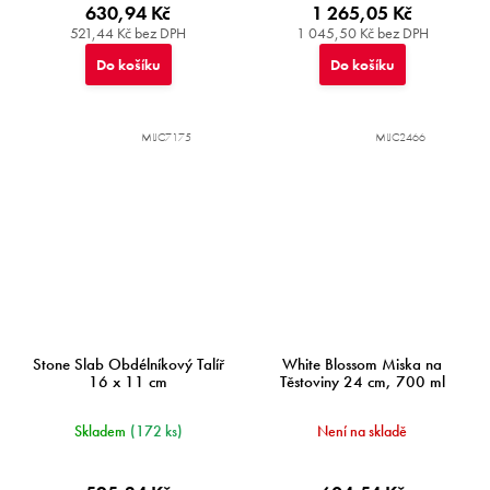
630,94 Kč
1 265,05 Kč
521,44 Kč bez DPH
1 045,50 Kč bez DPH
Do košíku
Do košíku
MIJC7175
MIJC2466
Stone Slab Obdélníkový Talíř
White Blossom Miska na
16 x 11 cm
Těstoviny 24 cm, 700 ml
Skladem
(172 ks)
Není na skladě