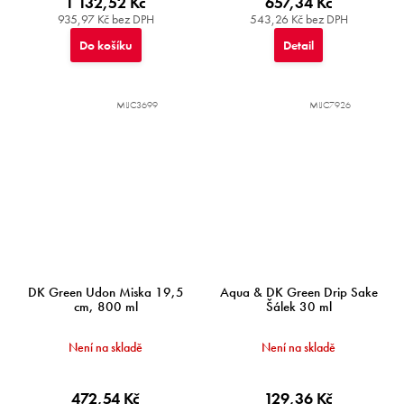
1 132,52 Kč
657,34 Kč
935,97 Kč bez DPH
543,26 Kč bez DPH
Do košíku
Detail
MIJC3699
MIJC7926
DK Green Udon Miska 19,5
Aqua & DK Green Drip Sake
cm, 800 ml
Šálek 30 ml
Není na skladě
Není na skladě
472,54 Kč
129,36 Kč