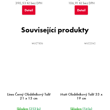
390,53 Kč bez DPH
106,91 Kč bez DPH
Detail
Detail
Související produkty
MIJC7856
MIJC2542
Lines Černý Obdélníkový Talíř
Matt Obdélníkový Talíř 33 x
21 x 13 cm
19 cm
Skladem
(253 ks)
Skladem
(54 ks)