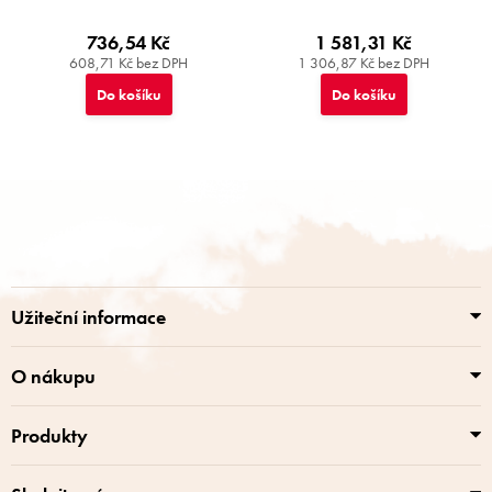
736,54 Kč
1 581,31 Kč
608,71 Kč bez DPH
1 306,87 Kč bez DPH
Do košíku
Do košíku
Z
á
p
a
t
í
Užiteční informace
O nákupu
Produkty