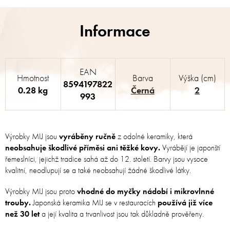
EAN
Hmotnost
Barva
Výška (cm)
8594197822
0.28 kg
Černá
2
993
Výrobky MIJ jsou
vyráběny ručně
z odolné keramiky, která
neobsahuje škodlivé příměsi ani těžké kovy.
Vyrábějí je japonští
řemeslníci, jejichž tradice sahá až do 12. století. Barvy jsou vysoce
kvalitní, neodlupují se a také neobsahují žádné škodlivé látky.
Výrobky MIJ jsou proto
vhodné do myčky nádobí i mikrovlnné
trouby.
Japonská keramika MIJ se v restauracích
používá již více
než 30 let
a její kvalita a trvanlivost jsou tak důkladně prověřeny.