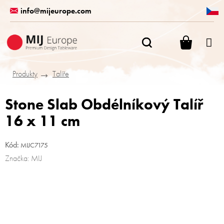
Přejít
info@mijeurope.com
na
obsah
NÁKUPN
KOŠÍK
Produkty
Talíře
Stone Slab Obdélníkový Talíř
16 x 11 cm
Kód:
MIJC7175
Značka:
MIJ