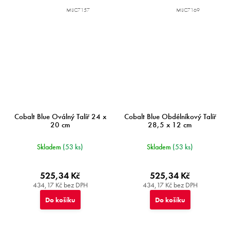
MIJC7157
MIJC7169
Cobalt Blue Oválný Talíř 24 x
Cobalt Blue Obdélníkový Talíř
20 cm
28,5 x 12 cm
Skladem
(53 ks)
Skladem
(53 ks)
525,34 Kč
525,34 Kč
434,17 Kč bez DPH
434,17 Kč bez DPH
Do košíku
Do košíku