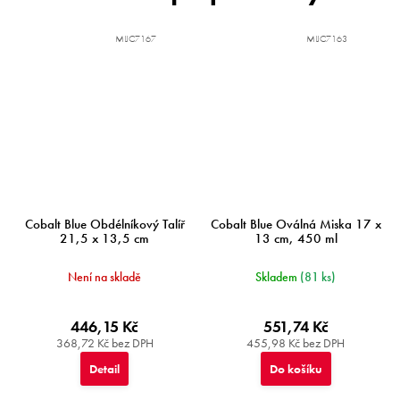
MIJC7167
MIJC7163
Cobalt Blue Obdélníkový Talíř
Cobalt Blue Oválná Miska 17 x
21,5 x 13,5 cm
13 cm, 450 ml
Není na skladě
Skladem
(81 ks)
446,15 Kč
551,74 Kč
368,72 Kč bez DPH
455,98 Kč bez DPH
Detail
Do košíku