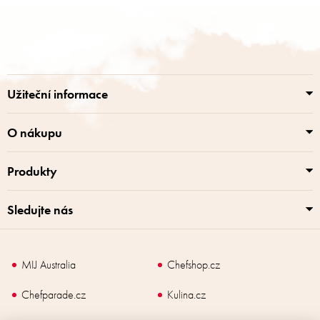
Z
á
p
a
t
í
Užiteční informace
O nákupu
Produkty
Sledujte nás
MIJ Australia
Chefshop.cz
Chefparade.cz
Kulina.cz