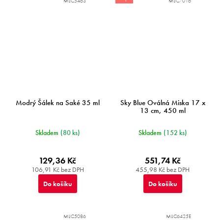
MIJC5463
MIJC7016
Modrý Šálek na Saké 35 ml
Sky Blue Oválná Miska 17 x
13 cm, 450 ml
Skladem
(80 ks)
Skladem
(152 ks)
129,36 Kč
551,74 Kč
106,91 Kč bez DPH
455,98 Kč bez DPH
Do košíku
Do košíku
MIJC5086
MIJC6425E