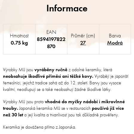
EAN
Hmotnost
Průměr (cm)
Barva
8594197822
0.75 kg
27
Modrá
870
Výrobky MIJ jsou
vyráběny ručně
z odolné keramiky, která
neobsahuje škodlivé příměsi ani těžké kovy.
Vyrábějí je japonští
řemeslníci, jejichž tradice sahá až do 12. století. Barvy jsou vysoce
kvalitní, neodlupují se a také neobsahují žádné škodlivé látky.
Výrobky MIJ jsou proto
vhodné do myčky nádobí i mikrovlnné
trouby.
Japonská keramika MIJ se v restauracích
používá již více
než 30 let
a její kvalita a trvanlivost jsou tak důkladně prověřeny.
Keramika je dovážena přímo z Japonska.