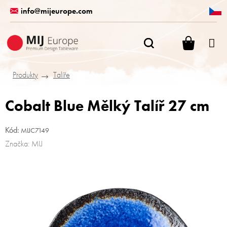
Přejít
info@mijeurope.com
na
obsah
NÁKUPN
KOŠÍK
Produkty
Talíře
Cobalt Blue Mělký Talíř 27 cm
Kód:
MIJC7149
Značka:
MIJ