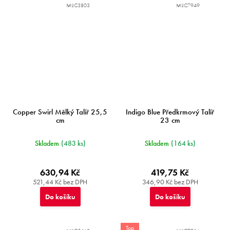
MIJC3803
MIJC7949
Copper Swirl Mělký Talíř 25,5
Indigo Blue Předkrmový Talíř
cm
23 cm
Skladem
(483 ks)
Skladem
(164 ks)
630,94 Kč
419,75 Kč
521,44 Kč bez DPH
346,90 Kč bez DPH
Do košíku
Do košíku
Top