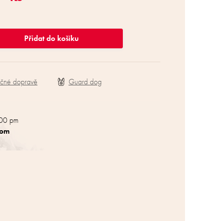
Přidat do košíku
ečné dopravě
:00 pm
com