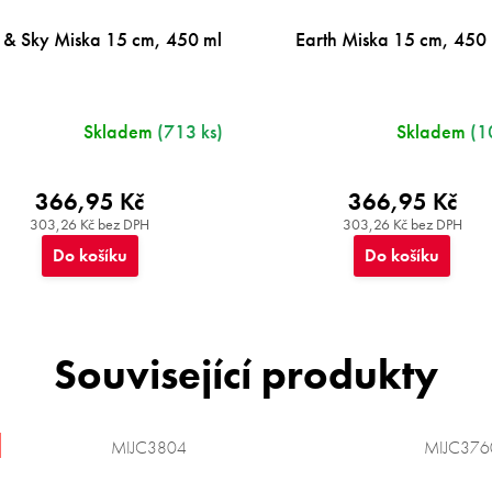
h & Sky Miska 15 cm, 450 ml
Earth Miska 15 cm, 450
Skladem
(713 ks)
Skladem
(1
366,95 Kč
366,95 Kč
303,26 Kč bez DPH
303,26 Kč bez DPH
Do košíku
Do košíku
Související produkty
MIJC3804
MIJC376