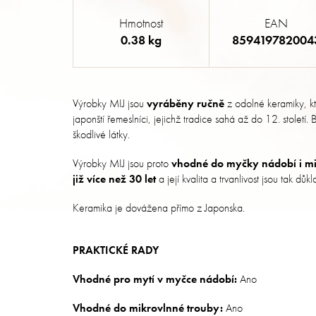
Hmotnost
EAN
0.38 kg
859419782004
Výrobky MIJ jsou
vyráběny ručně
z odolné keramiky, k
japonští řemeslníci, jejichž tradice sahá až do 12. století
škodlivé látky.
Výrobky MIJ jsou proto
vhodné do myčky nádobí i mi
již více než 30 let
a její kvalita a trvanlivost jsou tak dů
Keramika je dovážena přímo z Japonska.
PRAKTICKÉ RADY
Vhodné pro mytí v myčce nádobí:
Ano
Vhodné do mikrovlnné trouby:
Ano