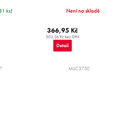
81 ks)
Není na skladě
366,95 Kč
303,26 Kč bez DPH
Detail
7
MIJC3750