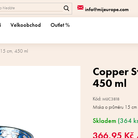
info@mijeurope.com
í
Velkoobchod
Outlet %
 15 cm, 450 ml
Copper S
450 ml
Kód:
MIJC3818
Miska o průměru 15 cm
Skladem
(364 k
366,95 Kč