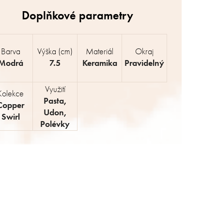
Barva
Výška (cm)
Materiál
Okraj
Modrá
7.5
Keramika
Pravidelný
Využití
Kolekce
Pasta
,
Copper
Udon
,
Swirl
Polévky