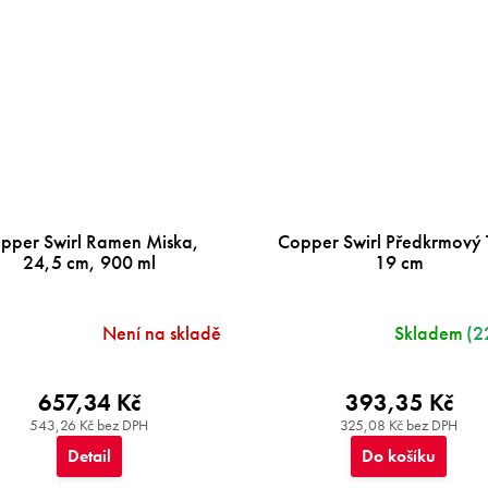
pper Swirl Ramen Miska,
Copper Swirl Předkrmový T
24,5 cm, 900 ml
19 cm
Není na skladě
Skladem
(2
657,34 Kč
393,35 Kč
543,26 Kč bez DPH
325,08 Kč bez DPH
Detail
Do košíku