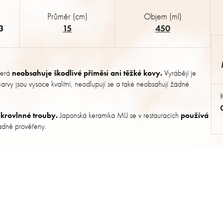
Průměr (cm)
Objem (ml)
3
15
450
terá
neobsahuje škodlivé příměsi ani těžké kovy.
Vyrábějí je
. Barvy jsou vysoce kvalitní, neodlupují se a také neobsahují žádné
krovlnné trouby.
Japonská keramika MIJ se v restauracích
používá
kladně prověřeny.