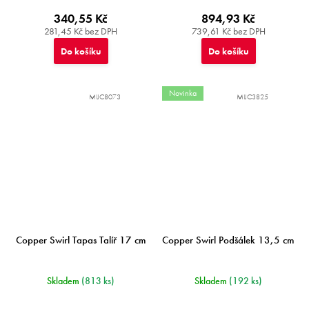
340,55 Kč
894,93 Kč
281,45 Kč bez DPH
739,61 Kč bez DPH
Do košíku
Do košíku
Novinka
MIJC8073
MIJC3825
Copper Swirl Tapas Talíř 17 cm
Copper Swirl Podšálek 13,5 cm
Skladem
(813 ks)
Skladem
(192 ks)