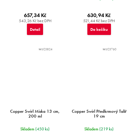
657,34 Kč
630,94 Kč
543,26 Kč bez DPH
521,44 Kč bez DPH
Detail
Do košíku
MIJC3824
MIJC3760
Copper Swirl Miska 13 cm,
Copper Swirl Předkrmový Talíř
200 ml
19 cm
Skladem
(450 ks)
Skladem
(219 ks)