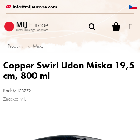
Přejít
info@mijeurope.com
na
obsah
NÁKUPN
KOŠÍK
Produkty
Misky
Copper Swirl Udon Miska 19,5
cm, 800 ml
Kód:
MIJC3772
Značka:
MIJ