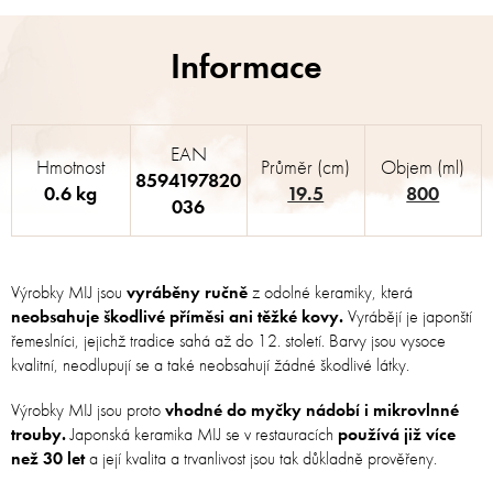
EAN
Hmotnost
Průměr (cm)
Objem (ml)
8594197820
0.6 kg
19.5
800
036
Výrobky MIJ jsou
vyráběny ručně
z odolné keramiky, která
neobsahuje škodlivé příměsi ani těžké kovy.
Vyrábějí je japonští
řemeslníci, jejichž tradice sahá až do 12. století. Barvy jsou vysoce
kvalitní, neodlupují se a také neobsahují žádné škodlivé látky.
Výrobky MIJ jsou proto
vhodné do myčky nádobí i mikrovlnné
trouby.
Japonská keramika MIJ se v restauracích
používá již více
než 30 let
a její kvalita a trvanlivost jsou tak důkladně prověřeny.