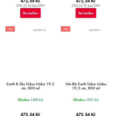
472,54 Kč
472,54 Kč
390,53 Kč bez DPH
390,53 Kč bez DPH
Do košíku
Do košíku
Top
Top
MIJC9018
MIJC9031
Earth & Sky Udon Miska 19,5
Nin-Rin Earth Udon Miska
cm, 800 ml
19,5 cm, 800 ml
Skladem
(488 ks)
Skladem
(201 ks)
472,54 Kč
472,54 Kč