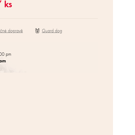
/ ks
ečné dopravě
:00 pm
com