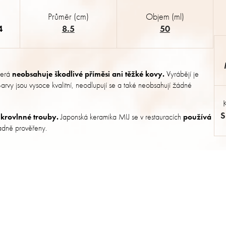
Průměr (cm)
Objem (ml)
4
8.5
50
terá
neobsahuje škodlivé příměsi ani těžké kovy.
Vyrábějí je
. Barvy jsou vysoce kvalitní, neodlupují se a také neobsahují žádné
S
krovlnné trouby.
Japonská keramika MIJ se v restauracích
používá
kladně prověřeny.