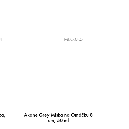
4
MIJC0707
ka,
Akane Grey Miska na Omáčku 8
cm, 50 ml