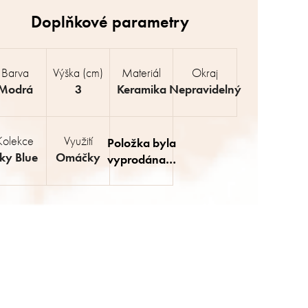
Barva
Výška (cm)
Materiál
Okraj
Modrá
3
Keramika
Nepravidelný
Kolekce
Využití
Položka byla
ky Blue
Omáčky
vyprodána…