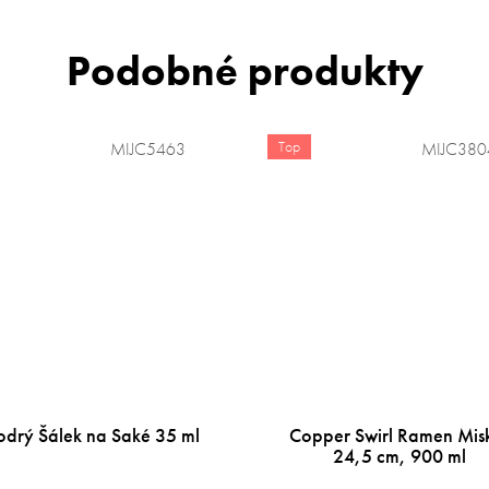
Top
MIJC5463
MIJC380
drý Šálek na Saké 35 ml
Copper Swirl Ramen Mis
24,5 cm, 900 ml