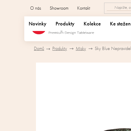
Přejít
O nás
Showroom
Kontakt
na
obsah
Novinky
Produkty
Kolekce
Ke stažen
Domů
Produkty
Misky
Sky Blue Nepravide