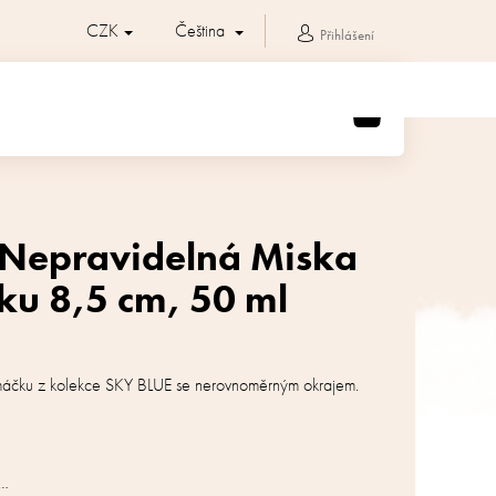
CZK
Čeština
Přihlášení
NÁKUPNÍ
KOŠÍK
 Nepravidelná Miska
u 8,5 cm, 50 ml
máčku z kolekce SKY BLUE se nerovnoměrným okrajem.
a…