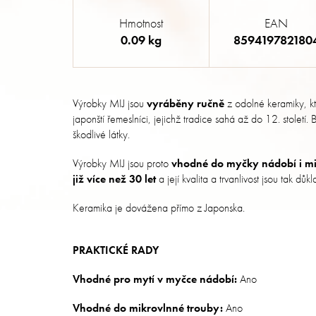
Hmotnost
EAN
0.09 kg
859419782180
Výrobky MIJ jsou
vyráběny ručně
z odolné keramiky, k
japonští řemeslníci, jejichž tradice sahá až do 12. století
škodlivé látky.
Výrobky MIJ jsou proto
vhodné do myčky nádobí i mi
již více než 30 let
a její kvalita a trvanlivost jsou tak dů
Keramika je dovážena přímo z Japonska.
PRAKTICKÉ RADY
Vhodné pro mytí v myčce nádobí:
Ano
Vhodné do mikrovlnné trouby:
Ano