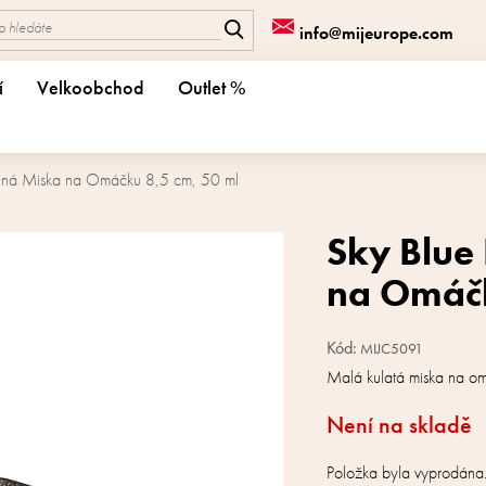
info@mijeurope.com
í
Velkoobchod
Outlet %
lná Miska na Omáčku 8,5 cm, 50 ml
Sky Blue
na Omáčk
Kód:
MIJC5091
Malá kulatá miska na o
Není na skladě
Položka byla vyprodán