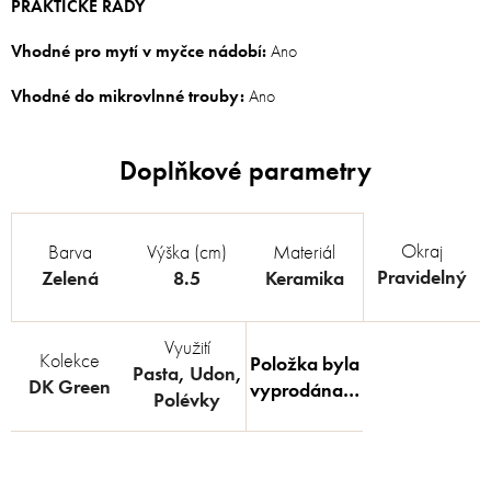
PRAKTICKÉ RADY
Vhodné pro mytí v myčce nádobí:
Ano
Vhodné do mikrovlnné trouby:
Ano
Okraj
Barva
Výška (cm)
Materiál
Pravidelný
Zelená
8.5
Keramika
Využití
Kolekce
Položka byla
Pasta
,
Udon
,
DK Green
vyprodána…
Polévky