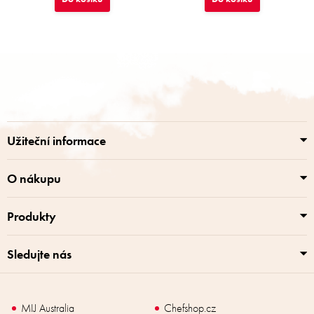
Z
á
p
a
t
í
Užiteční informace
O nákupu
Produkty
Sledujte nás
MIJ Australia
Chefshop.cz