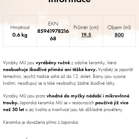
EAN
Hmotnost
Průměr (cm)
Objem (ml)
85941978216
0.6 kg
19.5
800
68
Výrobky MIJ jsou
vyráběny ručně
z odolné keramiky, která
neobsahuje škodlivé příměsi ani těžké kovy.
Vyrábějí je japonští
řemeslníci, jejichž tradice sahá až do 12. století. Barvy jsou vysoce
kvalitní, neodlupují se a také neobsahují žádné škodlivé látky.
Výrobky MIJ jsou proto
vhodné do myčky nádobí i mikrovlnné
trouby.
Japonská keramika MIJ se v restauracích
používá již více
než 30 let
a její kvalita a trvanlivost jsou tak důkladně prověřeny.
Keramika je dovážena přímo z Japonska.