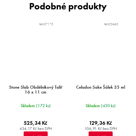
MIJC7175
MIJC5465
Stone Slab Obdélníkový Talíř
Celadon Sake Šálek 35 ml
16 x 11 cm
Skladem
(172 ks)
Skladem
(430 ks)
525,34 Kč
129,36 Kč
434,17 Kč bez DPH
106,91 Kč bez DPH