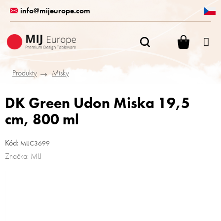
Přejít
info@mijeurope.com
na
obsah
NÁKUPN
KOŠÍK
Produkty
Misky
DK Green Udon Miska 19,5
cm, 800 ml
Kód:
MIJC3699
Značka:
MIJ