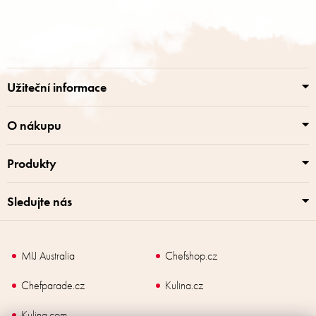
Z
á
p
a
t
í
Užiteční informace
O nákupu
Produkty
Sledujte nás
MIJ Australia
Chefshop.cz
Chefparade.cz
Kulina.cz
Kulina.com