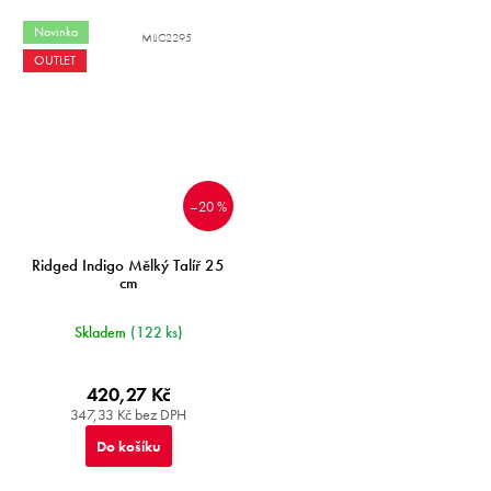
Novinka
MIJC2295
OUTLET
–20 %
Ridged Indigo Mělký Talíř 25
cm
Skladem
(122 ks)
420,27 Kč
347,33 Kč bez DPH
Do košíku