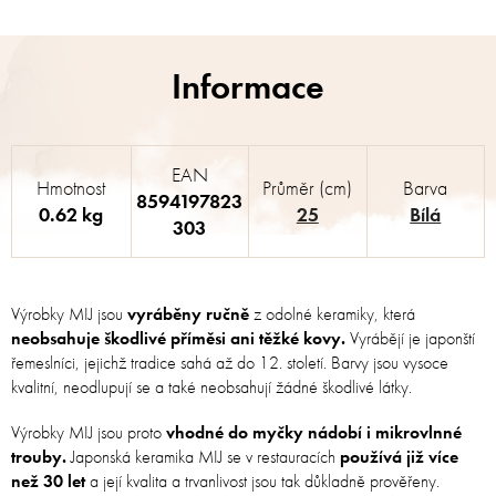
EAN
Hmotnost
Průměr (cm)
Barva
8594197823
0.62 kg
25
Bílá
303
Výrobky MIJ jsou
vyráběny ručně
z odolné keramiky, která
neobsahuje škodlivé příměsi ani těžké kovy.
Vyrábějí je japonští
řemeslníci, jejichž tradice sahá až do 12. století. Barvy jsou vysoce
kvalitní, neodlupují se a také neobsahují žádné škodlivé látky.
Výrobky MIJ jsou proto
vhodné do myčky nádobí i mikrovlnné
trouby.
Japonská keramika MIJ se v restauracích
používá již více
než 30 let
a její kvalita a trvanlivost jsou tak důkladně prověřeny.