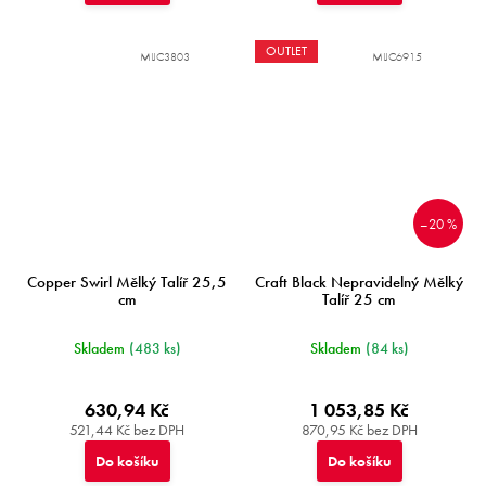
OUTLET
MIJC3803
MIJC6915
–20 %
Copper Swirl Mělký Talíř 25,5
Craft Black Nepravidelný Mělký
cm
Talíř 25 cm
Skladem
(483 ks)
Skladem
(84 ks)
630,94 Kč
1 053,85 Kč
521,44 Kč bez DPH
870,95 Kč bez DPH
Do košíku
Do košíku