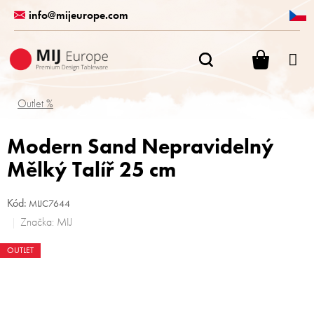
Přejít
info@mijeurope.com
na
obsah
NÁKUPN
KOŠÍK
Outlet %
Modern Sand Nepravidelný
Mělký Talíř 25 cm
Kód:
MIJC7644
Značka:
MIJ
OUTLET