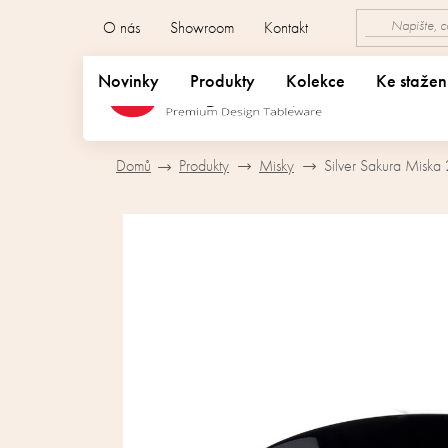
Přejít
O nás
Showroom
Kontakt
na
obsah
Novinky
Produkty
Kolekce
Ke stažen
Domů
Produkty
Misky
Silver Sakura Miska