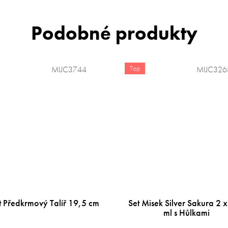
Top
MIJC3744
MIJC326
 Předkrmový Talíř 19,5 cm
Set Misek Silver Sakura 2 
ml s Hůlkami