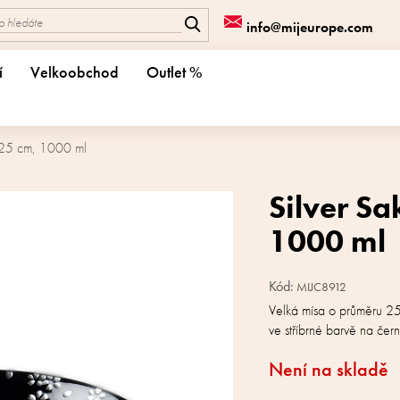
info@mijeurope.com
í
Velkoobchod
Outlet %
 25 cm, 1000 ml
Silver S
1000 ml
Kód:
MIJC8912
Velká mísa o průměru 25
ve stříbrné barvě na čer
Není na skladě