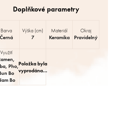
Barva
Výška (cm)
Materiál
Okraj
Černá
7
Keramika
Pravidelný
Využití
Ramen
,
Položka byla
ba
,
Pho
,
vyprodána…
Bun Bo
Nam Bo