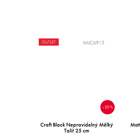
OUTLET
MIJC6915
–20 %
Craft Black Nepravidelný Mělký
Matt
Talíř 25 cm