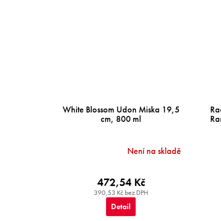
White Blossom Udon Miska 19,5
Ra
cm, 800 ml
Ra
Není na skladě
472,54 Kč
390,53 Kč bez DPH
Detail