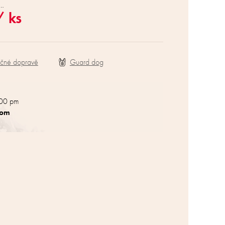
a…
/ ks
ečné dopravě
:00 pm
com