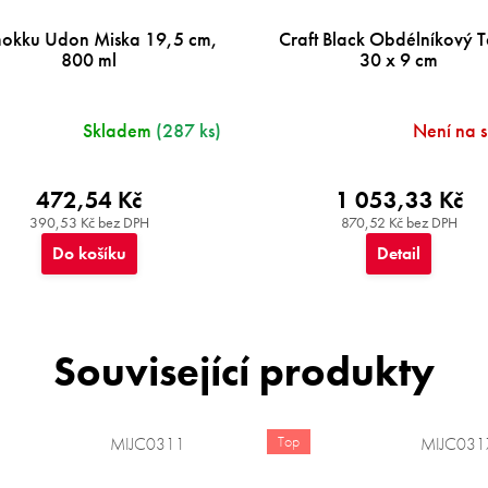
okku Udon Miska 19,5 cm,
Craft Black Obdélníkový Ta
800 ml
30 x 9 cm
Skladem
(287 ks)
Není na 
472,54 Kč
1 053,33 Kč
390,53 Kč bez DPH
870,52 Kč bez DPH
Do košíku
Detail
Související produkty
Top
MIJC0311
MIJC031