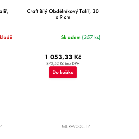
líř,
Craft Bílý Obdélníkový Talíř, 30
x 9 cm
skladě
Skladem
(357 ks)
1 053,33 Kč
870,52 Kč bez DPH
Do košíku
7
MIJRW00C17