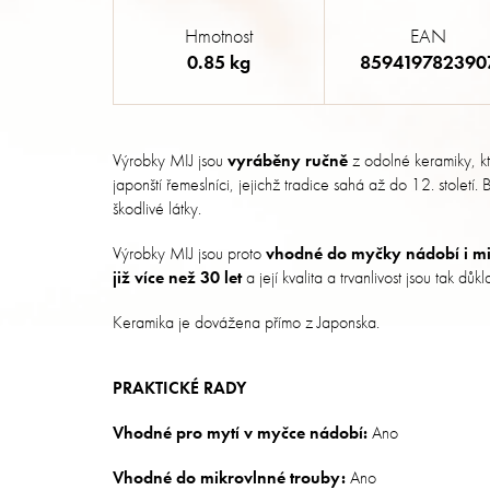
Hmotnost
EAN
0.85 kg
859419782390
Výrobky MIJ jsou
vyráběny ručně
z odolné keramiky, k
japonští řemeslníci, jejichž tradice sahá až do 12. století
škodlivé látky.
Výrobky MIJ jsou proto
vhodné do myčky nádobí i mi
již více než 30 let
a její kvalita a trvanlivost jsou tak dů
Keramika je dovážena přímo z Japonska.
PRAKTICKÉ RADY
Vhodné pro mytí v myčce nádobí:
Ano
Vhodné do mikrovlnné trouby:
Ano