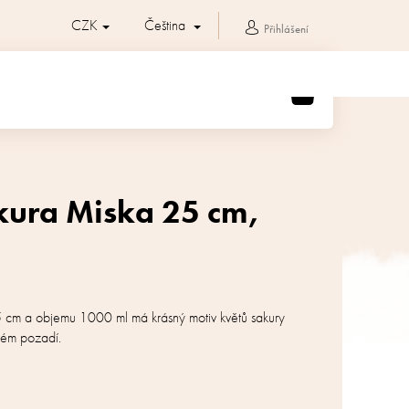
CZK
Čeština
Přihlášení
NÁKUPNÍ
KOŠÍK
akura Miska 25 cm,
 cm a objemu 1000 ml má krásný motiv květů sakury
ném pozadí.