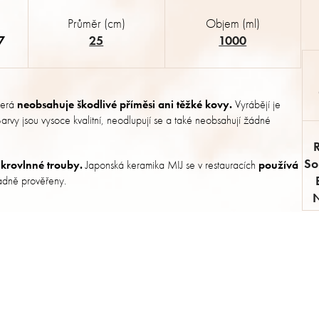
Průměr (cm)
Objem (ml)
7
25
1000
terá
neobsahuje škodlivé příměsi ani těžké kovy.
Vyrábějí je
. Barvy jsou vysoce kvalitní, neodlupují se a také neobsahují žádné
So
krovlnné trouby.
Japonská keramika MIJ se v restauracích
používá
kladně prověřeny.