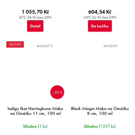
1 055,70 Kč
604,54 Kč
872,48 Kč bez DPH
499,62 Kč bez DPH
Detail
Do košíku
OUTLET
MIJC6427D
MIJC5093
–20 %
Indigo Ikat Herringbone Miska
Black Mingei Miska na Omáčku
na Omáčku 11 cm, 100 ml
8 cm, 100 ml
Skladem
(1 ks)
Skladem
(1237 ks)