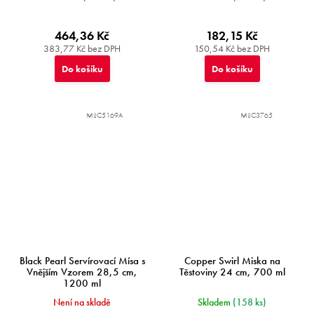
464,36 Kč
182,15 Kč
383,77 Kč bez DPH
150,54 Kč bez DPH
Do košíku
Do košíku
MIJC5169A
MIJC3765
Black Pearl Servírovací Mísa s
Copper Swirl Miska na
Vnějším Vzorem 28,5 cm,
Těstoviny 24 cm, 700 ml
1200 ml
Není na skladě
Skladem
(158 ks)