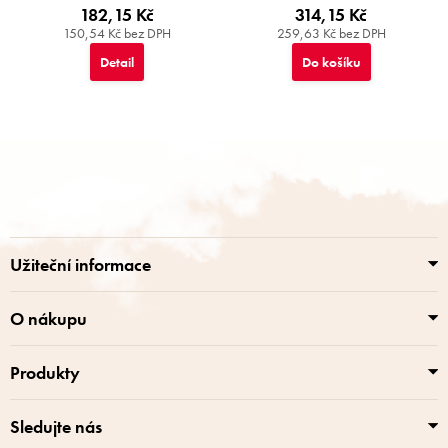
182,15 Kč
314,15 Kč
150,54 Kč bez DPH
259,63 Kč bez DPH
Detail
Do košíku
Z
á
p
a
t
í
Užiteční informace
O nákupu
Produkty
Sledujte nás