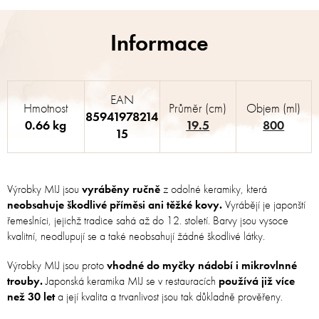
EAN
Hmotnost
Průměr (cm)
Objem (ml)
85941978214
0.66 kg
19.5
800
15
Výrobky MIJ jsou
vyráběny ručně
z odolné keramiky, která
neobsahuje škodlivé příměsi ani těžké kovy.
Vyrábějí je japonští
řemeslníci, jejichž tradice sahá až do 12. století. Barvy jsou vysoce
kvalitní, neodlupují se a také neobsahují žádné škodlivé látky.
Výrobky MIJ jsou proto
vhodné do myčky nádobí i mikrovlnné
trouby.
Japonská keramika MIJ se v restauracích
používá již více
než 30 let
a její kvalita a trvanlivost jsou tak důkladně prověřeny.