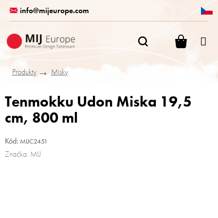
Přejít
info@mijeurope.com
na
obsah
NÁKUPN
KOŠÍK
Produkty
Misky
Tenmokku Udon Miska 19,5
cm, 800 ml
Kód:
MIJC2451
Značka:
MIJ