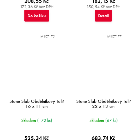
208,55 Kč
182,15 Kč
172,36 Kč bez DPH
150,54 Kč bez DPH
Do košíku
Detail
MIJC7175
MIJC7177
Stone Slab Obdélníkový Talíř
Stone Slab Obdélníkový Talíř
16 x 11 cm
22 x 13 cm
Skladem
(172 ks)
Skladem
(67 ks)
525,34 Kč
683,74 Kč