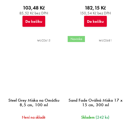
103,48 Kč
182,15 Kč
85,52 Kč bez DPH
150,54 Kč bez DPH
Do košíku
Do košíku
Novinka
MIJC0615
MIJC0681
Steel Grey Miska na Omáčku
Sand Fade Oválná Miska 17 x
8,5 cm, 100 ml
15 cm, 300 ml
Není na skladě
Skladem
(242 ks)