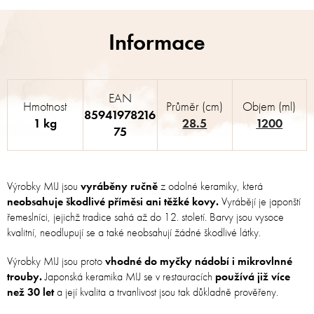
EAN
Hmotnost
Průměr (cm)
Objem (ml)
85941978216
1 kg
28.5
1200
75
Výrobky MIJ jsou
vyráběny ručně
z odolné keramiky, která
neobsahuje škodlivé příměsi ani těžké kovy.
Vyrábějí je japonští
řemeslníci, jejichž tradice sahá až do 12. století. Barvy jsou vysoce
kvalitní, neodlupují se a také neobsahují žádné škodlivé látky.
Výrobky MIJ jsou proto
vhodné do myčky nádobí i mikrovlnné
trouby.
Japonská keramika MIJ se v restauracích
používá již více
než 30 let
a její kvalita a trvanlivost jsou tak důkladně prověřeny.