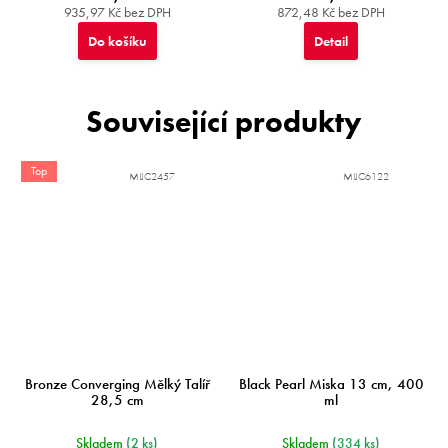
935,97 Kč bez DPH
872,48 Kč bez DPH
Do košíku
Detail
Související produkty
Top
MIJC2457
MIJC6122
Bronze Converging Mělký Talíř
Black Pearl Miska 13 cm, 400
28,5 cm
ml
Skladem
(2 ks)
Skladem
(334 ks)