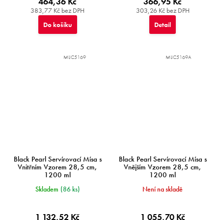
464,36 Kč
366,95 Kč
383,77 Kč bez DPH
303,26 Kč bez DPH
Do košíku
Detail
MIJC5169
MIJC5169A
Black Pearl Servírovací Mísa s
Black Pearl Servírovací Mísa s
Vnitřním Vzorem 28,5 cm,
Vnějším Vzorem 28,5 cm,
1200 ml
1200 ml
Skladem
(86 ks)
Není na skladě
1 132,52 Kč
1 055,70 Kč