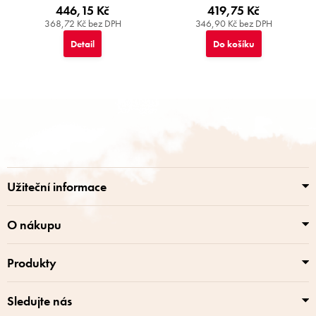
446,15 Kč
419,75 Kč
368,72 Kč bez DPH
346,90 Kč bez DPH
Detail
Do košíku
Z
á
p
a
t
í
Užiteční informace
O nákupu
Produkty
Sledujte nás