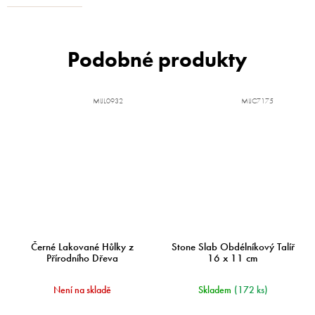
MIJL0932
MIJC7175
Černé Lakované Hůlky z
Stone Slab Obdélníkový Talíř
Přírodního Dřeva
16 x 11 cm
Není na skladě
Skladem
(172 ks)