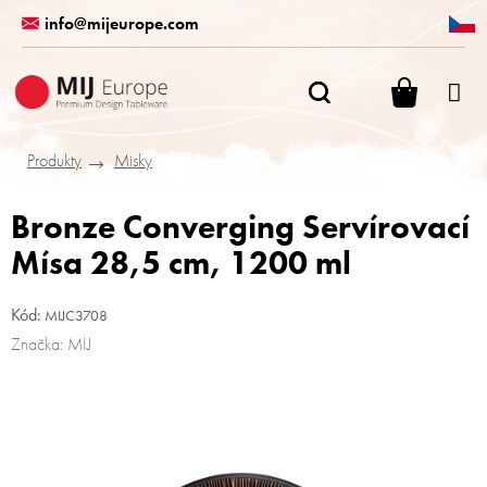
Přejít
info@mijeurope.com
na
obsah
NÁKUPN
KOŠÍK
Produkty
Misky
Bronze Converging Servírovací
Mísa 28,5 cm, 1200 ml
Kód:
MIJC3708
Značka:
MIJ