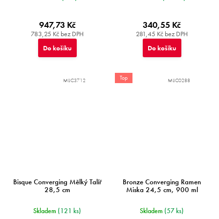
947,73 Kč
340,55 Kč
783,25 Kč bez DPH
281,45 Kč bez DPH
Do košíku
Do košíku
Top
MIJC3712
MIJC0288
Bisque Converging Mělký Talíř
Bronze Converging Ramen
28,5 cm
Miska 24,5 cm, 900 ml
Skladem
(121 ks)
Skladem
(57 ks)