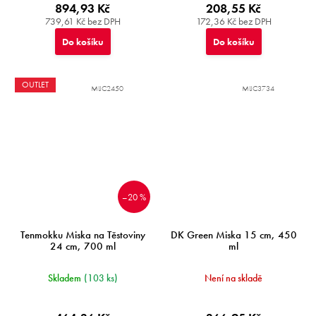
894,93 Kč
208,55 Kč
739,61 Kč bez DPH
172,36 Kč bez DPH
Do košíku
Do košíku
OUTLET
MIJC2450
MIJC3734
–20 %
Tenmokku Miska na Těstoviny
DK Green Miska 15 cm, 450
24 cm, 700 ml
ml
Skladem
(103 ks)
Není na skladě