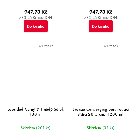
947,73 Kč
947,73 Kč
783,25 Kč bez DPH
783,25 Kč bez DPH
Do košíku
Do košíku
MIJC5215
MIJC3708
Lopsided Černý & Hnědý Šálek
Bronze Converging Servírovací
180 ml
Mísa 28,5 cm, 1200 ml
Skladem
(201 ks)
Skladem
(32 ks)