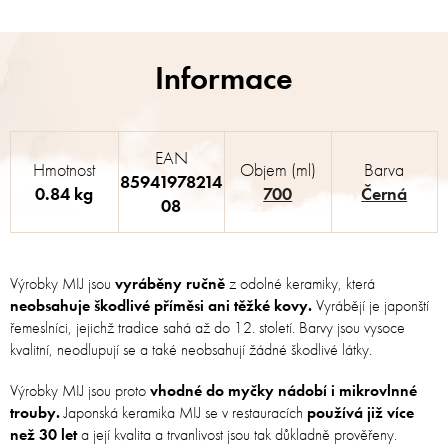
EAN
Hmotnost
Objem (ml)
Barva
85941978214
0.84 kg
700
Černá
08
Výrobky MIJ jsou
vyráběny ručně
z odolné keramiky, která
neobsahuje škodlivé příměsi ani těžké kovy.
Vyrábějí je japonští
řemeslníci, jejichž tradice sahá až do 12. století. Barvy jsou vysoce
kvalitní, neodlupují se a také neobsahují žádné škodlivé látky.
Výrobky MIJ jsou proto
vhodné do myčky nádobí i mikrovlnné
trouby.
Japonská keramika MIJ se v restauracích
používá již více
než 30 let
a její kvalita a trvanlivost jsou tak důkladně prověřeny.