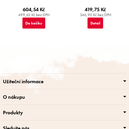
604,54 Kč
419,75 Kč
499,62 Kč bez DPH
346,90 Kč bez DPH
Do košíku
Detail
Z
á
p
a
t
í
Užiteční informace
O nákupu
Produkty
Sledujte nás