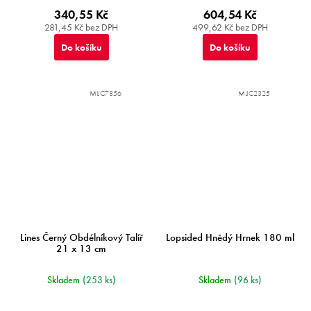
340,55 Kč
604,54 Kč
281,45 Kč bez DPH
499,62 Kč bez DPH
Do košíku
Do košíku
MIJC7856
MIJC2325
Lines Černý Obdélníkový Talíř
Lopsided Hnědý Hrnek 180 ml
21 x 13 cm
Skladem
(253 ks)
Skladem
(96 ks)