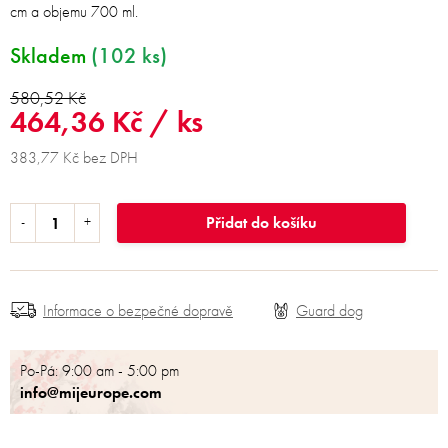
cm a objemu 700 ml.
Skladem
(102 ks)
580,52 Kč
464,36 Kč
/ ks
383,77 Kč bez DPH
Přidat do košíku
Informace o bezpečné dopravě
Po-Pá: 9:00 am - 5:00 pm
info@mijeurope.com