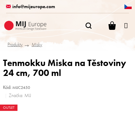
Přejít
info@mijeurope.com
na
obsah
NÁKUPN
KOŠÍK
Produkty
Misky
Tenmokku Miska na Těstoviny
24 cm, 700 ml
Kód:
MIJC2450
Značka:
MIJ
OUTLET