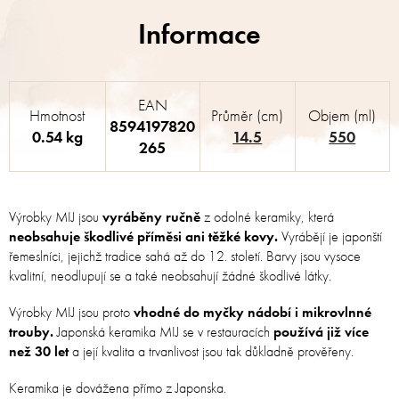
EAN
Hmotnost
Průměr (cm)
Objem (ml)
8594197820
0.54 kg
14.5
550
265
Výrobky MIJ jsou
vyráběny ručně
z odolné keramiky, která
neobsahuje škodlivé příměsi ani těžké kovy.
Vyrábějí je japonští
řemeslníci, jejichž tradice sahá až do 12. století. Barvy jsou vysoce
kvalitní, neodlupují se a také neobsahují žádné škodlivé látky.
Výrobky MIJ jsou proto
vhodné do myčky nádobí i mikrovlnné
trouby.
Japonská keramika MIJ se v restauracích
používá již více
než 30 let
a její kvalita a trvanlivost jsou tak důkladně prověřeny.
Keramika je dovážena přímo z Japonska.