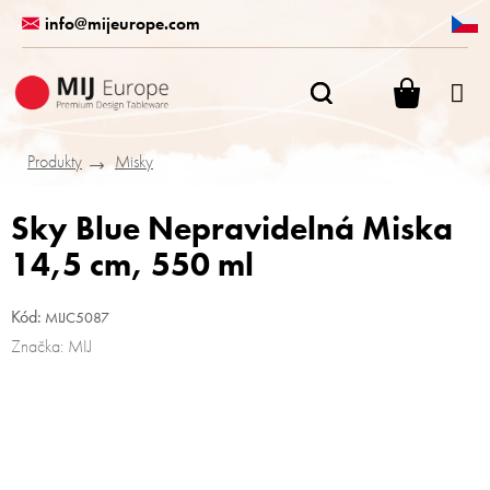
Přejít
info@mijeurope.com
na
obsah
NÁKUPN
KOŠÍK
Produkty
Misky
Sky Blue Nepravidelná Miska
14,5 cm, 550 ml
Kód:
MIJC5087
Značka:
MIJ