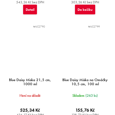
543,26 Kč bez DPH
303,26 Kč bez DPH
Detail
Do košíku
MIJC2790
MIJC2799
Blue Daisy Miska 21,5 cm,
Blue Daisy Miska na Omáčky
1000 ml
10,5 cm, 100 ml
Není na skladě
Skladem
(263 ks)
525,34 Kč
155,76 Kč
434,17 Kč bez DPH
128,73 Kč bez DPH