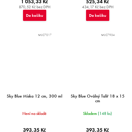
1 053,33 Kč
525,34 Kč
870,52 Kč bez DPH
434,17 Kč bez DPH
Do košíku
Do košíku
MIJC7017
MIJC7934
Sky Blue Miska 12 cm, 300 ml
Sky Blue Oválný Talíř 18 x 15
cm
Není na skladě
Skladem
(148 ks)
393,35 Kč
393,35 Kč