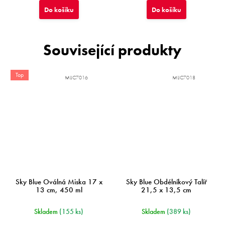
Do košíku
Do košíku
Související produkty
Top
MIJC7016
MIJC7018
Sky Blue Oválná Miska 17 x
Sky Blue Obdélníkový Talíř
13 cm, 450 ml
21,5 x 13,5 cm
Skladem
(155 ks)
Skladem
(389 ks)