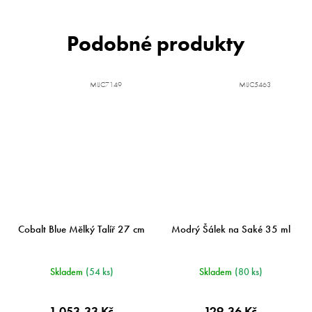
MIJC7149
MIJC5463
Cobalt Blue Mělký Talíř 27 cm
Modrý Šálek na Saké 35 ml
Skladem
(54 ks)
Skladem
(80 ks)
1 053,33 Kč
129,36 Kč