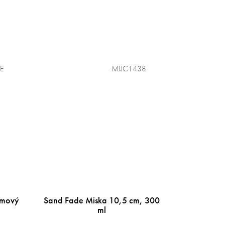
E
MIJC1438
krmový
Sand Fade Miska 10,5 cm, 300
ml