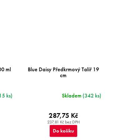
00 ml
Blue Daisy Předkrmový Talíř 19
cm
15 ks)
Skladem
(342 ks)
287,75 Kč
237,81 Kč bez DPH
Do košíku