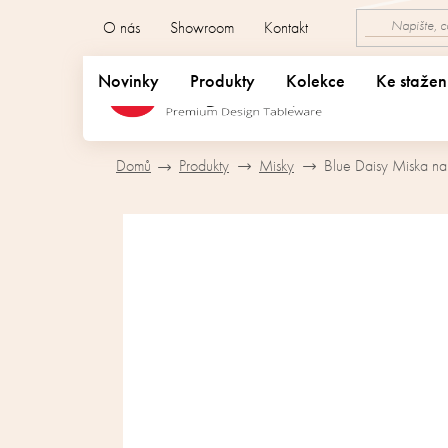
Přejít
O nás
Showroom
Kontakt
na
obsah
Novinky
Produkty
Kolekce
Ke stažen
Domů
Produkty
Misky
Blue Daisy Miska n