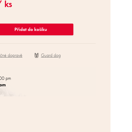
/ ks
Přidat do košíku
ečné dopravě
:00 pm
com