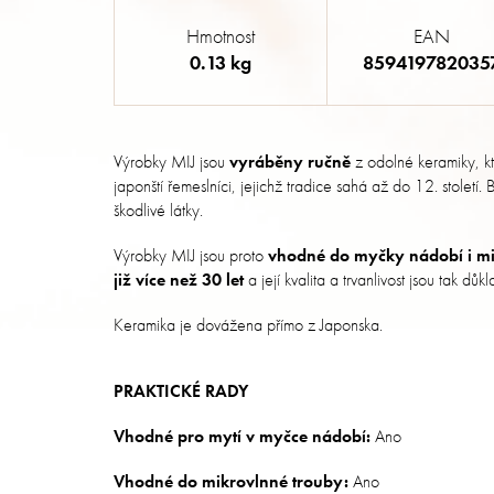
Hmotnost
EAN
0.13 kg
859419782035
Výrobky MIJ jsou
vyráběny ručně
z odolné keramiky, k
japonští řemeslníci, jejichž tradice sahá až do 12. století
škodlivé látky.
Výrobky MIJ jsou proto
vhodné do myčky nádobí i mi
již více než 30 let
a její kvalita a trvanlivost jsou tak dů
Keramika je dovážena přímo z Japonska.
PRAKTICKÉ RADY
Vhodné pro mytí v myčce nádobí:
Ano
Vhodné do mikrovlnné trouby:
Ano