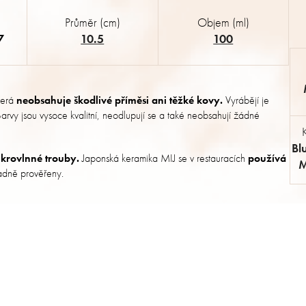
Průměr (cm)
Objem (ml)
7
10.5
100
terá
neobsahuje škodlivé příměsi ani těžké kovy.
Vyrábějí je
. Barvy jsou vysoce kvalitní, neodlupují se a také neobsahují žádné
Bl
krovlnné trouby.
Japonská keramika MIJ se v restauracích
používá
M
kladně prověřeny.