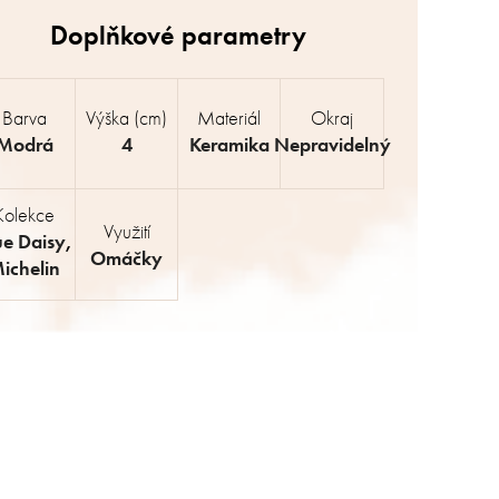
Barva
Výška (cm)
Materiál
Okraj
Modrá
4
Keramika
Nepravidelný
Kolekce
Využití
ue Daisy
,
Omáčky
ichelin