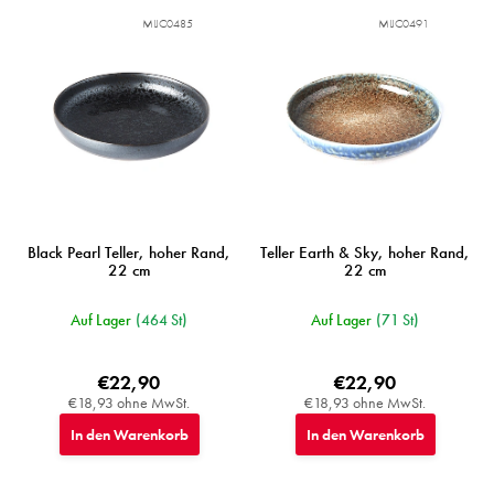
d
MIJC0485
MIJC0491
e
r
P
r
o
d
u
k
t
e
Black Pearl Teller, hoher Rand,
Teller Earth & Sky, hoher Rand,
22 cm
22 cm
Auf Lager
(464 St)
Auf Lager
(71 St)
€22,90
€22,90
€18,93 ohne MwSt.
€18,93 ohne MwSt.
In den Warenkorb
In den Warenkorb