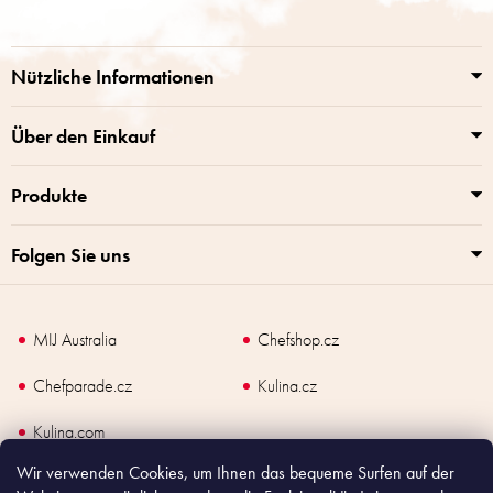
r
z
e
e
l
i
e
Nützliche Informationen
m
l
e
e
n
Über den Einkauf
t
e
Produkte
d
e
r
Folgen Sie uns
L
i
s
t
MIJ Australia
Chefshop.cz
e
Chefparade.cz
Kulina.cz
Kulina.com
Wir verwenden Cookies, um Ihnen das bequeme Surfen auf der