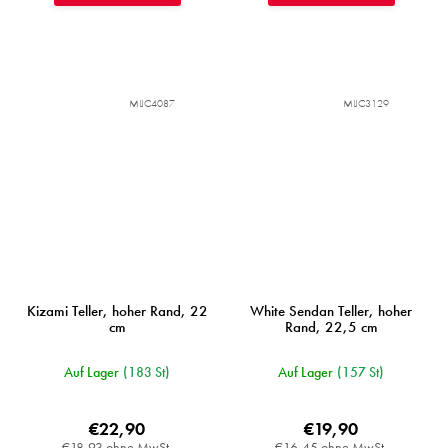
MIJC4087
MIJC3129
Kizami Teller, hoher Rand, 22
White Sendan Teller, hoher
cm
Rand, 22,5 cm
Auf Lager
(183 St)
Auf Lager
(157 St)
€22,90
€19,90
€18,93 ohne MwSt.
€16,45 ohne MwSt.