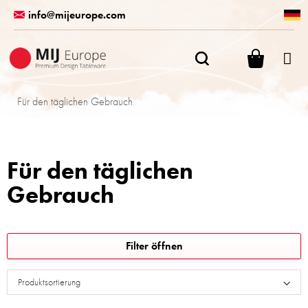
Zum
info@mijeurope.com
Inhalt
springen
WARENK
Für den täglichen Gebrauch
Für den täglichen
Gebrauch
L
Filter öffnen
i
s
Produktsortierung
t
e