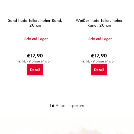
Sand Fade Teller, hoher Rand,
Weißer Fade Teller, hoher
20 cm
Rand, 20 cm
Nicht auf Lager
Nicht auf Lager
€17,90
€17,90
€14,79 ohne MwSt.
€14,79 ohne MwSt.
Detail
Detail
16
Artikel insgesamt
S
t
e
F
u
u
e
ß