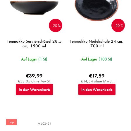
r
o
d
u
–20 %
–20 %
k
t
e
Tenmokku Servierschüssel 28,5
Tenmokku Nudelschale 24 cm,
cm, 1500 ml
700 ml
Auf Lager
(1 St)
Auf Lager
(103 St)
€39,99
€17,59
€33,05 ohne MwSt.
€14,54 ohne MwSt.
In den Warenkorb
In den Warenkorb
Top
MIJC2451