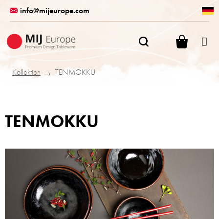
Zum
info@mijeurope.com
Inhalt
springen
WARENK
Kollektion
TENMOKKU
TENMOKKU