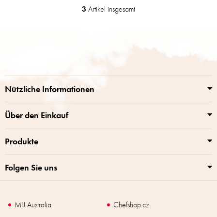
3
Artikel insgesamt
S
t
e
F
u
u
e
ß
r
z
e
e
l
i
e
Nützliche Informationen
m
l
e
e
n
Über den Einkauf
t
e
Produkte
d
e
r
Folgen Sie uns
L
i
s
t
MIJ Australia
Chefshop.cz
e