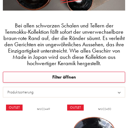
Bei allen schwarzen Schalen und Tellern der
Tenmokku-Kollektion fällt sofort der unverwechselbare
braun-rote Rand auf, der die Ränder säumt. Es verleiht
den Gerichten ein ungewöhnliches Aussehen, das ihre
Einzigartigkeit unterstreicht. Wie alles Geschirr von
Made in Japan wird auch diese Kollektion aus
hochwertiger Keramik hergestellt.
L
Filter öffnen
i
s
Produktsortierung
t
e
d
OUTLET
OUTLET
MIJC2449
MIJC2450
e
r
P