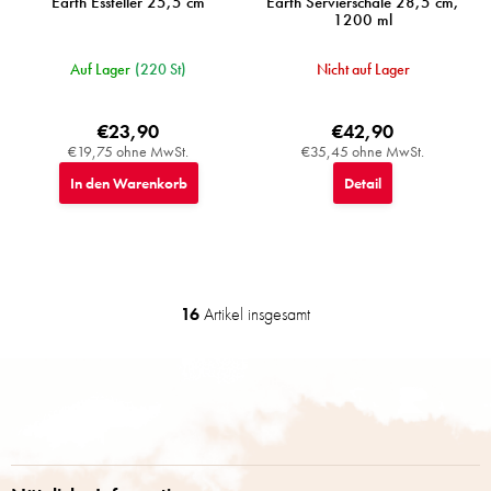
Earth Essteller 25,5 cm
Earth Servierschale 28,5 cm,
1200 ml
Auf Lager
(220 St)
Nicht auf Lager
€23,90
€42,90
€19,75 ohne MwSt.
€35,45 ohne MwSt.
In den Warenkorb
Detail
16
Artikel insgesamt
S
t
e
F
u
u
e
ß
r
z
e
e
l
i
e