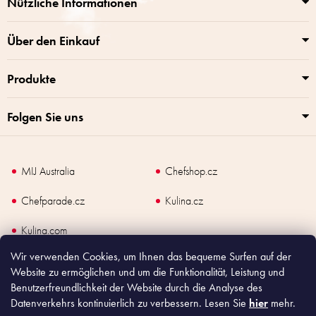
Nützliche Informationen
m
l
e
e
n
Über den Einkauf
t
e
Produkte
d
e
r
Folgen Sie uns
L
i
s
t
MIJ Australia
Chefshop.cz
e
Chefparade.cz
Kulina.cz
Kulina.com
Wir verwenden Cookies, um Ihnen das bequeme Surfen auf der
Website zu ermöglichen und um die Funktionalität, Leistung und
Benutzerfreundlichkeit der Website durch die Analyse des
Datenverkehrs kontinuierlich zu verbessern. Lesen Sie
hier
mehr.
Copyright
2026
Made In Japan Europe. Alle Rechte vorbehalten.