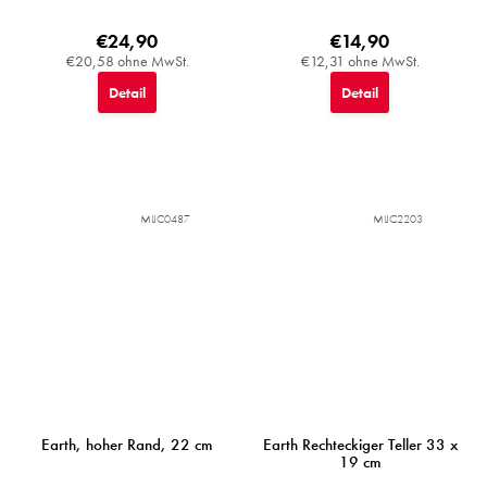
€24,90
€14,90
€20,58 ohne MwSt.
€12,31 ohne MwSt.
Detail
Detail
MIJC0487
MIJC2203
Earth, hoher Rand, 22 cm
Earth Rechteckiger Teller 33 x
19 cm