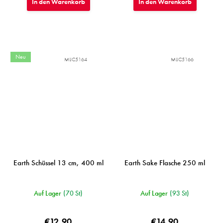
In den Warenkorb
In den Warenkorb
Neu
MIJC5164
MIJC5166
Earth Schüssel 13 cm, 400 ml
Earth Sake Flasche 250 ml
Auf Lager
(70 St)
Auf Lager
(93 St)
€12,90
€14,90