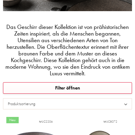
Das Geschirr dieser Kollektion ist von prähistorischen
Zeiten inspiriert, als die Menschen begannen,
Utensilien aus verschiedenen Arten von Ton
herzustellen. Die Oberflächentextur erinnert mit ihrer
braunen Farbe und dem Muster an dieses
Kochgeschirr. Diese Kollektion gehört auch in die
moderne Wohnung, wo sie den Eindruck von antikem
Luxus vermittelt.
L
Filter öffnen
i
s
Produktsortierung
t
e
d
Neu
MIJC2206
MIJC8072
e
r