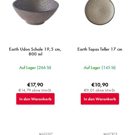
P
r
o
d
u
k
t
e
Earth Udon Schale 19,5 cm,
Earth Tapas Teller 17 cm
800 ml
Auf Lager
(266 St)
Auf Lager
(145 St)
€17,90
€10,90
€14,79 ohne MwSt.
€9,01 ohne MwSt.
In den Warenkorb
In den Warenkorb
MIJC2207
MIJC7875