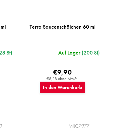
 ml
Terra Saucenschälchen 60 ml
28 St)
Auf Lager
(200 St)
€9,90
€8,18 ohne MwSt.
In den Warenkorb
9
MIJC7977