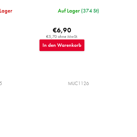
 Lager
Auf Lager
(374 St)
€6,90
€5,70 ohne MwSt.
In den Warenkorb
5
MIJC1126