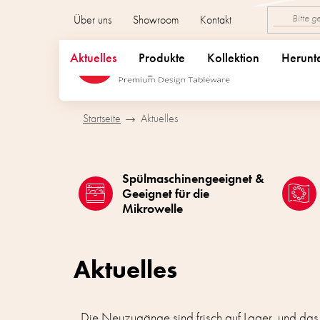
Zum
Über uns
Showroom
Kontakt
Inhalt
springen
Aktuelles
Produkte
Kollektion
Herunt
Startseite
Aktuelles
Spülmaschinengeeignet &
Geeignet für die
Mikrowelle
Aktuelles
Die Neuzugänge sind frisch auf Lager, und das