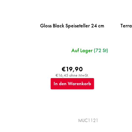
Gloss Black Speiseteller 24 cm
Terra
Auf Lager
(72 St)
€19,90
€16,45 ohne MwSt.
In den Warenkorb
MIJC1121