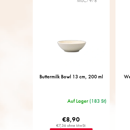
k
MIJC7978
t
s
o
r
t
i
e
r
u
n
g
Buttermilk Bowl 13 cm, 200 ml
We
Auf Lager
(183 St)
€8,90
€7,36 ohne MwSt.