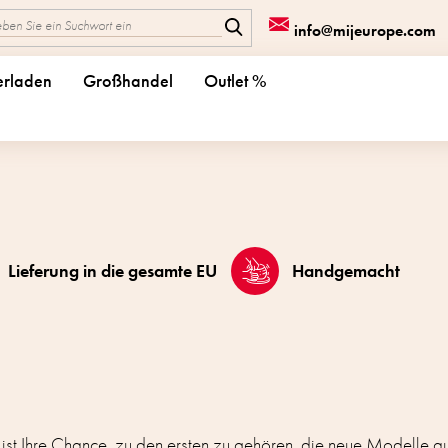
info@mijeurope.com
erladen
Großhandel
Outlet %
Lieferung in die gesamte EU
Handgemacht
 ist Ihre Chance, zu den ersten zu gehören, die neue Modelle 