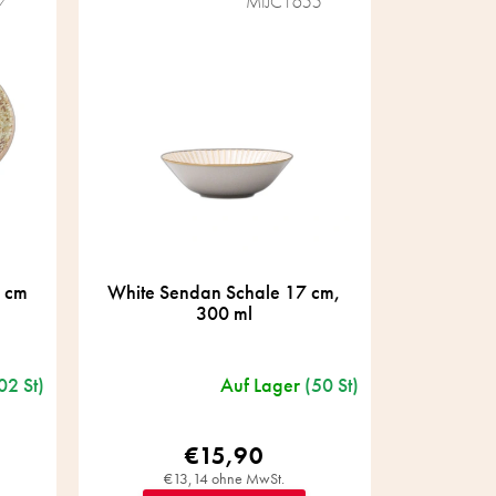
7
MIJC1655
4 cm
White Sendan Schale 17 cm,
300 ml
02 St)
Auf Lager
(50 St)
€15,90
€13,14 ohne MwSt.