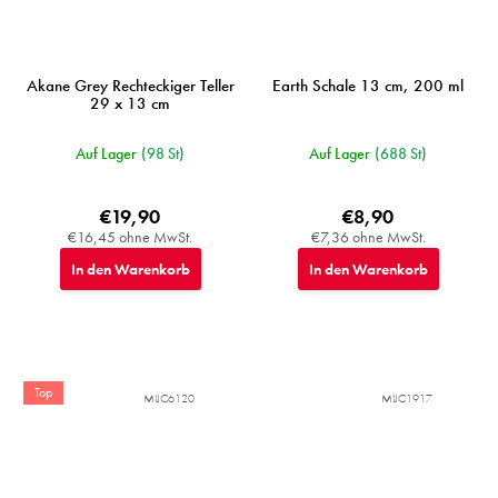
Akane Grey Rechteckiger Teller
Earth Schale 13 cm, 200 ml
29 x 13 cm
Auf Lager
(98 St)
Auf Lager
(688 St)
€19,90
€8,90
€16,45 ohne MwSt.
€7,36 ohne MwSt.
In den Warenkorb
In den Warenkorb
Top
MIJC6120
MIJC1917