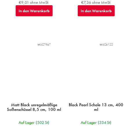
€9,01 ohne MwSt.
€7,36 ohne MwSt.
In den Warenkorb
In den Warenkorb
MIJC7967
MIJC6122
Matt Black unregelmäßige
Black Pearl Schale 13 cm, 400
Soßenschüssel 8,5 cm, 100 ml
ml
Auf Lager
(502 St)
Auf Lager
(334 St)