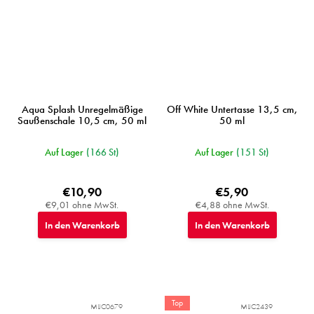
Aqua Splash Unregelmäßige
Off White Untertasse 13,5 cm,
Saußenschale 10,5 cm, 50 ml
50 ml
Auf Lager
(166 St)
Auf Lager
(151 St)
€10,90
€5,90
€9,01 ohne MwSt.
€4,88 ohne MwSt.
In den Warenkorb
In den Warenkorb
Top
MIJC0679
MIJC2439