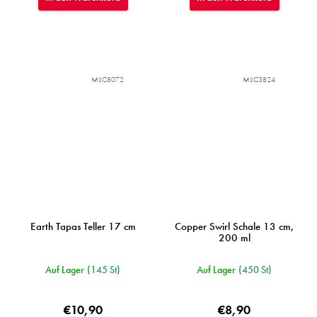
MIJC8072
MIJC3824
Earth Tapas Teller 17 cm
Copper Swirl Schale 13 cm,
200 ml
Auf Lager
(145 St)
Auf Lager
(450 St)
€10,90
€8,90