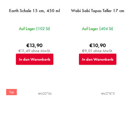
Earth Schale 15 cm, 450 ml
Wabi Sabi Tapas Teller 17 cm
Auf Lager
(102 St)
Auf Lager
(404 St)
€13,90
€10,90
€11,49 ohne MwSt.
€9,01 ohne MwSt.
In den Warenkorb
In den Warenkorb
Top
MIJC0706
MIJC7875