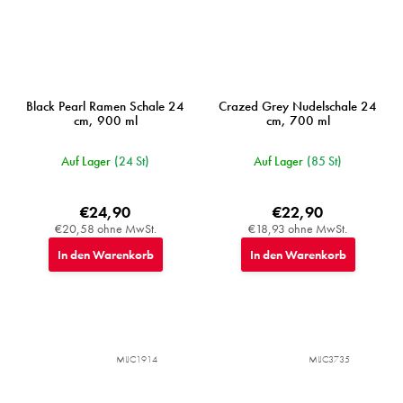
Black Pearl Ramen Schale 24
Crazed Grey Nudelschale 24
cm, 900 ml
cm, 700 ml
Auf Lager
(24 St)
Auf Lager
(85 St)
€24,90
€22,90
€20,58 ohne MwSt.
€18,93 ohne MwSt.
In den Warenkorb
In den Warenkorb
MIJC1914
MIJC3735