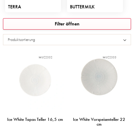
TERRA
BUTTERMILK
L
Filter öffnen
i
s
Produktsortierung
t
e
d
MIJC2332
MIJC2333
e
r
P
r
o
d
u
k
t
e
Ice White Tapas Teller 16,5 cm
Ice White Vorspeisenteller 22
cm