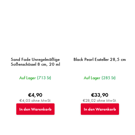
Sand Fade Unregelmäßige
Black Pearl Essteller 28,5 cm
Soßenschüssel 8 cm, 20 ml
Auf Lager
(713 St)
Auf Lager
(285 St)
€4,90
€33,90
€4,05 ohne MwSt.
€28,02 ohne MwSt.
In den Warenkorb
In den Warenkorb