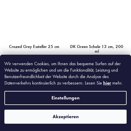
Crazed Grey Essteller 25 cm
DK Green Schale 13 cm, 200
ml
Wir verwenden Cookies, um Ihnen das bequeme Surfen auf der
Auf Lager
(314 St)
Auf Lager
(325 St)
Website zu ermöglichen und um die Funktionalität, Leistung und
Benutzerfreundlichkeit der Website durch die Analyse des
€23,90
€8,90
Datenverkehrs kontinuierlich zu verbessern. Lesen Sie
hier
mehr.
€19,75 ohne MwSt.
€7,36 ohne MwSt.
In den Warenkorb
In den Warenkorb
Einstellungen
Akzeptieren
MIJC1242
MIJC8070