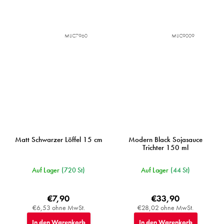
MIJC7960
MIJC9009
Matt Schwarzer Löffel 15 cm
Modern Black Sojasauce
Trichter 150 ml
Auf Lager
(720 St)
Auf Lager
(44 St)
€7,90
€33,90
€6,53 ohne MwSt.
€28,02 ohne MwSt.
In den Warenkorb
In den Warenkorb