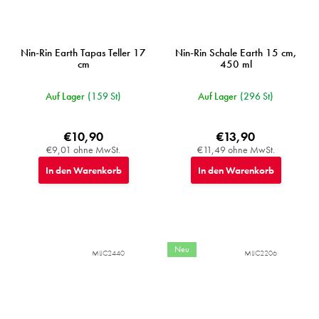
Nin-Rin Earth Tapas Teller 17
Nin-Rin Schale Earth 15 cm,
cm
450 ml
Auf Lager
(159 St)
Auf Lager
(296 St)
€10,90
€13,90
€9,01 ohne MwSt.
€11,49 ohne MwSt.
In den Warenkorb
In den Warenkorb
Neu
MIJC2440
MIJC2206