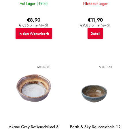
Auf Lager
(49 St)
Nicht auf Lager
€8,90
€11,90
€7,36 ohne MwSt.
€9,83 ohne MwSt.
In den Warenkorb
Detail
MIJC0707
MIJC1163
Akane Grey Soßenschüssel 8
Earth & Sky Saucenschale 12