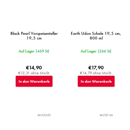
Black Pearl Vorspeisenteller
Earth Udon Schale 19,5 cm,
19,5 cm
800 ml
Auf Lager
(469 St)
Auf Lager
(266 St)
€14,90
€17,90
€12,31 ohne MwSt.
€14,79 ohne MwSt.
In den Warenkorb
In den Warenkorb
MIJC5430
MIJC8166