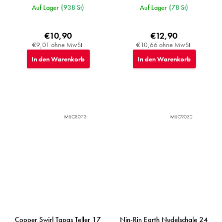
Auf Lager
(938 St)
Auf Lager
(78 St)
€10,90
€12,90
€9,01 ohne MwSt.
€10,66 ohne MwSt.
In den Warenkorb
In den Warenkorb
MIJC8073
MIJC9032
Copper Swirl Tapas Teller 17
Nin-Rin Earth Nudelschale 24