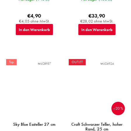
€4,90
€33,90
€4,05 ohne MwSt.
€28,02 ohne MwSt.
In den Warenkorb
In den Warenkorb
Top
OUTLET
MIJC8957
MIJC6924
–20 %
Sky Blue Essteller 27 cm
Craft Schwarzer Teller, hoher
Rand, 25 cm