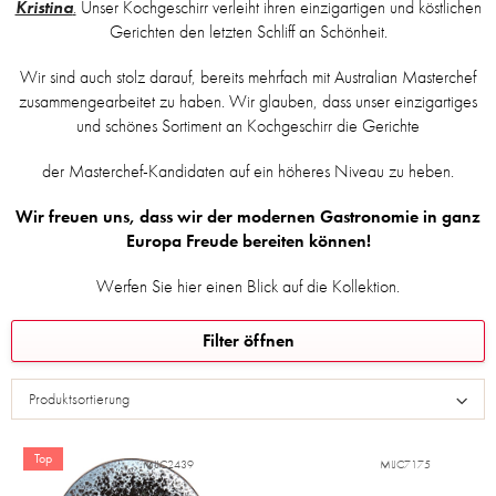
Kristina
.
Unser Kochgeschirr verleiht ihren einzigartigen und köstlichen
Gerichten den letzten Schliff an Schönheit.
Wir sind auch stolz darauf, bereits mehrfach mit Australian Masterchef
zusammengearbeitet zu haben. Wir glauben, dass unser einzigartiges
und schönes Sortiment an Kochgeschirr die Gerichte
der Masterchef-Kandidaten auf ein höheres Niveau zu heben.
Wir freuen uns, dass wir der modernen Gastronomie in ganz
Europa Freude bereiten können!
Werfen Sie hier einen Blick auf die Kollektion.
L
Filter öffnen
i
s
Produktsortierung
t
e
d
Top
MIJC2439
MIJC7175
e