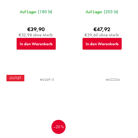
Auf Lager
(180 St)
Auf Lager
(203 St)
€39,90
€47,92
€32,98 ohne MwSt.
€39,60 ohne MwSt.
In den Warenkorb
In den Warenkorb
OUTLET
MIJC6915
MIJC2204
–20 %