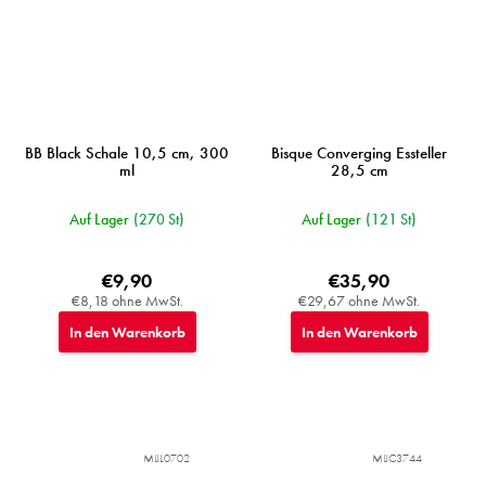
BB Black Schale 10,5 cm, 300
Bisque Converging Essteller
ml
28,5 cm
Auf Lager
(270 St)
Auf Lager
(121 St)
€9,90
€35,90
€8,18 ohne MwSt.
€29,67 ohne MwSt.
In den Warenkorb
In den Warenkorb
MIJL0702
MIJC3744