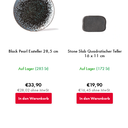
r
P
r
o
d
u
k
t
e
Black Pearl Essteller 28,5 cm
Stone Slab Quadratischer Teller
16 x 11 cm
Auf Lager
(285 St)
Auf Lager
(172 St)
€33,90
€19,90
€28,02 ohne MwSt.
€16,45 ohne MwSt.
In den Warenkorb
In den Warenkorb