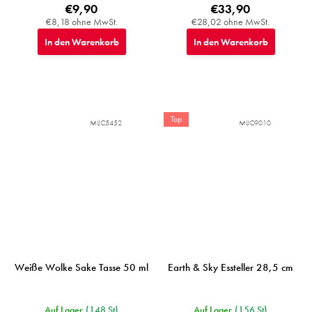
€9,90
€33,90
€8,18 ohne MwSt.
€28,02 ohne MwSt.
In den Warenkorb
In den Warenkorb
Top
MIJC5452
MIJC9010
Weiße Wolke Sake Tasse 50 ml
Earth & Sky Essteller 28,5 cm
Auf Lager
(148 St)
Auf Lager
(156 St)