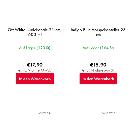
Off White Nudelschale 21 cm,
Indigo Blue Vorspeisenteller 23
600 ml
cm
Auf Lager
(123 St)
Auf Lager
(164 St)
€17,90
€15,90
€14,79 ohne MwSt.
€13,14 ohne MwSt.
In den Warenkorb
In den Warenkorb
MIJC1396
MIJC3712