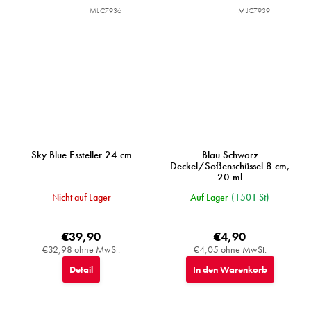
MIJC7936
MIJC7939
Sky Blue Essteller 24 cm
Blau Schwarz
Deckel/Soßenschüssel 8 cm,
20 ml
Nicht auf Lager
Auf Lager
(1501 St)
€39,90
€4,90
€32,98 ohne MwSt.
€4,05 ohne MwSt.
Detail
In den Warenkorb