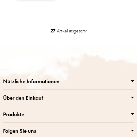
27
Artikel insgesamt
S
t
e
F
u
u
e
ß
r
z
e
e
l
i
e
Nützliche Informationen
m
l
e
e
n
Über den Einkauf
t
e
Produkte
d
e
r
Folgen Sie uns
L