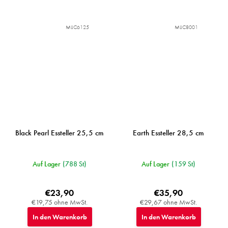
MIJC6125
MIJC8001
Black Pearl Essteller 25,5 cm
Earth Essteller 28,5 cm
Auf Lager
(788 St)
Auf Lager
(159 St)
€23,90
€35,90
€19,75 ohne MwSt.
€29,67 ohne MwSt.
In den Warenkorb
In den Warenkorb