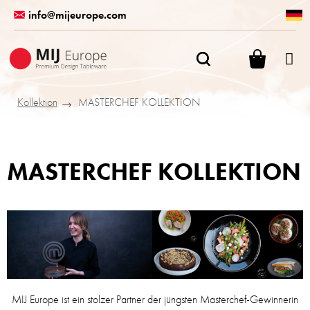
Zum
info@mijeurope.com
Inhalt
springen
WARENK
Kollektion
MASTERCHEF KOLLEKTION
MASTERCHEF KOLLEKTION
MIJ Europe ist ein stolzer Partner der jüngsten Masterchef-Gewinnerin