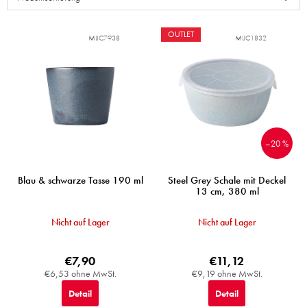
t
e
d
OUTLET
MIJC7938
MIJC1832
e
r
P
r
o
d
u
–20 %
k
t
e
Blau & schwarze Tasse 190 ml
Steel Grey Schale mit Deckel
13 cm, 380 ml
Nicht auf Lager
Nicht auf Lager
€7,90
€11,12
€6,53 ohne MwSt.
€9,19 ohne MwSt.
Detail
Detail