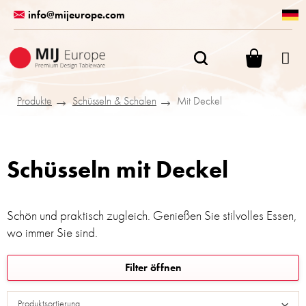
Zum
info@mijeurope.com
Inhalt
springen
WARENK
Produkte
Schüsseln & Schalen
Mit Deckel
Schüsseln mit Deckel
Schön und praktisch zugleich. Genießen Sie stilvolles Essen,
wo immer Sie sind.
L
Filter öffnen
i
s
Produktsortierung