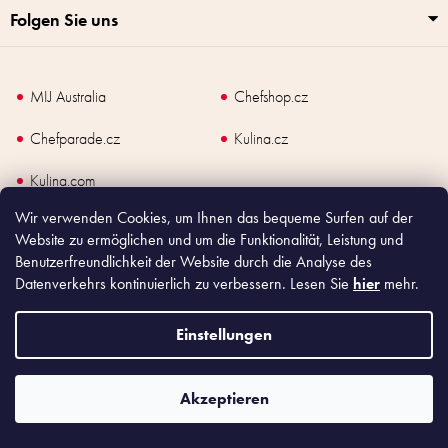
r
Folgen Sie uns
L
i
s
t
MIJ Australia
Chefshop.cz
e
Chefparade.cz
Kulina.cz
Kulina.com
Wir verwenden Cookies, um Ihnen das bequeme Surfen auf der
Website zu ermöglichen und um die Funktionalität, Leistung und
Benutzerfreundlichkeit der Website durch die Analyse des
Datenverkehrs kontinuierlich zu verbessern. Lesen Sie
hier
mehr.
Copyright
2026
Made In Japan Europe. Alle Rechte vorbehalten.
Nach dem Gesetz über Verkaufsunterlagen ist der Verkäufer verpflichtet, dem
Käufer eine Quittung auszustellen. Gleichzeitig ist er verpflichtet, die
Einstellungen
eingegangenen Umsätze online bei der Steuerverwaltung zu registrieren; im Falle
eines technischen Defekts spätestens innerhalb von 48 Stunden.
Akzeptieren
Shoptet
|
mime digital