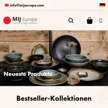
Zum
info@mijeurope.com
Inhalt
springen
WARENK
Neueste Produkte
Bestseller-Kollektionen