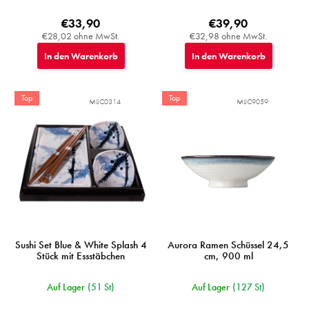
€33,90
€39,90
€28,02 ohne MwSt.
€32,98 ohne MwSt.
In den Warenkorb
In den Warenkorb
Top
Top
MIJC0314
MIJC9059
Sushi Set Blue & White Splash 4
Aurora Ramen Schüssel 24,5
Stück mit Essstäbchen
cm, 900 ml
Auf Lager
(51 St)
Auf Lager
(127 St)