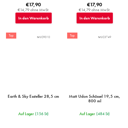
€17,90
€17,90
€14,79 ohne MwSt.
€14,79 ohne MwSt.
In den Warenkorb
In den Warenkorb
Top
Top
MIJC9010
MIJC3749
Earth & Sky Essteller 28,5 cm
Matt Udon Schüssel 19,5 cm,
800 ml
Auf Lager
(156 St)
Auf Lager
(484 St)