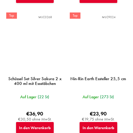
Top
Top
MIJC3268
MIJC9024
Schüssel Set Silver Sakura 2 x
Nin-Rin Earth Essteller 25,5 cm
400 ml mit Essstäbchen
Auf Lager
(22 St)
Auf Lager
(273 St)
€36,90
€23,90
€30,50 ohne MwSt.
€19,75 ohne MwSt.
In den Warenkorb
In den Warenkorb