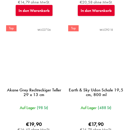
€14,79 ohne MwSt.
€20,58 ohne MwSt.
In den Warenkorb
In den Warenkorb
Top
Top
MIJC0706
MIJC9018
Akane Grey Rechteckiger Teller
Earth & Sky Udon Schale 19,5
29 x 13 cm
cm, 800 ml
Auf Lager
(98 St)
Auf Lager
(488 St)
€19,90
€17,90
€16,45 ohne MwSt.
€14,79 ohne MwSt.