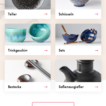
Teller
Schüsseln
Trinkgeschirr
Sets
Bestecke
Soßenausgießer