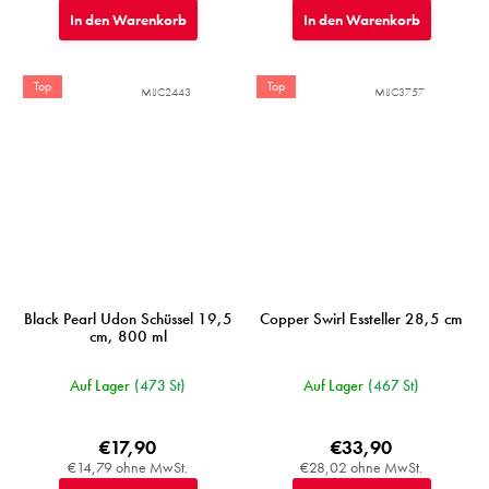
In den Warenkorb
In den Warenkorb
Top
Top
MIJC2443
MIJC3757
Black Pearl Udon Schüssel 19,5
Copper Swirl Essteller 28,5 cm
cm, 800 ml
Auf Lager
(473 St)
Auf Lager
(467 St)
€17,90
€33,90
€14,79 ohne MwSt.
€28,02 ohne MwSt.