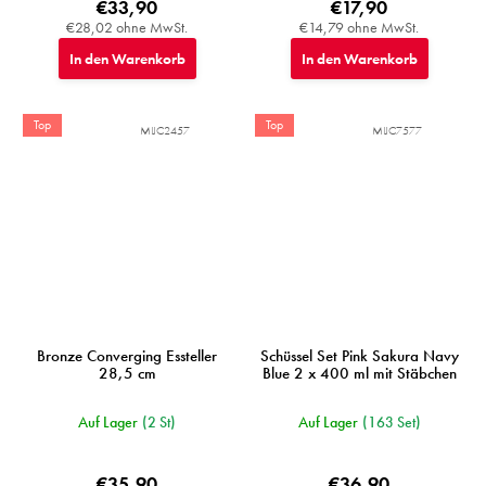
€33,90
€17,90
€28,02 ohne MwSt.
€14,79 ohne MwSt.
In den Warenkorb
In den Warenkorb
Top
Top
MIJC2457
MIJC7577
Bronze Converging Essteller
Schüssel Set Pink Sakura Navy
28,5 cm
Blue 2 x 400 ml mit Stäbchen
Auf Lager
(2 St)
Auf Lager
(163 Set)
€35,90
€36,90