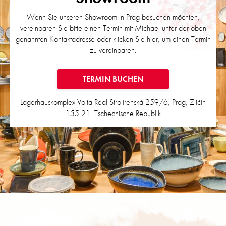
Wenn Sie unseren Showroom in Prag besuchen möchten,
vereinbaren Sie bitte einen Termin
mit Michael unter der oben
genannten Kontaktadresse oder klicken Sie hier, um einen Termin
zu vereinbaren.
TERMIN BUCHEN
Lagerhauskomplex Volta Real
Strojírenská 259/6, Prag, Zličín
155 21, Tschechische Republik
F
u
ß