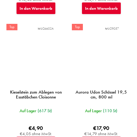
In den Warenkorb
In den Warenkorb
Top
Top
MIJC6602A
MIJC9057
Kieselstein zum Ablegen von
Aurora Udon Schüssel 19,5
Essstäbchen Cloisonne
cm, 800 ml
Auf Lager
(617 St)
Auf Lager
(110 St)
€4,90
€17,90
€4,05 ohne MwSt.
€14,79 ohne MwSt.