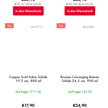
€29,67 ohne MwSt.
€30,50 ohne MwSt.
In den Warenkorb
In den Warenkorb
Top
Top
MIJC3772
MIJC0288
Copper Swirl Udon Schale
Bronze Converging Ramen
19,5 cm, 800 ml
Schale 24,5 cm, 900 ml
Auf Lager
(711 St)
Auf Lager
(52 St)
€17,90
€24,90