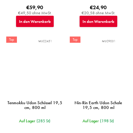
€59,90
€24,90
€49,50 ohne MwSt.
€20,58 ohne MwSt.
In den Warenkorb
In den Warenkorb
Top
Top
MIJC2451
MIJC9031
Tenmokku Udon Schüssel 19,5
Nin-Rin Earth Udon Schale
cm, 800 ml
19,5 cm, 800 ml
Auf Lager
(285 St)
Auf Lager
(198 St)