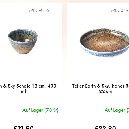
MIJC9016
MIJC049
h & Sky Schale 13 cm, 400
Teller Earth & Sky, hoher 
ml
22 cm
Auf Lager
(78 St)
Auf Lager
(
€12,90
€22,90