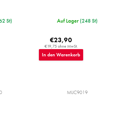
62 St)
Auf Lager
(248 St)
€23,90
€19,75 ohne MwSt.
In den Warenkorb
0
MIJC9019