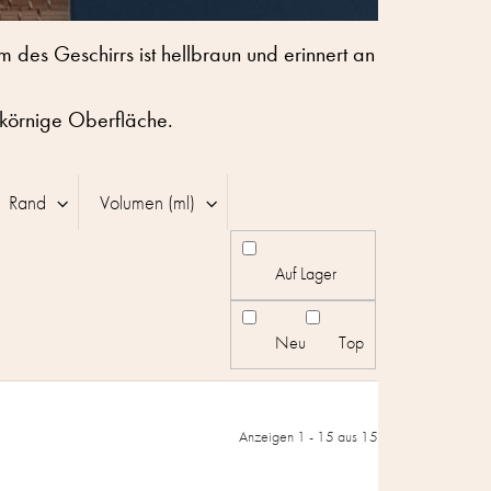
m des Geschirrs ist hellbraun und erinnert an
nkörnige Oberfläche.
Rand
Volumen (ml)
Auf Lager
Neu
Top
Anzeigen 1 -
15
aus 15