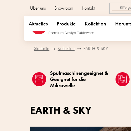
Zum
Über uns
Showroom
Kontakt
Inhalt
springen
Aktuelles
Produkte
Kollektion
Herunt
Startseite
Kollektion
EARTH & SKY
Spülmaschinengeeignet &
Geeignet für die
Mikrowelle
EARTH & SKY