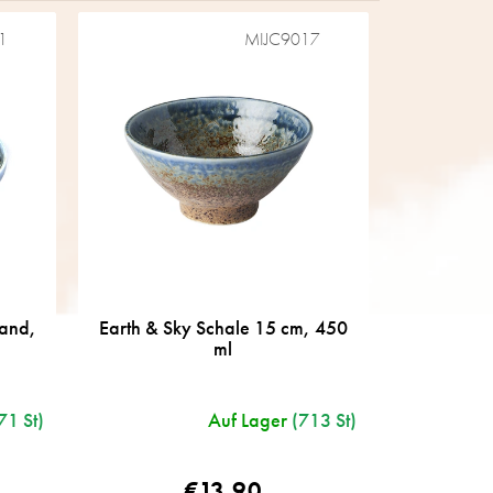
1
MIJC9017
Rand,
Earth & Sky Schale 15 cm, 450
ml
71 St)
Auf Lager
(713 St)
€13,90