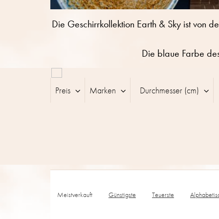
Die Geschirrkollektion Earth & Sky ist von d
Die blaue Farbe des
L
i
Preis
Marken
Durchmesser (cm)
s
t
e
d
e
r
P
r
o
P
d
r
Meistverkauft
Günstigste
Teuerste
Alphabetis
u
o
k
d