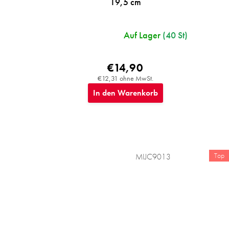
19,5 cm
Auf Lager
(40 St)
€14,90
€12,31 ohne MwSt.
In den Warenkorb
Top
MIJC9013