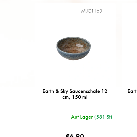
t
u
e
k
MIJC1163
t
s
o
r
t
i
e
r
u
n
g
Earth & Sky Saucenschale 12
Eart
cm, 150 ml
Auf Lager
(581 St)
€6,90