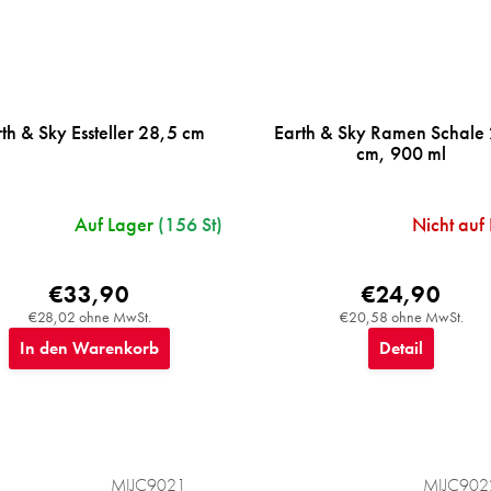
th & Sky Essteller 28,5 cm
Earth & Sky Ramen Schale
cm, 900 ml
Auf Lager
(156 St)
Nicht auf
€33,90
€24,90
€28,02 ohne MwSt.
€20,58 ohne MwSt.
In den Warenkorb
Detail
MIJC9021
MIJC902