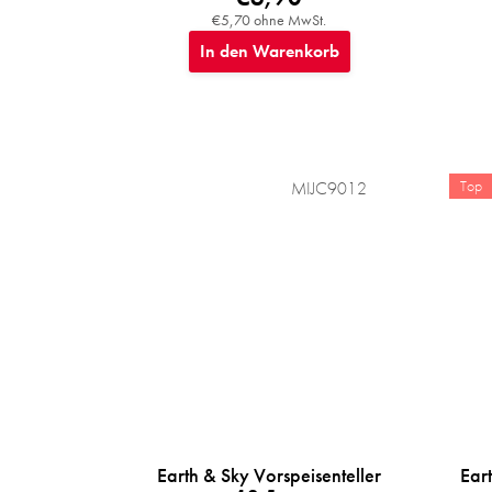
€5,70 ohne MwSt.
In den Warenkorb
Top
MIJC9012
Earth & Sky Vorspeisenteller
Ear