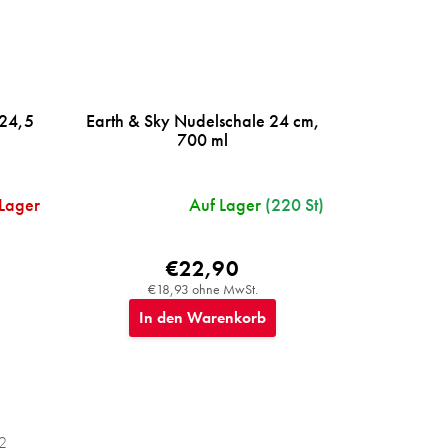
 24,5
Earth & Sky Nudelschale 24 cm,
700 ml
 Lager
Auf Lager
(220 St)
€22,90
€18,93 ohne MwSt.
In den Warenkorb
2