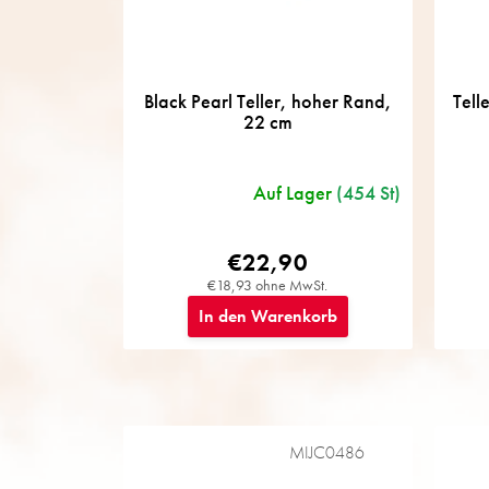
r
u
n
g
Black Pearl Teller, hoher Rand,
Tell
22 cm
Auf Lager
(454 St)
€22,90
€18,93 ohne MwSt.
In den Warenkorb
MIJC0486