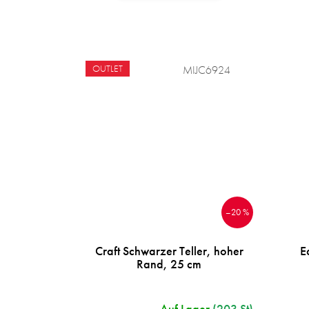
OUTLET
MIJC6924
–20 %
Craft Schwarzer Teller, hoher
E
Rand, 25 cm
Auf Lager
(203 St)