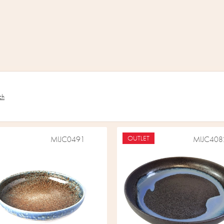
ch
OUTLET
MIJC0491
MIJC408