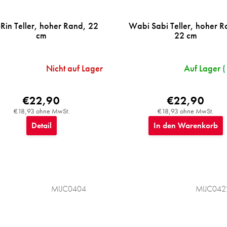
Rin Teller, hoher Rand, 22
Wabi Sabi Teller, hoher R
cm
22 cm
Nicht auf Lager
Auf Lager
(
€22,90
€22,90
€18,93 ohne MwSt.
€18,93 ohne MwSt.
Detail
In den Warenkorb
MIJC0404
MIJC042