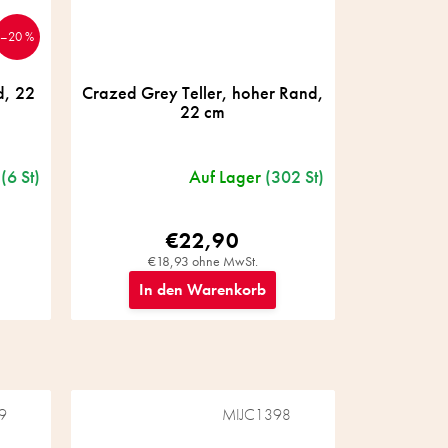
–20 %
d, 22
Crazed Grey Teller, hoher Rand,
22 cm
(6 St)
Auf Lager
(302 St)
€22,90
€18,93 ohne MwSt.
In den Warenkorb
9
MIJC1398