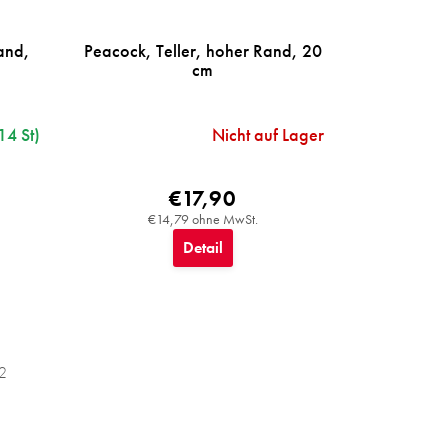
and,
Peacock, Teller, hoher Rand, 20
cm
14 St)
Nicht auf Lager
€17,90
€14,79 ohne MwSt.
Detail
2