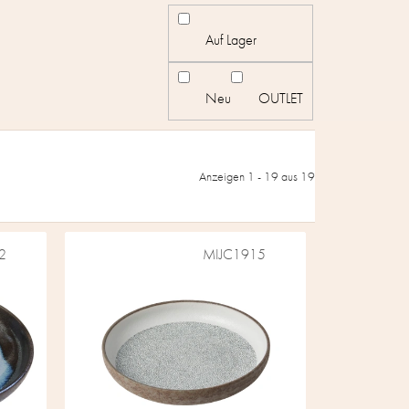
Auf Lager
Neu
OUTLET
Anzeigen 1 -
19
aus 19
2
MIJC1915