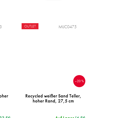
OUTLET
3
MIJC0475
–20 %
hoher
Recycled weißer Sand Teller,
hoher Rand, 27,5 cm
33 St)
Auf Lager
(6 St)