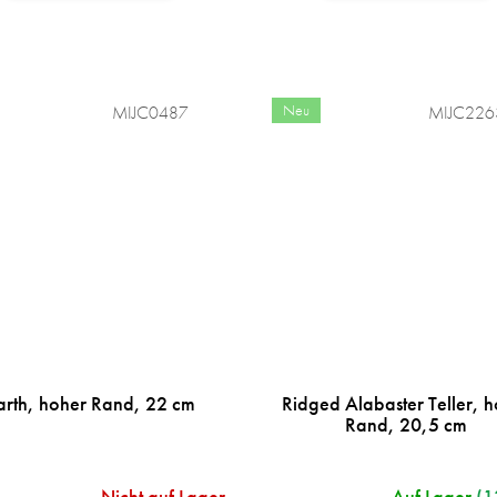
Neu
MIJC0487
MIJC226
arth, hoher Rand, 22 cm
Ridged Alabaster Teller, 
Rand, 20,5 cm
Nicht auf Lager
Auf Lager
(1