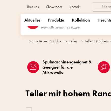
Zum
Über uns
Showroom
Kontakt
Inhalt
springen
Aktuelles
Produkte
Kollektion
Herunt
Startseite
Produkte
Teller
Teller mit hohem 
Spülmaschinengeeignet &
Geeignet für die
Mikrowelle
Teller mit hohem Ran
L