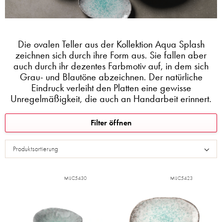
Die ovalen Teller aus der Kollektion Aqua Splash
zeichnen sich durch ihre Form aus. Sie fallen aber
auch durch ihr dezentes Farbmotiv auf, in dem sich
Grau- und Blautöne abzeichnen. Der natürliche
Eindruck verleiht den Platten eine gewisse
Unregelmäßigkeit, die auch an Handarbeit erinnert.
L
Filter öffnen
i
s
Produktsortierung
t
e
d
MIJC5430
MIJC5423
e
r
P
r