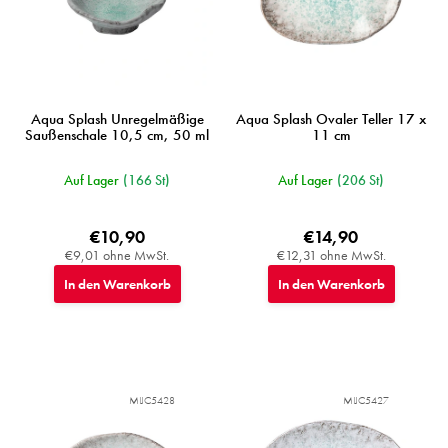
o
d
u
k
t
e
Aqua Splash Unregelmäßige
Aqua Splash Ovaler Teller 17 x
Saußenschale 10,5 cm, 50 ml
11 cm
Auf Lager
(166 St)
Auf Lager
(206 St)
€10,90
€14,90
€9,01 ohne MwSt.
€12,31 ohne MwSt.
In den Warenkorb
In den Warenkorb
MIJC5428
MIJC5427