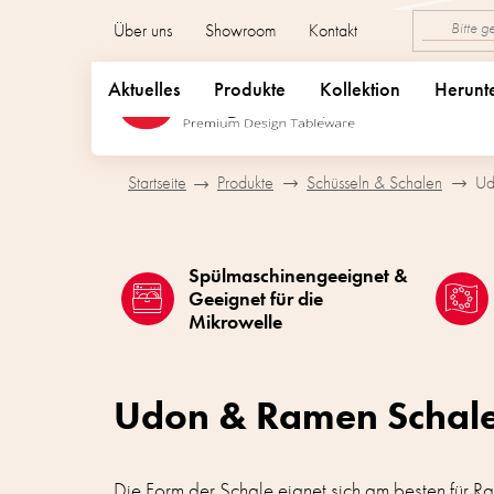
Zum
Über uns
Showroom
Kontakt
Inhalt
springen
Aktuelles
Produkte
Kollektion
Herunt
Startseite
Produkte
Schüsseln & Schalen
Ud
Spülmaschinengeeignet &
Geeignet für die
Mikrowelle
Udon & Ramen Schal
Die Form der Schale eignet sich am besten für R