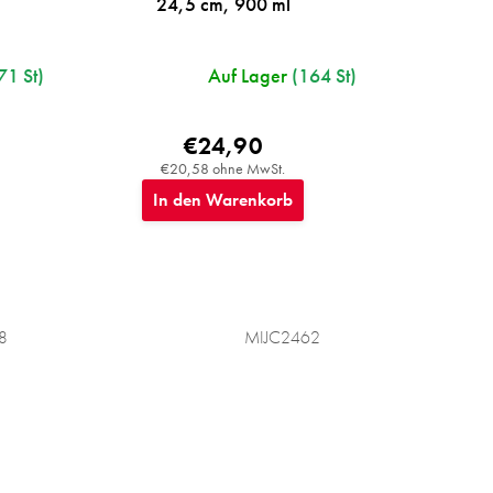
24,5 cm, 900 ml
71 St)
Auf Lager
(164 St)
€24,90
€20,58 ohne MwSt.
In den Warenkorb
8
MIJC2462