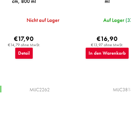
cm, 800 ml
ml
Nicht auf Lager
Auf Lager
(3
€17,90
€16,90
€14,79 ohne MwSt.
€13,97 ohne MwSt.
Detail
In den Warenkorb
MIJC2262
MIJC381