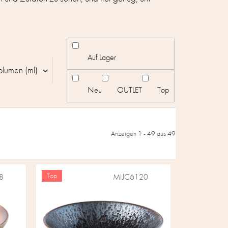
Auf Lager
olumen (ml)
Neu
OUTLET
Top
Anzeigen 1 -
49
aus 49
Top
8
MIJC6120