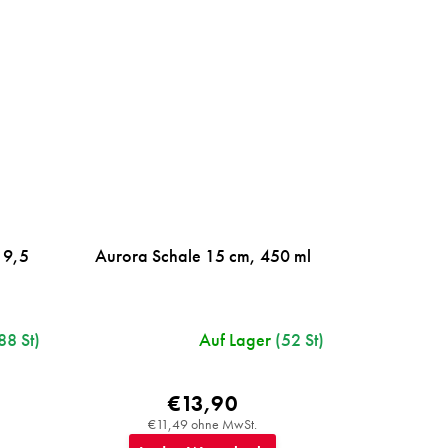
19,5
Aurora Schale 15 cm, 450 ml
88 St)
Auf Lager
(52 St)
€13,90
€11,49 ohne MwSt.