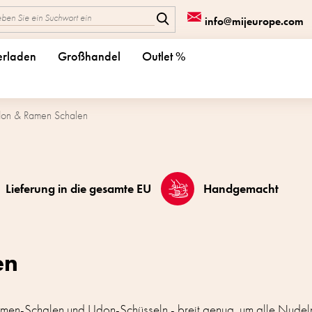
info@mijeurope.com
erladen
Großhandel
Outlet %
on & Ramen Schalen
Lieferung in die gesamte EU
Handgemacht
en
amen-Schalen und Udon-Schüsseln - breit genug, um alle Nudeln