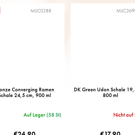
MIJC0288
MIJC369
ronze Converging Ramen
DK Green Udon Schale 19,
Schale 24,5 cm, 900 ml
800 ml
Auf Lager
(58 St)
Nicht auf
€24,90
€17,90