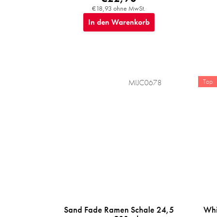
€18,93 ohne MwSt.
In den Warenkorb
Top
MIJC0678
Sand Fade Ramen Schale 24,5
Whi