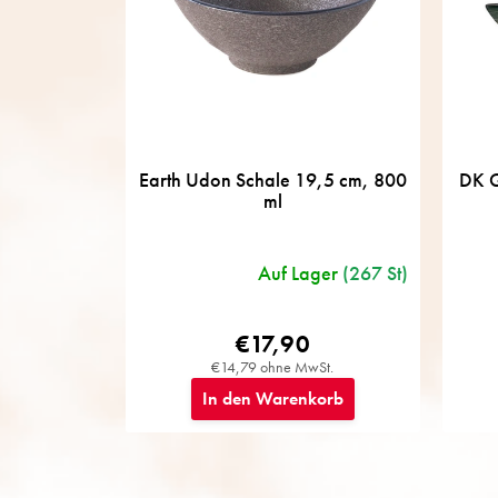
t
i
e
r
u
n
g
Earth Udon Schale 19,5 cm, 800
DK G
ml
Auf Lager
(267 St)
€17,90
€14,79 ohne MwSt.
In den Warenkorb