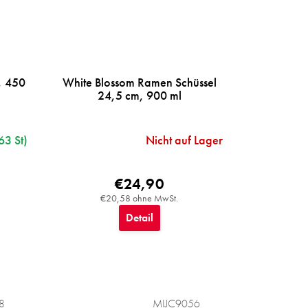
, 450
White Blossom Ramen Schüssel
24,5 cm, 900 ml
63 St)
Nicht auf Lager
€24,90
€20,58 ohne MwSt.
Detail
8
MIJC9056