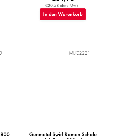
€20,58 ohne MwSt.
In den Warenkorb
3
MIJC2221
 800
Gunmetal Swirl Ramen Schale