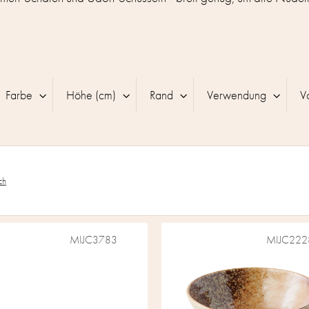
Farbe
Höhe (cm)
Rand
Verwendung
V
ch
MIJC3783
MIJC222