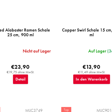
ed Alabaster Ramen Schale
Copper Swirl Schale 15 cm
25 cm, 900 ml
ml
Nicht auf Lager
Auf Lager
(3
€23,90
€13,90
€19,75 ohne MwSt.
€11,49 ohne MwSt.
Detail
In den Warenkorb
Top
MIJC3749
MIJC901