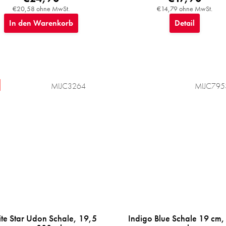
€20,58 ohne MwSt.
€14,79 ohne MwSt.
In den Warenkorb
Detail
MIJC3264
MIJC795
te Star Udon Schale, 19,5
Indigo Blue Schale 19 cm,