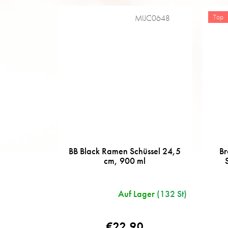
Top
MIJC0648
BB Black Ramen Schüssel 24,5
B
cm, 900 ml
Auf Lager
(132 St)
€22,90