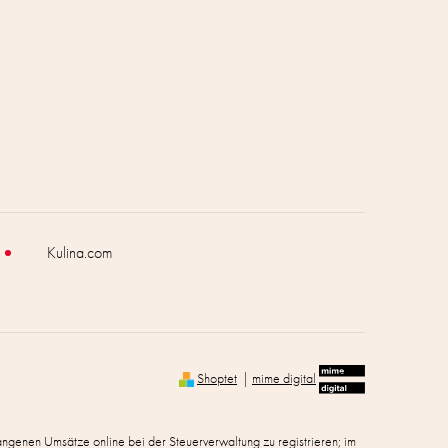
Kulina.com
Shoptet
|
mime digital
gangenen Umsätze online bei der Steuerverwaltung zu registrieren; im