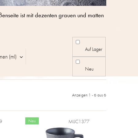
ußenseite ist mit dezenten grauen und matten
Auf Lager
men (ml)
Neu
Anzeigen 1 -
6
aus 6
Neu
9
MIJC1377