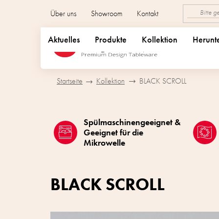
Zum
Über uns
Showroom
Kontakt
Inhalt
springen
Aktuelles
Produkte
Kollektion
Herunt
Startseite
Kollektion
BLACK SCROLL
Spülmaschinengeeignet &
Geeignet für die
Mikrowelle
BLACK SCROLL