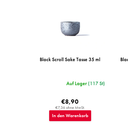
o
r
t
i
e
r
u
n
g
Black Scroll Sake Tasse 35 ml
Bla
Auf Lager
(117 St)
€8,90
€7,36 ohne MwSt.
In den Warenkorb