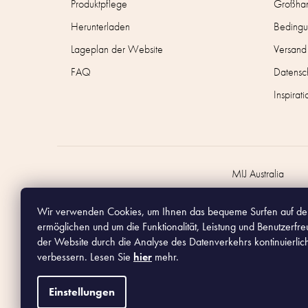
Produktpflege
Großha
Herunterladen
Bedingu
Lageplan der Website
Versand
FAQ
Datensch
Inspirati
MIJ Australia
Wir verwenden Cookies, um Ihnen das bequeme Surfen auf de
ermöglichen und um die Funktionalität, Leistung und Benutzerfre
der Website durch die Analyse des Datenverkehrs kontinuierlic
verbessern. Lesen Sie
hier
mehr.
Copyright
2026
Made In Japan Europe. Alle Rechte vorbehalten.
Einstellungen
Nach dem Gesetz über Verkaufsunterlagen ist der Verkäufer verpflichte