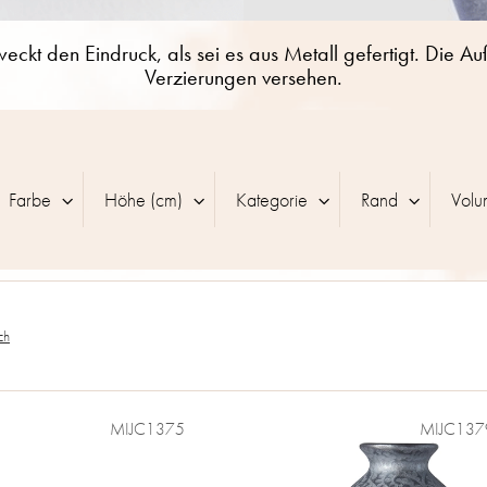
weckt den Eindruck, als sei es aus Metall gefertigt. Die A
Verzierungen versehen.
Farbe
Höhe (cm)
Kategorie
Rand
Volu
ch
MIJC1375
MIJC137