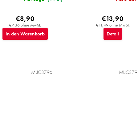
€8,90
€13,90
€7,36 ohne MwSt.
€11,49 ohne MwSt.
In den Warenkorb
Detail
MIJC3796
MIJC379