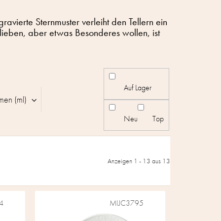
avierte Sternmuster verleiht den Tellern ein
lieben, aber etwas Besonderes wollen, ist
Auf Lager
men (ml)
Neu
Top
Anzeigen 1 -
13
aus 13
4
MIJC3795