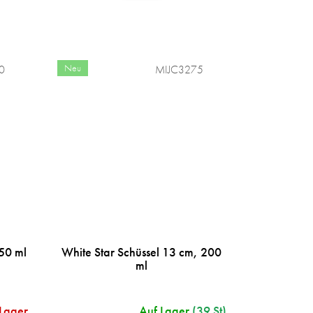
Neu
0
MIJC3275
50 ml
White Star Schüssel 13 cm, 200
ml
 Lager
Auf Lager
(39 St)