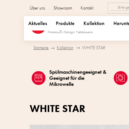
Zum
Über uns
Showroom
Kontakt
Inhalt
springen
Aktuelles
Produkte
Kollektion
Herunt
Startseite
Kollektion
WHITE STAR
Spülmaschinengeeignet &
Geeignet für die
Mikrowelle
WHITE STAR