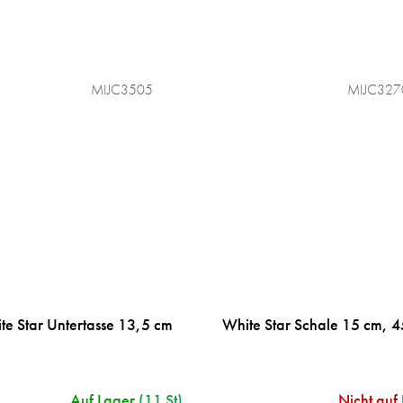
MIJC3505
MIJC327
te Star Untertasse 13,5 cm
White Star Schale 15 cm, 4
Auf Lager
(11 St)
Nicht auf