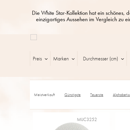
Die White Star-Kollektion hat ein schönes, 
einzigartiges Aussehen im Vergleich zu e
L
i
s
t
Preis
Marken
Durchmesser (cm)
e
d
e
r
P
P
r
r
Meistverkauft
Günstigste
Teuerste
Alphabetis
o
o
d
d
u
u
k
MIJC3252
k
t
t