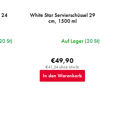
l 24
White Star Servierschüssel 29
cm, 1500 ml
20 St)
Auf Lager
(20 St)
€49,90
€41,24 ohne MwSt.
In den Warenkorb