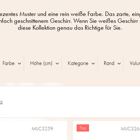
dezentes Muster und eine rein weiße Farbe. Das zarte, eingr
infach geschnittenem Geschirr. Wenn Sie weißes Geschirr 
diese Kollektion genau das Richtige für Sie.
Farbe
Höhe (cm)
Kategorie
Rand
Volu
ch
Top
MIJC3259
MIJC326