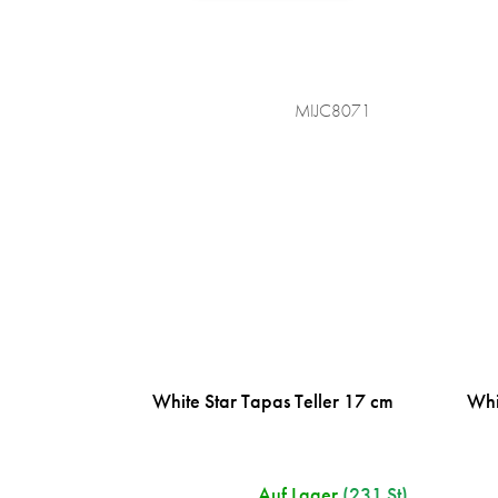
MIJC8071
White Star Tapas Teller 17 cm
Whi
Auf Lager
(231 St)