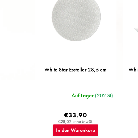
s
e
o
r
t
i
e
r
u
n
g
White Star Essteller 28,5 cm
Whit
Auf Lager
(202 St)
€33,90
€28,02 ohne MwSt.
In den Warenkorb