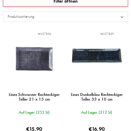
Filter öffnen
i
s
Produktsortierung
t
e
d
MIJC7856
MIJC7849
e
r
P
r
o
d
u
k
t
e
Lines Schwarzer Rechteckiger
Lines Dunkelblau Rechteckiger
Teller 21 x 13 cm
Teller 33 x 10 cm
Auf Lager
(253 St)
Auf Lager
(212 St)
€15,90
€16,90