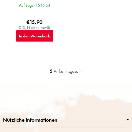
Auf Lager
(545 St)
€15,90
€13,14 ohne MwSt.
In den Warenkorb
5
Artikel insgesamt
S
t
e
F
u
u
e
ß
r
z
e
e
l
i
e
Nützliche Informationen
m
l
e
e