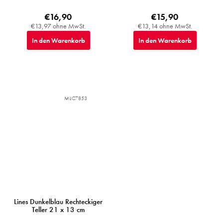
€16,90
€15,90
€13,97 ohne MwSt.
€13,14 ohne MwSt.
In den Warenkorb
In den Warenkorb
MIJC7853
Lines Dunkelblau Rechteckiger
Teller 21 x 13 cm