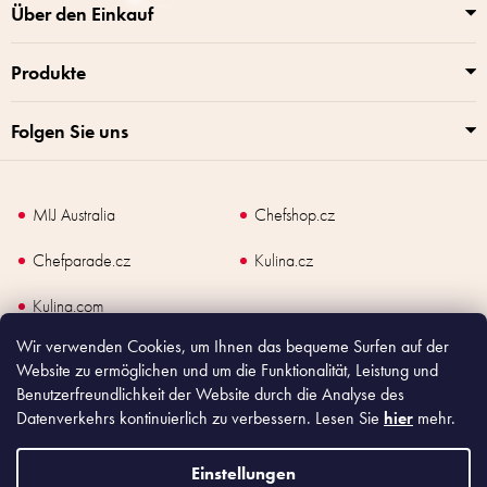
n
Über den Einkauf
t
e
Produkte
d
e
r
Folgen Sie uns
L
i
s
t
MIJ Australia
Chefshop.cz
e
Chefparade.cz
Kulina.cz
Kulina.com
Wir verwenden Cookies, um Ihnen das bequeme Surfen auf der
Website zu ermöglichen und um die Funktionalität, Leistung und
Benutzerfreundlichkeit der Website durch die Analyse des
Datenverkehrs kontinuierlich zu verbessern. Lesen Sie
hier
mehr.
Copyright
2026
Made In Japan Europe. Alle Rechte vorbehalten.
Nach dem Gesetz über Verkaufsunterlagen ist der Verkäufer verpflichtet, dem
Käufer eine Quittung auszustellen. Gleichzeitig ist er verpflichtet, die
Einstellungen