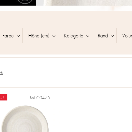
Farbe
Höhe (cm)
Kategorie
Rand
Volu
ch
ET
MIJC0475