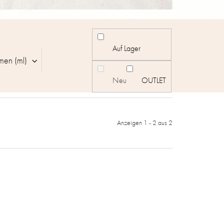
Auf Lager
men (ml)
Neu
OUTLET
Anzeigen 1 -
2
aus 2