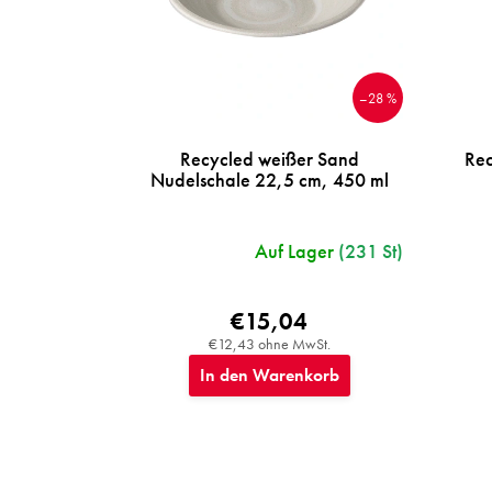
i
e
r
u
–28 %
n
g
Recycled weißer Sand
Rec
Nudelschale 22,5 cm, 450 ml
Auf Lager
(231 St)
€15,04
€12,43 ohne MwSt.
In den Warenkorb