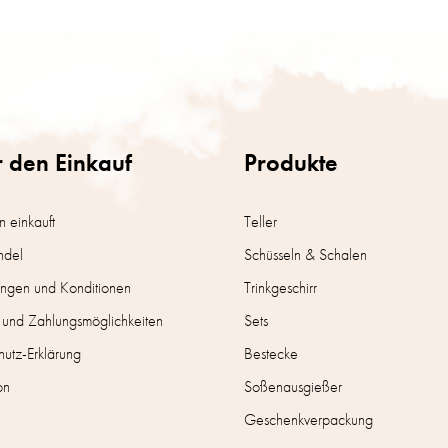
S
t
e
u
e
r
e
l
 den Einkauf
Produkte
e
m
e
n
 einkauft
Teller
t
ndel
Schüsseln & Schalen
e
d
ngen und Konditionen
Trinkgeschirr
e
r
 und Zahlungsmöglichkeiten
Sets
L
i
utz-Erklärung
Bestecke
s
on
Soßenausgießer
t
e
Geschenkverpackung