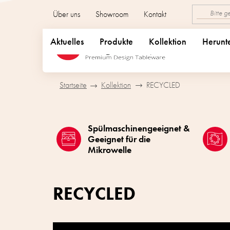
Zum
Über uns
Showroom
Kontakt
Inhalt
springen
Aktuelles
Produkte
Kollektion
Herunt
Startseite
Kollektion
RECYCLED
Spülmaschinengeeignet &
Geeignet für die
Mikrowelle
RECYCLED