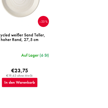
–20 %
ycled weißer Sand Teller,
hoher Rand, 27,5 cm
Auf Lager
(6 St)
€23,75
€19,63 ohne MwSt.
In den Warenkorb