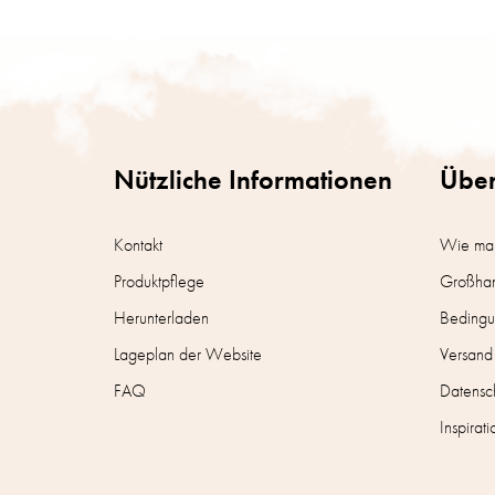
F
u
ß
z
e
i
Nützliche Informationen
Über
l
e
Kontakt
Wie man
Produktpflege
Großha
Herunterladen
Bedingu
Lageplan der Website
Versand
FAQ
Datensch
Inspirati