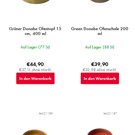
d
u
k
t
e
Grüner Donabe Ofentopf 15
Green Donabe Ofenschale 200
cm, 400 ml
ml
Auf Lager
(77 St)
Auf Lager
(88 St)
€44,90
€39,90
€37,11 ohne MwSt.
€32,98 ohne MwSt.
In den Warenkorb
In den Warenkorb
MIJC1189
MIJC1187