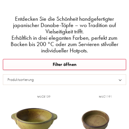
Entdecken Sie die Schönheit handgefertigter
japanischer Donabe-Töpfe – wo Tradition auf
Vielseitigkeit trifft.
Erhältlich in drei eleganten Farben, perfekt zum
Backen bis 200 °C oder zum Servieren stilvoller
individueller Hotpots.
L
Filter öffnen
i
s
Produktsortierung
t
e
d
MIJC8139
MIJC1191
e
r
P
r
o