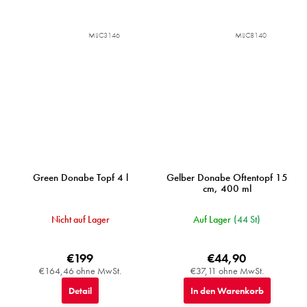
MIJC3146
MIJC8140
Green Donabe Topf 4 l
Gelber Donabe Oftentopf 15
cm, 400 ml
Nicht auf Lager
Auf Lager
(44 St)
€199
€44,90
€164,46 ohne MwSt.
€37,11 ohne MwSt.
Detail
In den Warenkorb