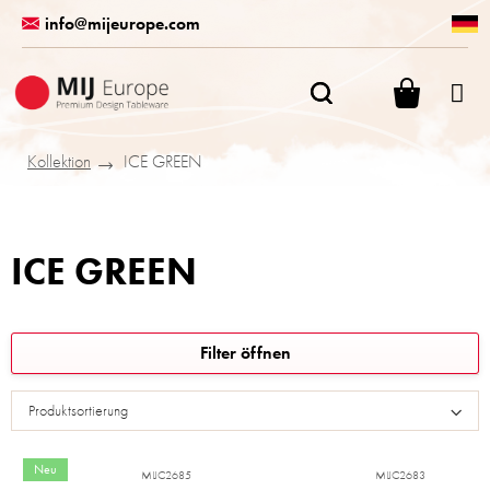
Zum
info@mijeurope.com
Inhalt
springen
WARENK
Kollektion
ICE GREEN
ICE GREEN
L
Filter öffnen
i
s
Produktsortierung
t
e
d
Neu
MIJC2685
MIJC2683
e