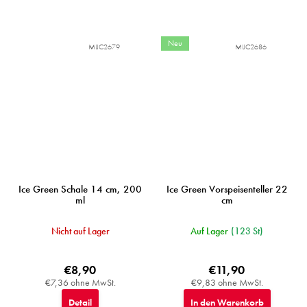
Neu
MIJC2679
MIJC2686
Ice Green Schale 14 cm, 200
Ice Green Vorspeisenteller 22
ml
cm
Nicht auf Lager
Auf Lager
(123 St)
€8,90
€11,90
€7,36 ohne MwSt.
€9,83 ohne MwSt.
Detail
In den Warenkorb