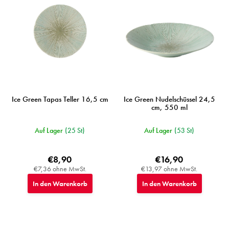
r
P
r
o
d
u
k
t
e
Ice Green Tapas Teller 16,5 cm
Ice Green Nudelschüssel 24,5
cm, 550 ml
Auf Lager
(25 St)
Auf Lager
(53 St)
€8,90
€16,90
€7,36 ohne MwSt.
€13,97 ohne MwSt.
In den Warenkorb
In den Warenkorb