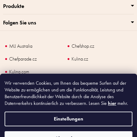
e
Produkte
d
e
r
Folgen Sie uns
L
i
s
t
MIJ Australia
Chefshop.cz
e
Chefparade.cz
Kulina.cz
Kulina.com
Wir verwenden Cookies, um Ihnen das bequeme Surfen auf der
Website zu ermöglichen und um die Funktionalität, Leistung und
Benutzerfreundlichkeit der Website durch die Analyse des
Datenverkehrs kontinuierlich zu verbessern. Lesen Sie
hier
mehr.
Copyright
2026
Made In Japan Europe. Alle Rechte vorbehalten.
Nach dem Gesetz über Verkaufsunterlagen ist der Verkäufer verpflichtet, dem
Käufer eine Quittung auszustellen. Gleichzeitig ist er verpflichtet, die
Einstellungen
eingegangenen Umsätze online bei der Steuerverwaltung zu registrieren; im Falle
eines technischen Defekts spätestens innerhalb von 48 Stunden.