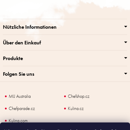
u
e
ß
r
z
e
e
l
i
e
Nützliche Informationen
m
l
e
e
n
Über den Einkauf
t
e
Produkte
d
e
r
Folgen Sie uns
L
i
s
t
MIJ Australia
Chefshop.cz
e
Chefparade.cz
Kulina.cz
Kulina.com