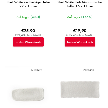
e
Shell White Rechteckiger Teller
Shell White Slab Quadratischer
22 x 13 cm
Teller 16 x 11 cm
Auf Lager
(40 St)
Auf Lager
(157 St)
€25,90
€19,90
€21,40 ohne MwSt.
€16,45 ohne MwSt.
In den Warenkorb
In den Warenkorb
MIJC0472
MIJC0453