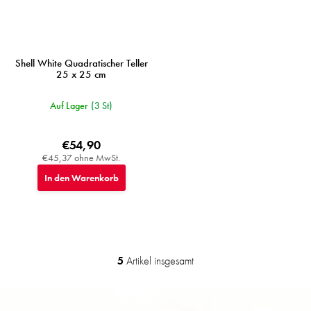
Shell White Quadratischer Teller
25 x 25 cm
Auf Lager
(3 St)
€54,90
€45,37 ohne MwSt.
In den Warenkorb
5
Artikel insgesamt
S
t
e
F
u