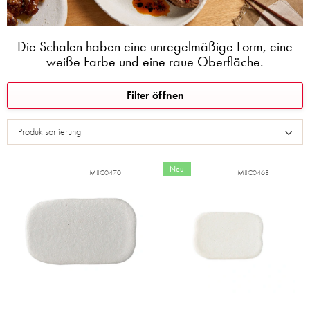
Die Schalen haben eine unregelmäßige Form, eine
weiße Farbe und eine raue Oberfläche.
L
Filter öffnen
i
s
Produktsortierung
t
e
d
Neu
MIJC0470
MIJC0468
e
r
P
r
o
d
u
k
t